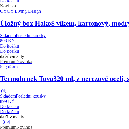
Do košíku
Novinka
OYOY Living Design
Úložný box Hako
S víkem, kartonový, modr
Skladem
Poslední kousky
808 Kč
Do košíku
Do košíku
další varianty
Premium
Novinka
Sagaform
Termohrnek Tova
320 ml, z nerezové oceli,
(
4
)
Skladem
Poslední kousky
899 Kč
Do košíku
Do košíku
další varianty
+3
+4
Premium
Novinka