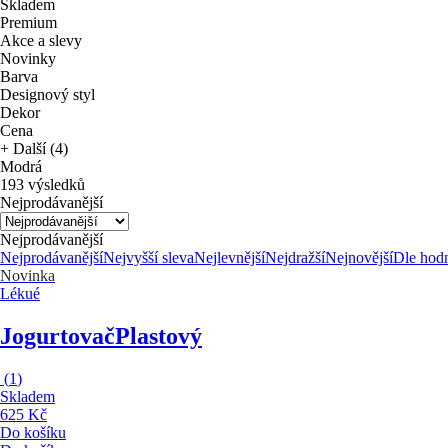
Skladem
Premium
Akce a slevy
Novinky
Barva
Designový styl
Dekor
Cena
+ Další (4)
Modrá
193 výsledků
Nejprodávanější
Nejprodávanější
Nejprodávanější
Nejvyšší sleva
Nejlevnější
Nejdražší
Nejnovější
Dle hod
Novinka
Lékué
Jogurtovač
Plastový
(
1
)
Skladem
625 Kč
Do košíku