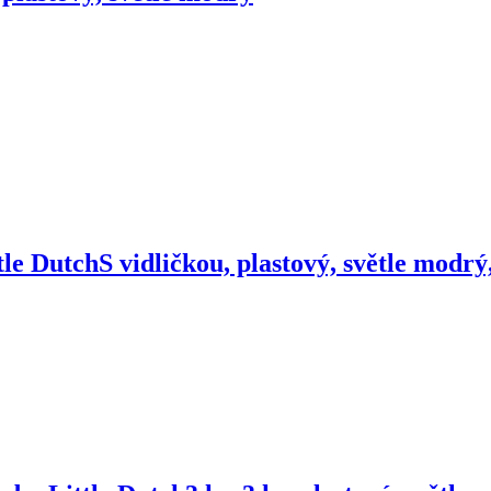
tle Dutch
S vidličkou, plastový, světle modrý,