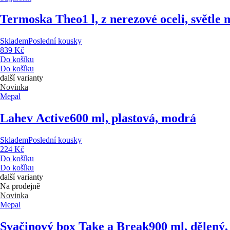
Termoska Theo
1 l, z nerezové oceli, světle
Skladem
Poslední kousky
839 Kč
Do košíku
Do košíku
další varianty
Novinka
Mepal
Lahev Active
600 ml, plastová, modrá
Skladem
Poslední kousky
224 Kč
Do košíku
Do košíku
další varianty
Na prodejně
Novinka
Mepal
Svačinový box Take a Break
900 ml, dělený,