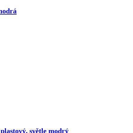
 modrá
 plastový, světle modrý