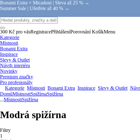
Bonami Extra × Micadoni |
Sleva až 25 % →
Summer Sale |
Ušetřete až 40 % →
300 Kč pro vás
Registrace
Přihlášení
Porovnání
Košík
Menu
Kategorie
Místnosti
Bonami Extra
Inspirace
Slevy & Outlet
Návrh interiéru
Novinky
Premium značky
Pro profesionály
Kategorie
Místnosti
Bonami Extra
Inspirace
Slevy & Outlet
Návrh
Domů
Místnosti
Spižírna
Spižírna
...
Místnosti
Spižírna
Modrá spižírna
Filtry
1