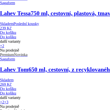
Sagaform
Lahev Tessa
750 ml, cestovní, plastová, tm
Skladem
Poslední kousky
239 Kč
Do košíku
Do košíku
další varianty
+2
Na prodejně
Premium
Novinka
Sagaform
Lahev Tom
650 ml, cestovní, z recyklované
Skladem
269 Kč
Do košíku
Do košíku
další varianty
+2
+3
Na prodejně