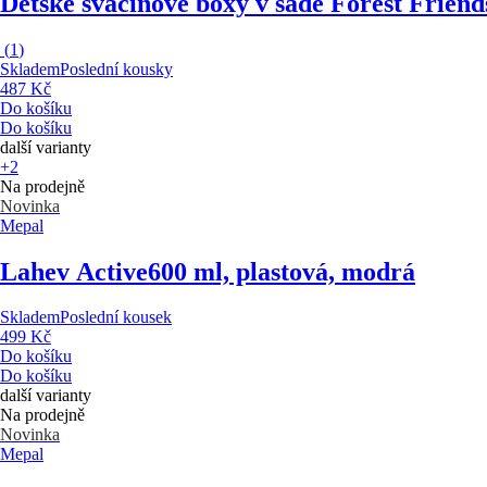
Dětské svačinové boxy v sadě Forest Friend
(
1
)
Skladem
Poslední kousky
487 Kč
Do košíku
Do košíku
další varianty
+2
Na prodejně
Novinka
Mepal
Lahev Active
600 ml, plastová, modrá
Skladem
Poslední kousek
499 Kč
Do košíku
Do košíku
další varianty
Na prodejně
Novinka
Mepal