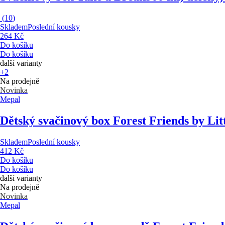
(
10
)
Skladem
Poslední kousky
264 Kč
Do košíku
Do košíku
další varianty
+2
Na prodejně
Novinka
Mepal
Dětský svačinový box Forest Friends by Lit
Skladem
Poslední kousky
412 Kč
Do košíku
Do košíku
další varianty
Na prodejně
Novinka
Mepal