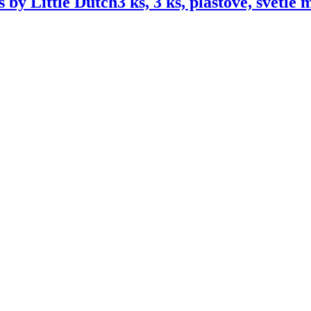
s by Little Dutch
3 ks, 3 ks, plastové, světle