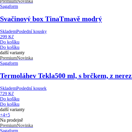
Premium
Novinka
Sagaform
Svačinový box Tina
Tmavě modrý
Skladem
Poslední kousky
299 Kč
Do košíku
Do košíku
další varianty
Premium
Novinka
Sagaform
Termoláhev Tekla
500 ml, s brčkem, z nere
Skladem
Poslední kousek
729 Kč
Do košíku
Do košíku
další varianty
+4
+5
Na prodejně
Premium
Novinka
Sagaform