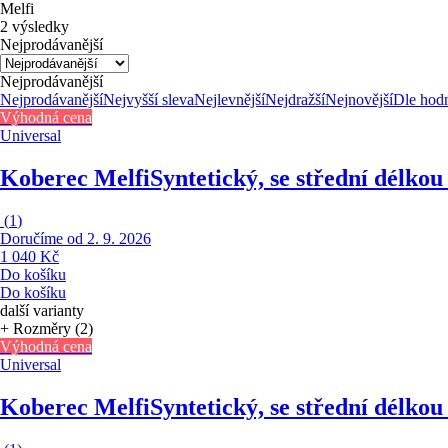
Melfi
2 výsledky
Nejprodávanější
Nejprodávanější
Nejprodávanější
Nejvyšší sleva
Nejlevnější
Nejdražší
Nejnovější
Dle hod
Výhodná cena
Universal
Koberec Melfi
Syntetický, se střední délko
(
1
)
Doručíme od 2. 9. 2026
1 040 Kč
Do košíku
Do košíku
další varianty
+ Rozměry (2)
Výhodná cena
Universal
Koberec Melfi
Syntetický, se střední délko