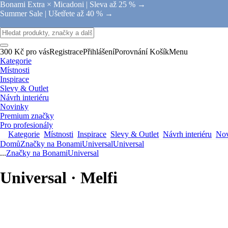
Bonami Extra × Micadoni |
Sleva až 25 % →
Summer Sale |
Ušetřete až 40 % →
300 Kč pro vás
Registrace
Přihlášení
Porovnání
Košík
Menu
Kategorie
Místnosti
Inspirace
Slevy & Outlet
Návrh interiéru
Novinky
Premium značky
Pro profesionály
Kategorie
Místnosti
Inspirace
Slevy & Outlet
Návrh interiéru
Nov
Domů
Značky na Bonami
Universal
Universal
...
Značky na Bonami
Universal
Universal · Melfi