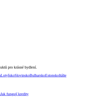
uktů pro krásné bydlení.
a
Lotyšsko
Slovinsko
Bulharsko
Estonsko
Itálie
a
Jak fungují kredity