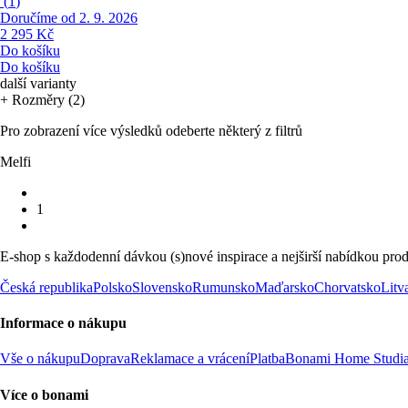
(
1
)
Doručíme od 2. 9. 2026
2 295 Kč
Do košíku
Do košíku
další varianty
+ Rozměry (2)
Pro zobrazení více výsledků odeberte některý z filtrů
Melfi
1
E-shop s každodenní dávkou (s)nové inspirace a nejširší nabídkou prod
Česká republika
Polsko
Slovensko
Rumunsko
Maďarsko
Chorvatsko
Litv
Informace o nákupu
Vše o nákupu
Doprava
Reklamace a vrácení
Platba
Bonami Home Studi
Více o bonami