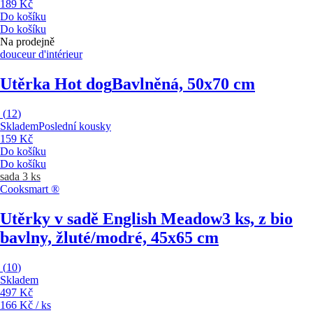
189 Kč
Do košíku
Do košíku
Na prodejně
douceur d'intérieur
Utěrka Hot dog
Bavlněná, 50x70 cm
(
12
)
Skladem
Poslední kousky
159 Kč
Do košíku
Do košíku
sada 3 ks
Cooksmart ®
Utěrky v sadě English Meadow
3 ks, z bio
bavlny, žluté/modré, 45x65 cm
(
10
)
Skladem
497 Kč
166 Kč / ks