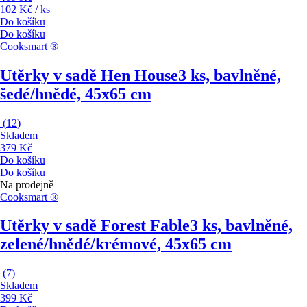
102 Kč / ks
Do košíku
Do košíku
Cooksmart ®
Utěrky v sadě Hen House
3 ks, bavlněné,
šedé/hnědé, 45x65 cm
(
12
)
Skladem
379 Kč
Do košíku
Do košíku
Na prodejně
Cooksmart ®
Utěrky v sadě Forest Fable
3 ks, bavlněné,
zelené/hnědé/krémové, 45x65 cm
(
7
)
Skladem
399 Kč