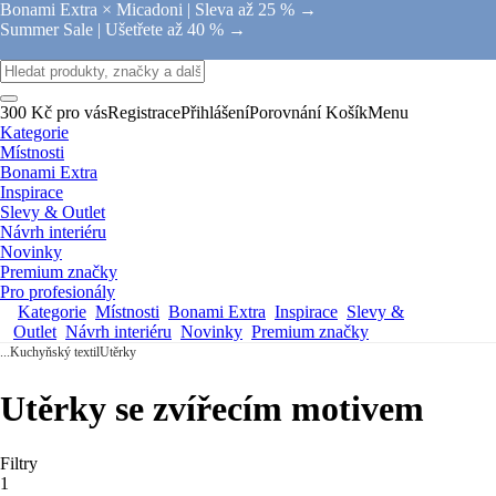
Bonami Extra × Micadoni |
Sleva až 25 % →
Summer Sale |
Ušetřete až 40 % →
300 Kč pro vás
Registrace
Přihlášení
Porovnání
Košík
Menu
Kategorie
Místnosti
Bonami Extra
Inspirace
Slevy & Outlet
Návrh interiéru
Novinky
Premium značky
Pro profesionály
Kategorie
Místnosti
Bonami Extra
Inspirace
Slevy &
Outlet
Návrh interiéru
Novinky
Premium značky
...
Kuchyňský textil
Utěrky
Utěrky se zvířecím motivem
Filtry
1