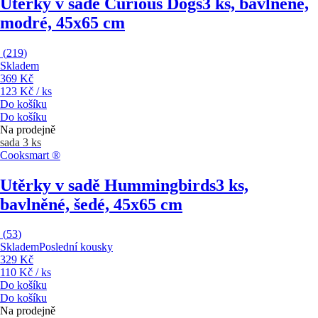
Utěrky v sadě Curious Dogs
3 ks, bavlněné,
modré, 45x65 cm
(
219
)
Skladem
369 Kč
123 Kč / ks
Do košíku
Do košíku
Na prodejně
sada 3 ks
Cooksmart ®
Utěrky v sadě Hummingbirds
3 ks,
bavlněné, šedé, 45x65 cm
(
53
)
Skladem
Poslední kousky
329 Kč
110 Kč / ks
Do košíku
Do košíku
Na prodejně