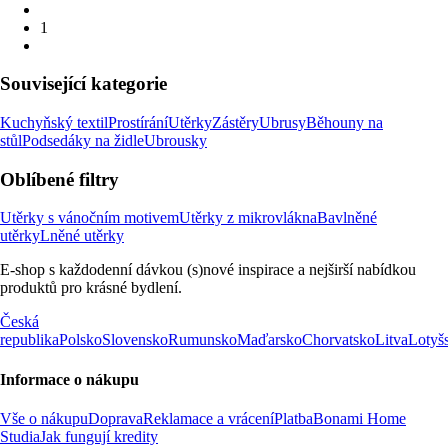
1
Související kategorie
Kuchyňský textil
Prostírání
Utěrky
Zástěry
Ubrusy
Běhouny na
stůl
Podsedáky na židle
Ubrousky
Oblíbené filtry
Utěrky s vánočním motivem
Utěrky z mikrovlákna
Bavlněné
utěrky
Lněné utěrky
E-shop s každodenní dávkou (s)nové inspirace a nejširší nabídkou
produktů pro krásné bydlení.
Česká
republika
Polsko
Slovensko
Rumunsko
Maďarsko
Chorvatsko
Litva
Lotyš
Informace o nákupu
Vše o nákupu
Doprava
Reklamace a vrácení
Platba
Bonami Home
Studia
Jak fungují kredity