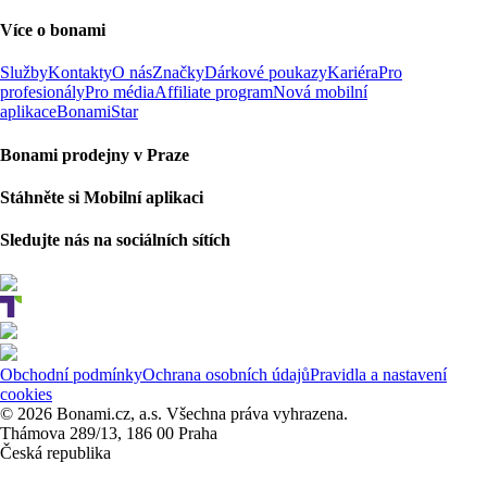
Více o bonami
Služby
Kontakty
O nás
Značky
Dárkové poukazy
Kariéra
Pro
profesionály
Pro média
Affiliate program
Nová mobilní
aplikace
BonamiStar
Bonami prodejny v Praze
Stáhněte si Mobilní aplikaci
Sledujte nás na sociálních sítích
Obchodní podmínky
Ochrana osobních údajů
Pravidla a nastavení
cookies
© 2026 Bonami.cz, a.s. Všechna práva vyhrazena.
Thámova 289/13, 186 00 Praha
Česká republika