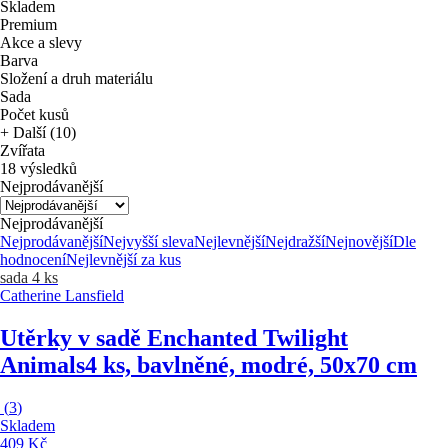
Skladem
Premium
Akce a slevy
Barva
Složení a druh materiálu
Sada
Počet kusů
+ Další (10)
Zvířata
18 výsledků
Nejprodávanější
Nejprodávanější
Nejprodávanější
Nejvyšší sleva
Nejlevnější
Nejdražší
Nejnovější
Dle
hodnocení
Nejlevnější za kus
sada 4 ks
Catherine Lansfield
Utěrky v sadě Enchanted Twilight
Animals
4 ks, bavlněné, modré, 50x70 cm
(
3
)
Skladem
409 Kč