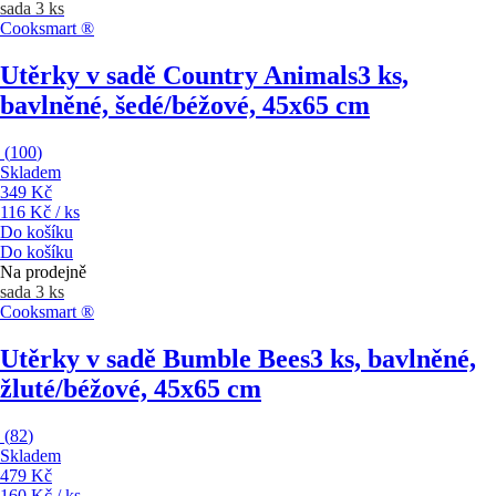
sada 3 ks
Cooksmart ®
Utěrky v sadě Country Animals
3 ks,
bavlněné, šedé/béžové, 45x65 cm
(
100
)
Skladem
349 Kč
116 Kč / ks
Do košíku
Do košíku
Na prodejně
sada 3 ks
Cooksmart ®
Utěrky v sadě Bumble Bees
3 ks, bavlněné,
žluté/béžové, 45x65 cm
(
82
)
Skladem
479 Kč
160 Kč / ks