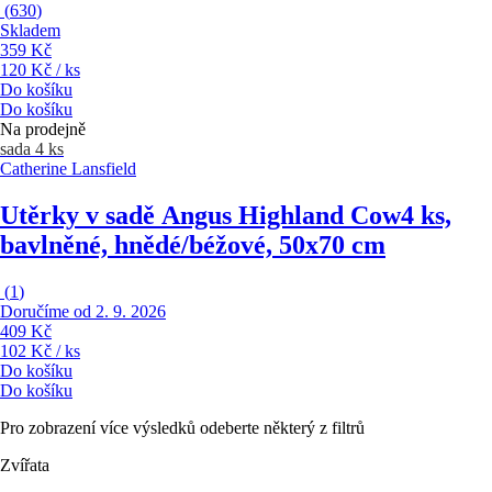
(
630
)
Skladem
359 Kč
120 Kč / ks
Do košíku
Do košíku
Na prodejně
sada 4 ks
Catherine Lansfield
Utěrky v sadě Angus Highland Cow
4 ks,
bavlněné, hnědé/béžové, 50x70 cm
(
1
)
Doručíme od 2. 9. 2026
409 Kč
102 Kč / ks
Do košíku
Do košíku
Pro zobrazení více výsledků odeberte některý z filtrů
Zvířata