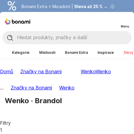
Bonami Extra × Micadoni |
Summer Sale |
Ušetřete až 40 % →
Sleva až 25 % →
Menu
Kategorie
Místnosti
Bonami Extra
Inspirace
Slevy
Domů
Značky na Bonami
Wenko
Wenko
...
Značky na Bonami
Wenko
Wenko · Brandol
Filtry
1