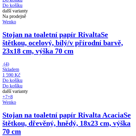
Do košíku
další varianty
Na prodejně
Wenko
Stojan na toaletní papír Rivalta
Se
štětkou, ocelový, bílý/v přírodní barvě,
23x18 cm, výška 70 cm
(
4
)
Skladem
1 590 Kč
Do košíku
Do košíku
další varianty
+7
+8
Wenko
Stojan na toaletní papír Rivalta Acacia
Se
štětkou, dřevěný, hnědý, 18x23 cm, výška
70 cm