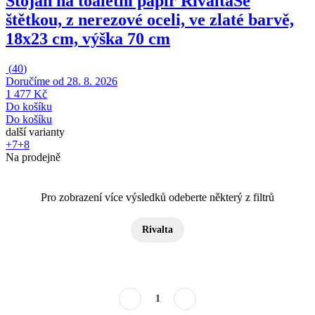
Stojan na toaletní papír Rivalta
Se
štětkou, z nerezové oceli, ve zlaté barvě,
18x23 cm, výška 70 cm
(
40
)
Doručíme od 28. 8. 2026
1 477 Kč
Do košíku
Do košíku
další varianty
+7
+8
Na prodejně
Pro zobrazení více výsledků odeberte některý z filtrů
Rivalta
1