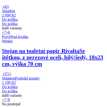
(
42
)
Skladem
2 099 Kč
Do košíku
Do košíku
další varianty
+7
+8
Prověřená kvalita
Wenko
Stojan na toaletní papír Rivalta
Se
štětkou, z nerezové oceli, bílý/šedý, 18x23
cm, výška 70 cm
(
371
)
Skladem
Poslední kousky
1 199 Kč
Do košíku
Do košíku
další varianty
+7
+8
Na prodejně