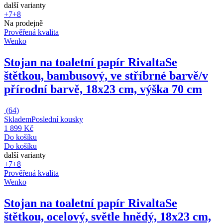
další varianty
+7
+8
Na prodejně
Prověřená kvalita
Wenko
Stojan na toaletní papír Rivalta
Se
štětkou, bambusový, ve stříbrné barvě/v
přírodní barvě, 18x23 cm, výška 70 cm
(
64
)
Skladem
Poslední kousky
1 899 Kč
Do košíku
Do košíku
další varianty
+7
+8
Prověřená kvalita
Wenko
Stojan na toaletní papír Rivalta
Se
štětkou, ocelový, světle hnědý, 18x23 cm,