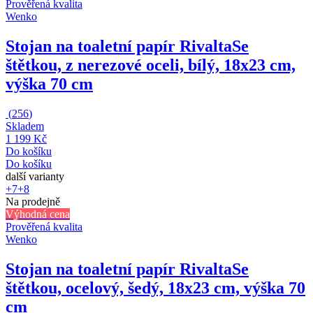
Prověřená kvalita
Wenko
Stojan na toaletní papír Rivalta
Se
štětkou, z nerezové oceli, bílý, 18x23 cm,
výška 70 cm
(
256
)
Skladem
1 199 Kč
Do košíku
Do košíku
další varianty
+7
+8
Na prodejně
Výhodná cena
Prověřená kvalita
Wenko
Stojan na toaletní papír Rivalta
Se
štětkou, ocelový, šedý, 18x23 cm, výška 70
cm