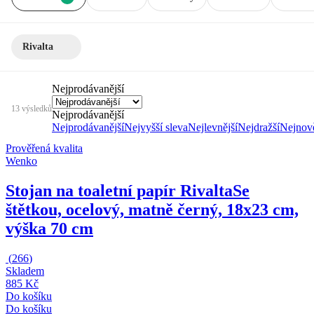
Rivalta
Nejprodávanější
13 výsledků
Nejprodávanější
Nejprodávanější
Nejvyšší sleva
Nejlevnější
Nejdražší
Nejnově
Prověřená kvalita
Wenko
Stojan na toaletní papír Rivalta
Se
štětkou, ocelový, matně černý, 18x23 cm,
výška 70 cm
(
266
)
Skladem
885 Kč
Do košíku
Do košíku