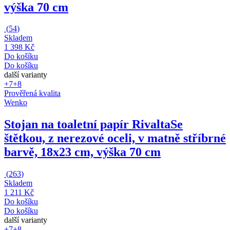
výška 70 cm
(
54
)
Skladem
1 398 Kč
Do košíku
Do košíku
další varianty
+7
+8
Prověřená kvalita
Wenko
Stojan na toaletní papír Rivalta
Se
štětkou, z nerezové oceli, v matně stříbrné
barvě, 18x23 cm, výška 70 cm
(
263
)
Skladem
1 211 Kč
Do košíku
Do košíku
další varianty
+7
+8