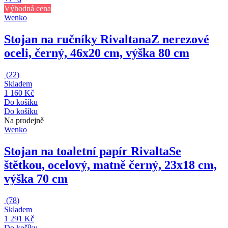
Výhodná cena
Wenko
Stojan na ručníky Rivaltana
Z nerezové
oceli, černý, 46x20 cm, výška 80 cm
(
22
)
Skladem
1 160 Kč
Do košíku
Do košíku
Na prodejně
Wenko
Stojan na toaletní papír Rivalta
Se
štětkou, ocelový, matně černý, 23x18 cm,
výška 70 cm
(
78
)
Skladem
1 291 Kč
Do košíku