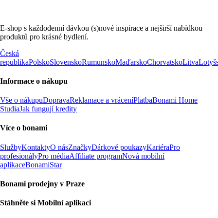
E-shop s každodenní dávkou (s)nové inspirace a nejširší nabídkou
produktů pro krásné bydlení.
Česká
republika
Polsko
Slovensko
Rumunsko
Maďarsko
Chorvatsko
Litva
Lotyš
Informace o nákupu
Vše o nákupu
Doprava
Reklamace a vrácení
Platba
Bonami Home
Studia
Jak fungují kredity
Více o bonami
Služby
Kontakty
O nás
Značky
Dárkové poukazy
Kariéra
Pro
profesionály
Pro média
Affiliate program
Nová mobilní
aplikace
BonamiStar
Bonami prodejny v Praze
Stáhněte si Mobilní aplikaci