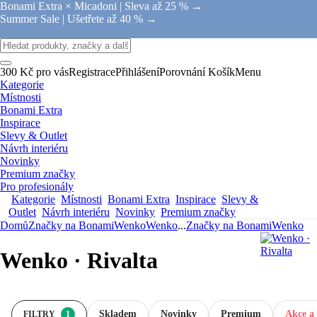
Bonami Extra × Micadoni |
Sleva až 25 % →
Summer Sale |
Ušetřete až 40 % →
300 Kč pro vás
Registrace
Přihlášení
Porovnání
Košík
Menu
Kategorie
Místnosti
Bonami Extra
Inspirace
Slevy & Outlet
Návrh interiéru
Novinky
Premium značky
Pro profesionály
Kategorie
Místnosti
Bonami Extra
Inspirace
Slevy &
Outlet
Návrh interiéru
Novinky
Premium značky
Domů
Značky na Bonami
Wenko
Wenko
...
Značky na Bonami
Wenko
Wenko · Rivalta
Skladem
Novinky
Premium
Akce a 
FILTRY
1