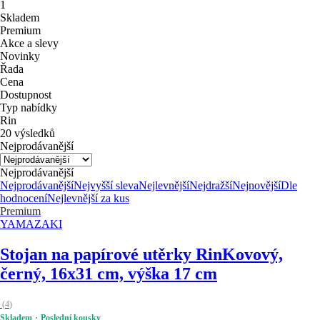
1
Skladem
Premium
Akce a slevy
Novinky
Řada
Cena
Dostupnost
Typ nabídky
Rin
20 výsledků
Nejprodávanější
Nejprodávanější
Nejprodávanější
Nejvyšší sleva
Nejlevnější
Nejdražší
Nejnovější
Dle
hodnocení
Nejlevnější za kus
Premium
YAMAZAKI
Stojan na papírové utěrky Rin
Kovový,
černý, 16x31 cm, výška 17 cm
(
4
)
Skladem
Poslední kousky