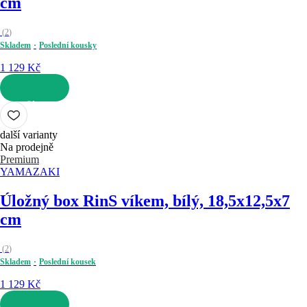
cm
(
2
)
Skladem
Poslední kousky
1 129 Kč
DO KOŠÍKU
další varianty
Na prodejně
Premium
YAMAZAKI
Úložný box Rin
S víkem, bílý, 18,5x12,5x7
cm
(
2
)
Skladem
Poslední kousek
1 129 Kč