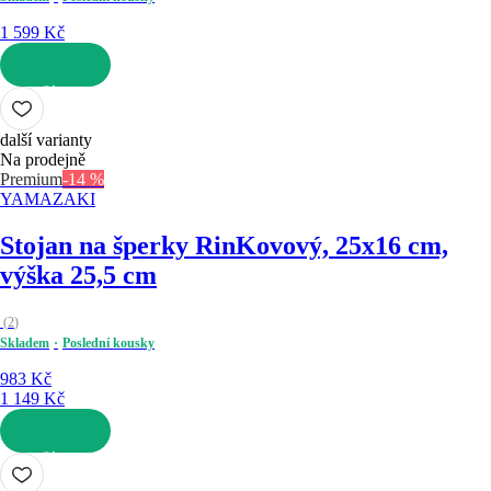
1 599 Kč
DO KOŠÍKU
další varianty
Na prodejně
Premium
-14 %
YAMAZAKI
Stojan na šperky Rin
Kovový, 25x16 cm,
výška 25,5 cm
(
2
)
Skladem
Poslední kousky
983 Kč
1 149 Kč
DO KOŠÍKU