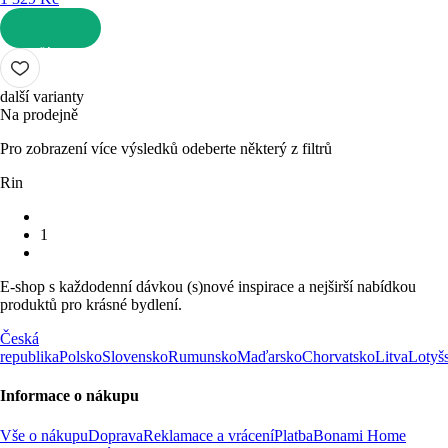
DO KOŠÍKU
další varianty
Na prodejně
Pro zobrazení více výsledků odeberte některý z filtrů
Rin
1
E-shop s každodenní dávkou (s)nové inspirace a nejširší nabídkou
produktů pro krásné bydlení.
Česká
republika
Polsko
Slovensko
Rumunsko
Maďarsko
Chorvatsko
Litva
Lotyš
Informace o nákupu
Vše o nákupu
Doprava
Reklamace a vrácení
Platba
Bonami Home