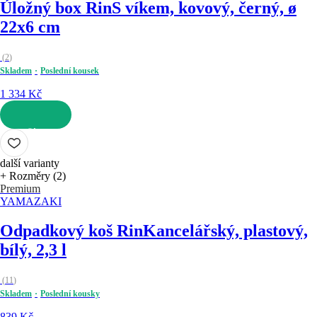
Úložný box Rin
S víkem, kovový, černý, ø
22x6 cm
(
2
)
Skladem
Poslední kousek
1 334 Kč
DO KOŠÍKU
další varianty
+ Rozměry (2)
Premium
YAMAZAKI
Odpadkový koš Rin
Kancelářský, plastový,
bílý, 2,3 l
(
11
)
Skladem
Poslední kousky
839 Kč