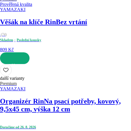
Prověřená kvalita
YAMAZAKI
Věšák na klíče Rin
Bez vrtání
(
74
)
Skladem
Poslední kousky
809 Kč
DO KOŠÍKU
další varianty
Premium
YAMAZAKI
Organizér Rin
Na psací potřeby, kovový,
9,5x45 cm, výška 12 cm
Doručíme od 26. 8. 2026