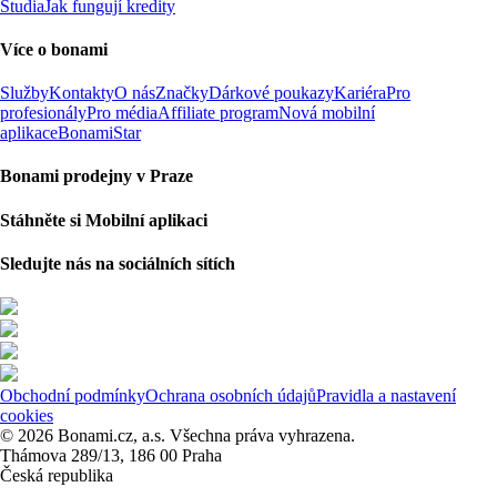
Studia
Jak fungují kredity
Více o bonami
Služby
Kontakty
O nás
Značky
Dárkové poukazy
Kariéra
Pro
profesionály
Pro média
Affiliate program
Nová mobilní
aplikace
BonamiStar
Bonami prodejny v Praze
Stáhněte si Mobilní aplikaci
Sledujte nás na sociálních sítích
Obchodní podmínky
Ochrana osobních údajů
Pravidla a nastavení
cookies
© 2026 Bonami.cz, a.s. Všechna práva vyhrazena.
Thámova 289/13, 186 00 Praha
Česká republika