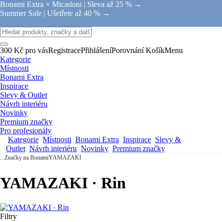
Bonami Extra × Micadoni |
Sleva až 25 % →
Summer Sale |
Ušetřete až 40 % →
300 Kč pro vás
Registrace
Přihlášení
Porovnání
Košík
Menu
Kategorie
Místnosti
Bonami Extra
Inspirace
Slevy & Outlet
Návrh interiéru
Novinky
Premium značky
Pro profesionály
Kategorie
Místnosti
Bonami Extra
Inspirace
Slevy &
Outlet
Návrh interiéru
Novinky
Premium značky
...
Značky na Bonami
YAMAZAKI
YAMAZAKI · Rin
Filtry