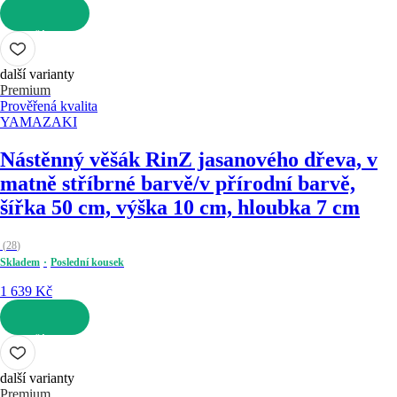
DO KOŠÍKU
další varianty
Premium
Prověřená kvalita
YAMAZAKI
Nástěnný věšák Rin
Z jasanového dřeva, v
matně stříbrné barvě/v přírodní barvě,
šířka 50 cm, výška 10 cm, hloubka 7 cm
(
28
)
Skladem
Poslední kousek
1 639 Kč
DO KOŠÍKU
další varianty
Premium