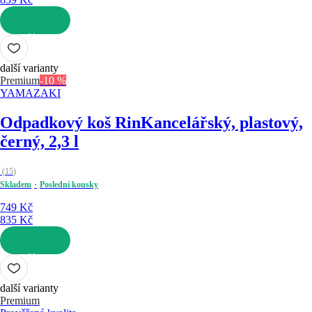
DO KOŠÍKU
další varianty
Premium
-10 %
YAMAZAKI
Odpadkový koš Rin
Kancelářský, plastový,
černý, 2,3 l
(
15
)
Skladem
Poslední kousky
749 Kč
835 Kč
DO KOŠÍKU
další varianty
Premium