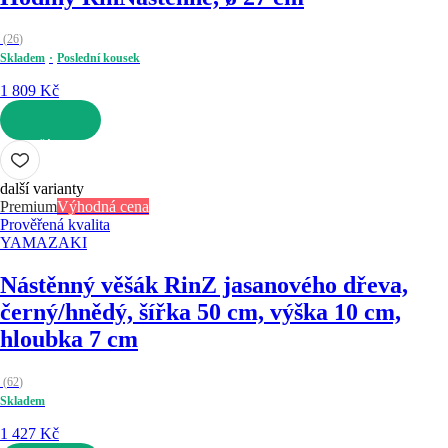
(
26
)
Skladem
Poslední kousek
1 809 Kč
DO KOŠÍKU
další varianty
Premium
Výhodná cena
Prověřená kvalita
YAMAZAKI
Nástěnný věšák Rin
Z jasanového dřeva,
černý/hnědý, šířka 50 cm, výška 10 cm,
hloubka 7 cm
(
62
)
Skladem
1 427 Kč