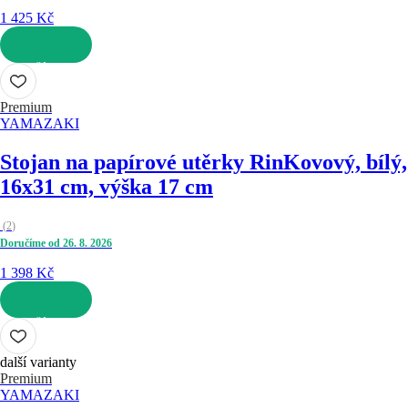
1 425 Kč
DO KOŠÍKU
Premium
YAMAZAKI
Stojan na papírové utěrky Rin
Kovový, bílý,
16x31 cm, výška 17 cm
(
2
)
Doručíme od 26. 8. 2026
1 398 Kč
DO KOŠÍKU
další varianty
Premium
YAMAZAKI