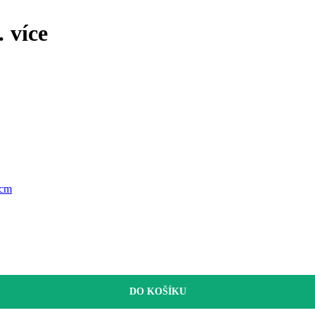
…
více
 cm
DO KOŠÍKU