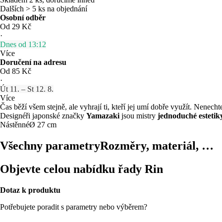
Dalších > 5 ks na objednání
Osobní odběr
Od 29 Kč
·
Dnes od 13:12
Více
Doručení na adresu
Od 85 Kč
·
Út 11. – St 12. 8.
Více
Čas běží všem stejně, ale vyhrají ti, kteří jej umí dobře využít. Nenec
Designéři japonské značky
Yamazaki
jsou mistry
jednoduché estetik
Nástěnné
Ø 27 cm
Všechny parametry
Rozměry, materiál, …
Objevte celou nabídku řady Rin
Dotaz k produktu
Potřebujete poradit s parametry nebo výběrem?