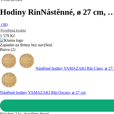
Hodiny Rin
Nástěnné, ø 27 cm
, 
(
38
)
Prověřená kvalita
1 579 Kč
Zaplatím na třetiny bez navýšení
Barva (2)
Nástěnné hodiny YAMAZAKI RIn Claro, ⌀ 27
Nástěnné hodiny YAMAZAKI RIn Oscuro, ⌀ 27 cm
Skladem 2 ks, doručíme ihned