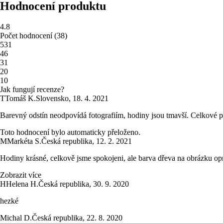
Hodnocení produktu
4.8
Počet hodnocení
(
38
)
5
31
4
6
3
1
2
0
1
0
Jak fungují recenze?
T
Tomáš K.
Slovensko
,
18. 4. 2021
Barevný odstín neodpovídá fotografiím, hodiny jsou tmavší. Celkové pro
Toto hodnocení bylo automaticky přeloženo.
M
Markéta S.
Česká republika
,
12. 2. 2021
Hodiny krásné, celkově jsme spokojeni, ale barva dřeva na obrázku o
Zobrazit více
H
Helena H.
Česká republika
,
30. 9. 2020
hezké
Michal D.
Česká republika
,
22. 8. 2020