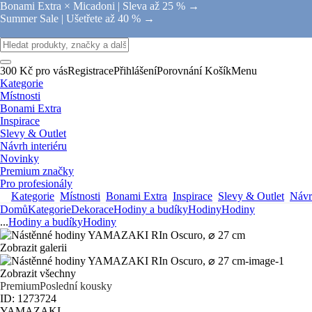
Bonami Extra × Micadoni |
Sleva až 25 % →
Summer Sale |
Ušetřete až 40 % →
300 Kč pro vás
Registrace
Přihlášení
Porovnání
Košík
Menu
Kategorie
Místnosti
Bonami Extra
Inspirace
Slevy & Outlet
Návrh interiéru
Novinky
Premium značky
Pro profesionály
Kategorie
Místnosti
Bonami Extra
Inspirace
Slevy & Outlet
Návrh
Domů
Kategorie
Dekorace
Hodiny a budíky
Hodiny
Hodiny
...
Hodiny a budíky
Hodiny
Zobrazit galerii
Zobrazit všechny
Premium
Poslední kousky
ID: 1273724
YAMAZAKI