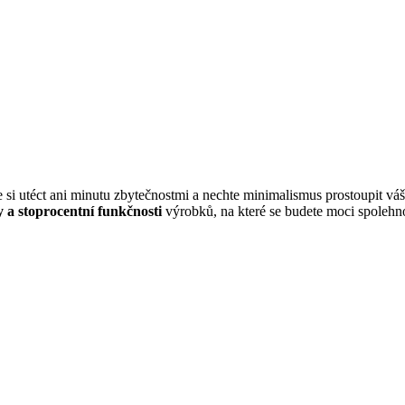
hte si utéct ani minutu zbytečnostmi a nechte minimalismus prostoupit v
y a stoprocentní funkčnosti
výrobků, na které se budete moci spolehno