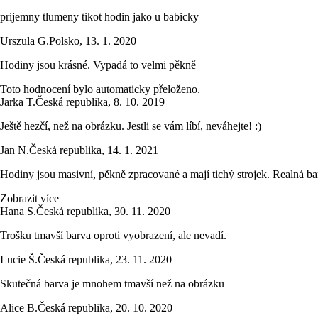
prijemny tlumeny tikot hodin jako u babicky
Urszula G.
Polsko
,
13. 1. 2020
Hodiny jsou krásné. Vypadá to velmi pěkně
Toto hodnocení bylo automaticky přeloženo.
Jarka T.
Česká republika
,
8. 10. 2019
Ještě hezčí, než na obrázku. Jestli se vám líbí, neváhejte! :)
Jan N.
Česká republika
,
14. 1. 2021
Hodiny jsou masivní, pěkně zpracované a mají tichý strojek. Realná bar
Zobrazit více
Hana S.
Česká republika
,
30. 11. 2020
Trošku tmavší barva oproti vyobrazení, ale nevadí.
Lucie Š.
Česká republika
,
23. 11. 2020
Skutečná barva je mnohem tmavší než na obrázku
Alice B.
Česká republika
,
20. 10. 2020