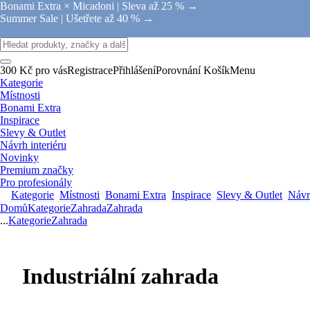
Bonami Extra × Micadoni |
Sleva až 25 % →
Summer Sale |
Ušetřete až 40 % →
300 Kč pro vás
Registrace
Přihlášení
Porovnání
Košík
Menu
Kategorie
Místnosti
Bonami Extra
Inspirace
Slevy & Outlet
Návrh interiéru
Novinky
Premium značky
Pro profesionály
Kategorie
Místnosti
Bonami Extra
Inspirace
Slevy & Outlet
Návrh
Domů
Kategorie
Zahrada
Zahrada
...
Kategorie
Zahrada
Industriální zahrada