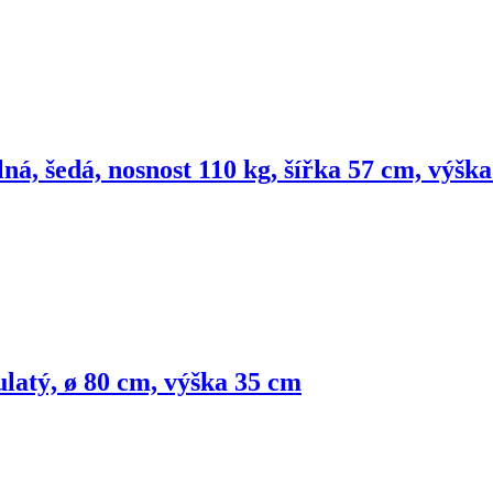
ná, šedá, nosnost 110 kg, šířka 57 cm, výšk
latý, ø 80 cm, výška 35 cm