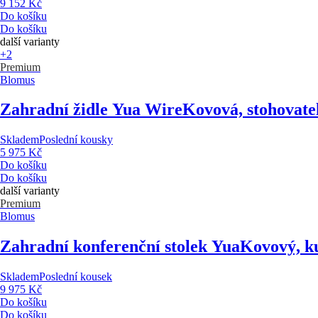
9 152 Kč
Do košíku
Do košíku
další varianty
+2
Premium
Blomus
Zahradní židle Yua Wire
Kovová, stohovatel
Skladem
Poslední kousky
5 975 Kč
Do košíku
Do košíku
další varianty
Premium
Blomus
Zahradní konferenční stolek Yua
Kovový, ku
Skladem
Poslední kousek
9 975 Kč
Do košíku
Do košíku