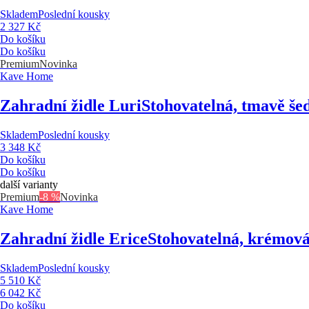
Skladem
Poslední kousky
2 327 Kč
Do košíku
Do košíku
Premium
Novinka
Kave Home
Zahradní židle Luri
Stohovatelná, tmavě šed
Skladem
Poslední kousky
3 348 Kč
Do košíku
Do košíku
další varianty
Premium
-8 %
Novinka
Kave Home
Zahradní židle Erice
Stohovatelná, krémová,
Skladem
Poslední kousky
5 510 Kč
6 042 Kč
Do košíku