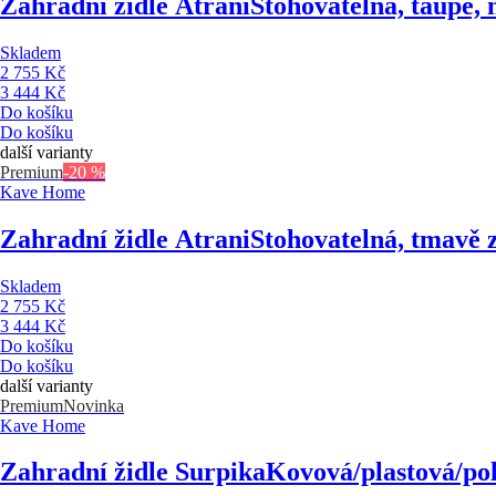
Zahradní židle Atrani
Stohovatelná, taupe, 
Skladem
2 755 Kč
3 444 Kč
Do košíku
Do košíku
další varianty
Premium
-20 %
Kave Home
Zahradní židle Atrani
Stohovatelná, tmavě z
Skladem
2 755 Kč
3 444 Kč
Do košíku
Do košíku
další varianty
Premium
Novinka
Kave Home
Zahradní židle Surpika
Kovová/plastová/pol