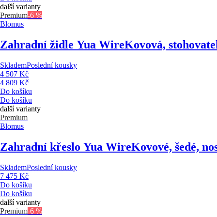
další varianty
Premium
-6 %
Blomus
Zahradní židle Yua Wire
Kovová, stohovatel
Skladem
Poslední kousky
4 507 Kč
4 809 Kč
Do košíku
Do košíku
další varianty
Premium
Blomus
Zahradní křeslo Yua Wire
Kovové, šedé, no
Skladem
Poslední kousky
7 475 Kč
Do košíku
Do košíku
další varianty
Premium
-6 %