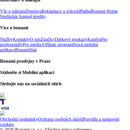
Vše o nákupu
Doprava
Reklamace a vrácení
Platba
Bonami Home
Studia
Jak fungují kredity
Více o bonami
Služby
Kontakty
O nás
Značky
Dárkové poukazy
Kariéra
Pro
profesionály
Pro média
Affiliate program
Nová mobilní
aplikace
BonamiStar
Bonami prodejny v Praze
Stáhněte si Mobilní aplikaci
Sledujte nás na sociálních sítích
Obchodní podmínky
Ochrana osobních údajů
Pravidla a nastavení
cookies
© 2026 Bonami.cz, a.s. Všechna práva vyhrazena.