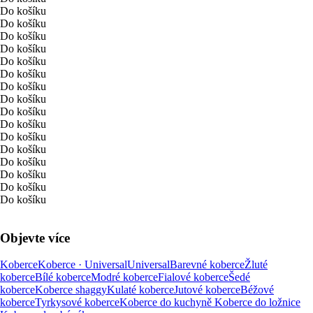
Do košíku
Do košíku
Do košíku
Do košíku
Do košíku
Do košíku
Do košíku
Do košíku
Do košíku
Do košíku
Do košíku
Do košíku
Do košíku
Do košíku
Do košíku
Do košíku
Objevte více
Koberce
Koberce · Universal
Universal
Barevné koberce
Žluté
koberce
Bílé koberce
Modré koberce
Fialové koberce
Šedé
koberce
Koberce shaggy
Kulaté koberce
Jutové koberce
Béžové
koberce
Tyrkysové koberce
Koberce do kuchyně
Koberce do ložnice