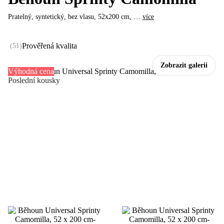
Pratelný, syntetický, bez vlasu, 52x200 cm
, …
více
Prověřená kvalita
(
51
)
Zobrazit galerii
Výhodná cena
Poslední kousky