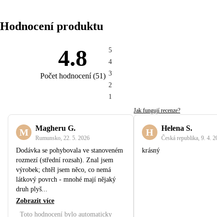
Hodnocení produktu
4.8
5
4
3
Počet hodnocení
(
51
)
2
1
Jak fungují recenze?
Magheru G.
Helena S.
M
H
Rumunsko
,
22. 5. 2026
Česká republika
,
9. 4. 
Dodávka se pohybovala ve stanoveném
krásný
rozmezí (střední rozsah). Znal jsem
výrobek; chtěl jsem něco, co nemá
látkový povrch - mnohé mají nějaký
druh plyš...
Zobrazit více
Toto hodnocení bylo automaticky