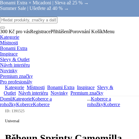
Bonami Extra × Micadoni |
Sleva až 25 % →
Summer Sale |
Ušetřete až 40 % →
300 Kč pro vás
Registrace
Přihlášení
Porovnání
Košík
Menu
Kategorie
Místnosti
Bonami Extra
Inspirace
Slevy & Outlet
Návrh interiéru
Novinky
Premium značky
Pro profesionály
Kategorie
Místnosti
Bonami Extra
Inspirace
Slevy &
Outlet
Návrh interiéru
Novinky
Premium značky
Domů
Kategorie
Koberce a
...
Koberce a
rohožky
Koberce
Koberce
rohožky
Koberce
ID: 1391525
Universal
Běhoun Sprinty Camomilla