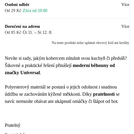
Osobní odběr
Více
Od 29 Kč
·
Zítra od 10:00
Doručení na adresu
Více
Od 85 Kč
·
Út 11. – St 12. 8.
Na tento produkt nelze uplatnit slevový kód ani kredity
Nevíte si rady, jakým kobercem zútulnit svou kuchyň či předsíň?
Šikovné a praktické řešení přinášejí
moderní běhouny od
značky Universal
.
Polyesterový materiál se postará o jejich odolnost i snadnou
údržbu se zachováním kýžené měkkosti. Díky
pratelnosti
se
navíc nemusíte obávat ani ukápnutí omáčky či šlápot od bot.
Pratelný