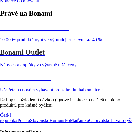
Koberce do obýváku
Právě na Bonami
Summer Sale až -40 %
10 000+ produktů nyní ve výprodeji se slevou až 40 %
Bonami Outlet
Nábytek a doplňky za výrazně nižší ceny
Zahrada ve slevě
Ušetřete na novém vybavení pro zahradu, balkon i terasu
E-shop s každodenní dávkou (s)nové inspirace a nejširší nabídkou
produktů pro krásné bydlení.
Česká
republika
Polsko
Slovensko
Rumunsko
Maďarsko
Chorvatsko
Litva
Lotyš
Informace o nákupu