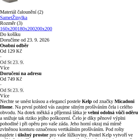
Materiál čalounění (2)
Samet
Žinylka
Rozměr (3)
160x200
180x200
200x200
Do košíku
Doručíme od 23. 9. 2026
Osobní odběr
Od 129 Kč
·
Od St 23. 9.
Více
Doručení na adresu
Od 749 Kč
·
Od St 23. 9.
Více
Nechte se unést krásou a elegancí postele
Kelp
od značky
Micadoni
Home
. Na první pohled vás zaujme silným prošíváním čela i celého
obvodu. Na dotek měkká a příjemná látka je
velmi odolná vůči oděru
a snižuje tak riziko jejího poškození. Čelo je díky pěnové výplni
pohodlné i při opěru pro vaše záda. Jeho horní okraj má mírně
zvlněnou konturu označenou vertikálním prošíváním. Pod rošty
najdete i
úložný prostor
pro vaše lůžkoviny. Postel Kelp vytvoří ve