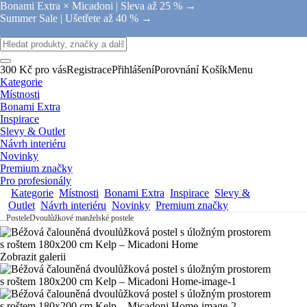
Bonami Extra × Micadoni |
Sleva až 25 % →
Summer Sale |
Ušetřete až 40 % →
300 Kč pro vás
Registrace
Přihlášení
Porovnání
Košík
Menu
Kategorie
Místnosti
Bonami Extra
Inspirace
Slevy & Outlet
Návrh interiéru
Novinky
Premium značky
Pro profesionály
Kategorie
Místnosti
Bonami Extra
Inspirace
Slevy &
Outlet
Návrh interiéru
Novinky
Premium značky
...
Postele
Dvoulůžkové manželské postele
Zobrazit galerii