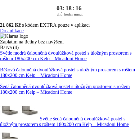
03
18
16
:
:
dnů
hodin
minut
21 862 Kč
s kódem EXTRA pouze v aplikaci
Do aplikace
Zaplatím na třetiny bez navýšení
Barva (4)
Světle modrá čalouněná dvoulůžková postel s úložným prostorem s
roštem 180x200 cm Kelp – Micadoni Home
Béžová čalouněná dvoulůžková postel s úložným prostorem s roštem
180x200 cm Kelp – Micadoni Home
Šedá čalouněná dvoulůžková postel s úložným prostorem s roštem
180x200 cm Kelp – Micadoni Home
Světle šedá čalouněná dvoulůžková postel s
úložným prostorem s roštem 180x200 cm Kelp – Micadoni Home