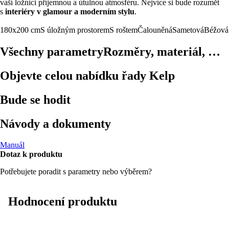
vaší ložnici příjemnou a útulnou atmosféru. Nejvíce si bude rozumět
s
interiéry v glamour a moderním stylu
.
180x200 cm
S úložným prostorem
S roštem
Čalouněná
Sametová
Béžová
Všechny parametry
Rozměry, materiál, …
Objevte celou nabídku řady Kelp
Bude se hodit
Návody a dokumenty
Manuál
Dotaz k produktu
Potřebujete poradit s parametry nebo výběrem?
Hodnocení produktu