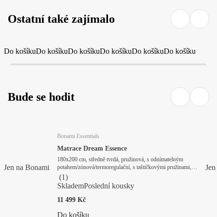
Ostatní také zajímalo
Do košíku
Do košíku
Do košíku
Do košíku
Do košíku
Do košíku
Bude se hodit
Bonami Essentials
Matrace Dream Essence
180x200 cm, středně tvrdá, pružinová, s odnímatelným
Jen na Bonami
Jen
potahem/zónová/termoregulační, s taštičkovými pružinami,
tloušťka 21 cm, nosnost 240 kg
(
1
)
Skladem
Poslední kousky
11 499 Kč
Do košíku