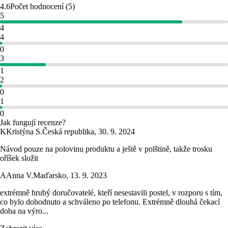
4.6
Počet hodnocení
(
5
)
5
4
4
0
3
1
2
0
1
0
Jak fungují recenze?
K
Kristýna S.
Česká republika
,
30. 9. 2024
Návod pouze na polovinu produktu a ještě v polštině, takže trosku
oříšek složit
A
Anna V.
Maďarsko
,
13. 9. 2023
extrémně hrubý doručovatelé, kteří nesestavili postel, v rozporu s tím,
co bylo dohodnuto a schváleno po telefonu. Extrémně dlouhá čekací
doba na výro...