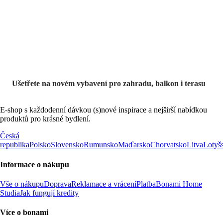
Zahrada ve slevě
Ušetřete na novém vybavení pro zahradu, balkon i terasu
E-shop s každodenní dávkou (s)nové inspirace a nejširší nabídkou
produktů pro krásné bydlení.
Česká
republika
Polsko
Slovensko
Rumunsko
Maďarsko
Chorvatsko
Litva
Lotyš
Informace o nákupu
Vše o nákupu
Doprava
Reklamace a vrácení
Platba
Bonami Home
Studia
Jak fungují kredity
Více o bonami