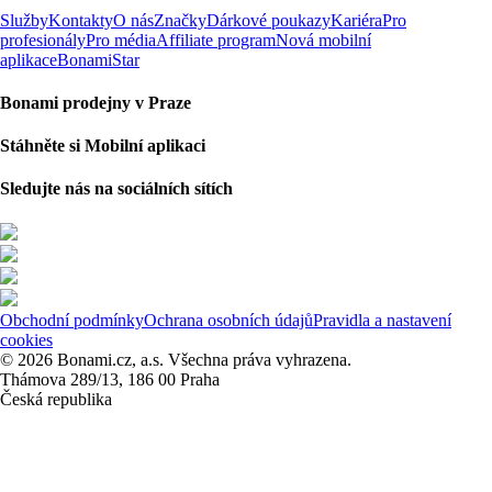
Služby
Kontakty
O nás
Značky
Dárkové poukazy
Kariéra
Pro
profesionály
Pro média
Affiliate program
Nová mobilní
aplikace
BonamiStar
Bonami prodejny v Praze
Stáhněte si Mobilní aplikaci
Sledujte nás na sociálních sítích
Obchodní podmínky
Ochrana osobních údajů
Pravidla a nastavení
cookies
© 2026 Bonami.cz, a.s. Všechna práva vyhrazena.
Thámova 289/13, 186 00 Praha
Česká republika