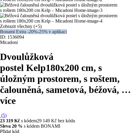
Zobrazit všechny
(+5)
Bonami Extra -20%
-25% v aplikaci
ID: 1536094
Micadoni
Dvoulůžková
postel Kelp
180x200 cm, s
úložným prostorem, s roštem,
čalouněná, sametová, béžová
, …
více
(
5
)
23 319 Kč
s kódem
29 149 Kč bez kódu
Sleva 20 %
s kódem BONAMI
Přidat kód