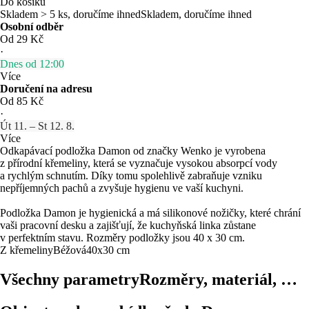
Do košíku
Skladem > 5 ks, doručíme ihned
Skladem, doručíme ihned
Osobní odběr
Od 29 Kč
·
Dnes od 12:00
Více
Doručení na adresu
Od 85 Kč
·
Út 11. – St 12. 8.
Více
Odkapávací podložka Damon od značky Wenko je vyrobena
z přírodní křemeliny, která se vyznačuje vysokou absorpcí vody
a rychlým schnutím. Díky tomu spolehlivě zabraňuje vzniku
nepříjemných pachů a zvyšuje hygienu ve vaší kuchyni.
Podložka Damon je hygienická a má silikonové nožičky, které chrání
vaši pracovní desku a zajišťují, že kuchyňská linka zůstane
v perfektním stavu. Rozměry podložky jsou 40 x 30 cm.
Z křemeliny
Béžová
40x30 cm
Všechny parametry
Rozměry, materiál, …