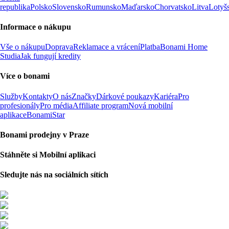
republika
Polsko
Slovensko
Rumunsko
Maďarsko
Chorvatsko
Litva
Lotyš
Informace o nákupu
Vše o nákupu
Doprava
Reklamace a vrácení
Platba
Bonami Home
Studia
Jak fungují kredity
Více o bonami
Služby
Kontakty
O nás
Značky
Dárkové poukazy
Kariéra
Pro
profesionály
Pro média
Affiliate program
Nová mobilní
aplikace
BonamiStar
Bonami prodejny v Praze
Stáhněte si Mobilní aplikaci
Sledujte nás na sociálních sítích