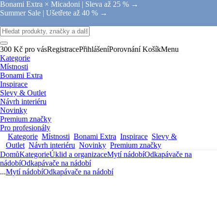
Bonami Extra × Micadoni |
Sleva až 25 % →
Summer Sale |
Ušetřete až 40 % →
300 Kč pro vás
Registrace
Přihlášení
Porovnání
Košík
Menu
Kategorie
Místnosti
Bonami Extra
Inspirace
Slevy & Outlet
Návrh interiéru
Novinky
Premium značky
Pro profesionály
Kategorie
Místnosti
Bonami Extra
Inspirace
Slevy &
Outlet
Návrh interiéru
Novinky
Premium značky
Domů
Kategorie
Úklid a organizace
Mytí nádobí
Odkapávače na
nádobí
Odkapávače na nádobí
...
Mytí nádobí
Odkapávače na nádobí