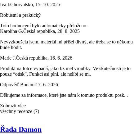
Iva I.
Chorvatsko
,
15. 10. 2025
Robustní a praktický
Toto hodnocení bylo automaticky přeloženo.
Karolína G.
Česká republika
,
28. 8. 2025
Nevyzkoušela jsem, materiál mi přišel divný, ale třeba se to někomu
bude hodit.
Marie J.
Česká republika
,
16. 6. 2026
Produkt na fotce vypadá, jako bz mel vroubky. Ve skutečnosti je to
pouze “otisk”. Funkci asi plní, ale nelíbí se mi.
Odpověď Bonami
17. 6. 2026
Děkujeme za informace, které jste nám k tomuto produktu posk...
Zobrazit více
všechny recenze
(
7
)
Řada Damon