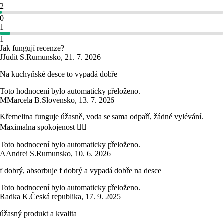
2
0
1
1
Jak fungují recenze?
J
Judit S.
Rumunsko
,
21. 7. 2026
Na kuchyňské desce to vypadá dobře
Toto hodnocení bylo automaticky přeloženo.
M
Marcela B.
Slovensko
,
13. 7. 2026
Křemelina funguje úžasně, voda se sama odpaří, žádné vylévání.
Maximalna spokojenost 👍🏻
Toto hodnocení bylo automaticky přeloženo.
A
Andrei S.
Rumunsko
,
10. 6. 2026
f dobrý, absorbuje f dobrý a vypadá dobře na desce
Toto hodnocení bylo automaticky přeloženo.
Radka K.
Česká republika
,
17. 9. 2025
úžasný produkt a kvalita