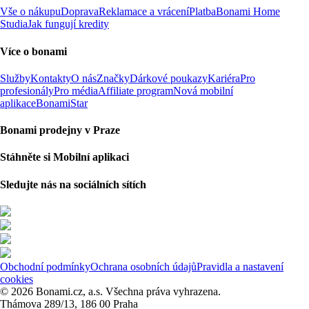
Vše o nákupu
Doprava
Reklamace a vrácení
Platba
Bonami Home
Studia
Jak fungují kredity
Více o bonami
Služby
Kontakty
O nás
Značky
Dárkové poukazy
Kariéra
Pro
profesionály
Pro média
Affiliate program
Nová mobilní
aplikace
BonamiStar
Bonami prodejny v Praze
Stáhněte si Mobilní aplikaci
Sledujte nás na sociálních sítích
Obchodní podmínky
Ochrana osobních údajů
Pravidla a nastavení
cookies
© 2026 Bonami.cz, a.s. Všechna práva vyhrazena.
Thámova 289/13, 186 00 Praha