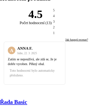
4.5
5
4
3
Počet hodnocení
(
13
)
2
1
Jak fungují recenze?
ANNA F.
A
Itálie
,
22. 3. 2025
Zatím se nepoužívá, ale zdá se, že je
dobře vyroben. Pěkný obal.
Toto hodnocení bylo automaticky
přeloženo.
Řada Basic