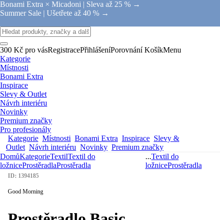
Bonami Extra × Micadoni |
Sleva až 25 % →
Summer Sale |
Ušetřete až 40 % →
300 Kč pro vás
Registrace
Přihlášení
Porovnání
Košík
Menu
Kategorie
Místnosti
Bonami Extra
Inspirace
Slevy & Outlet
Návrh interiéru
Novinky
Premium značky
Pro profesionály
Kategorie
Místnosti
Bonami Extra
Inspirace
Slevy &
Outlet
Návrh interiéru
Novinky
Premium značky
Domů
Kategorie
Textil
Textil do
...
Textil do
ložnice
Prostěradla
Prostěradla
ložnice
Prostěradla
ID: 1394185
Good Morning
Prostěradlo Basic