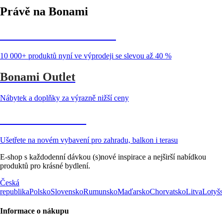
Právě na Bonami
Summer Sale až -40 %
10 000+ produktů nyní ve výprodeji se slevou až 40 %
Bonami Outlet
Nábytek a doplňky za výrazně nižší ceny
Zahrada ve slevě
Ušetřete na novém vybavení pro zahradu, balkon i terasu
E-shop s každodenní dávkou (s)nové inspirace a nejširší nabídkou
produktů pro krásné bydlení.
Česká
republika
Polsko
Slovensko
Rumunsko
Maďarsko
Chorvatsko
Litva
Lotyš
Informace o nákupu