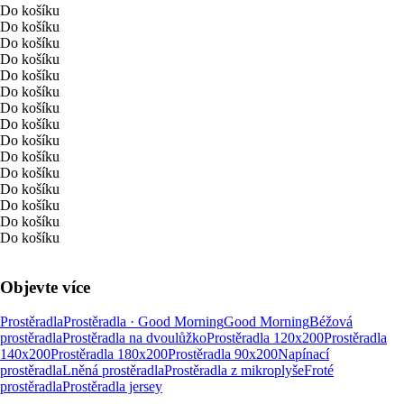
Do košíku
Do košíku
Do košíku
Do košíku
Do košíku
Do košíku
Do košíku
Do košíku
Do košíku
Do košíku
Do košíku
Do košíku
Do košíku
Do košíku
Do košíku
Objevte více
Prostěradla
Prostěradla · Good Morning
Good Morning
Béžová
prostěradla
Prostěradla na dvoulůžko
Prostěradla 120x200
Prostěradla
140x200
Prostěradla 180x200
Prostěradla 90x200
Napínací
prostěradla
Lněná prostěradla
Prostěradla z mikroplyše
Froté
prostěradla
Prostěradla jersey