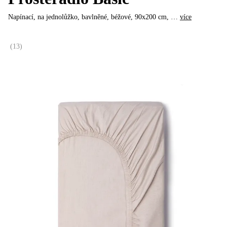
Napínací, na jednolůžko, bavlněné, béžové, 90x200 cm
, …
více
(
13
)