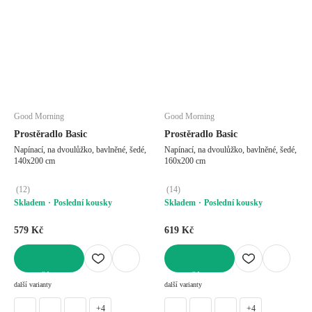
Good Morning
Good Morning
Prostěradlo Basic
Prostěradlo Basic
Napínací, na dvoulůžko, bavlněné, šedé,
Napínací, na dvoulůžko, bavlněné, šedé,
140x200 cm
160x200 cm
(
12
)
(
14
)
Skladem
Poslední kousky
Skladem
Poslední kousky
579 Kč
619 Kč
DO KOŠÍKU
DO KOŠÍKU
další varianty
další varianty
+4
+4