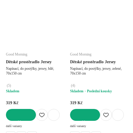
Good Morning
Good Morning
Dětské prostěradlo Jersey
Dětské prostěradlo Jersey
Napínací, do postýlky, jersey, bílé,
Napínací, do postýlky, jersey, zelené,
70x150 cm
70x150 cm
(
5
)
(
4
)
Skladem
Skladem
Poslední kousky
319 Kč
319 Kč
DO KOŠÍKU
DO KOŠÍKU
další varianty
další varianty