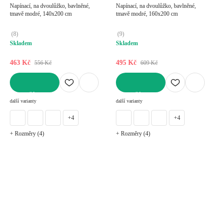
Napínací, na dvoulůžko, bavlněné,
Napínací, na dvoulůžko, bavlněné,
tmavě modré, 140x200 cm
tmavě modré, 160x200 cm
(
8
)
(
9
)
Skladem
Skladem
463 Kč
495 Kč
556 Kč
609 Kč
DO KOŠÍKU
DO KOŠÍKU
další varianty
další varianty
+4
+4
+ Rozměry (4)
+ Rozměry (4)