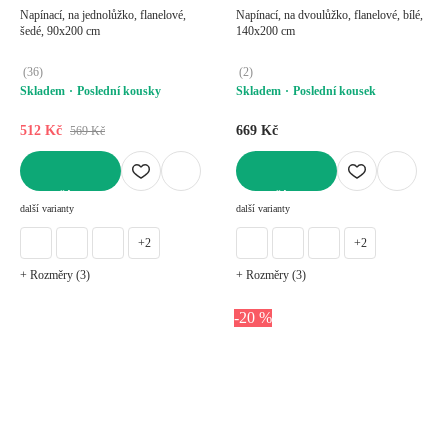
Napínací, na jednolůžko, flanelové,
Napínací, na dvoulůžko, flanelové, bílé,
šedé, 90x200 cm
140x200 cm
(
36
)
(
2
)
Skladem
Poslední kousky
Skladem
Poslední kousek
512 Kč
669 Kč
569 Kč
DO KOŠÍKU
DO KOŠÍKU
další varianty
další varianty
+2
+2
+ Rozměry (3)
+ Rozměry (3)
-20 %