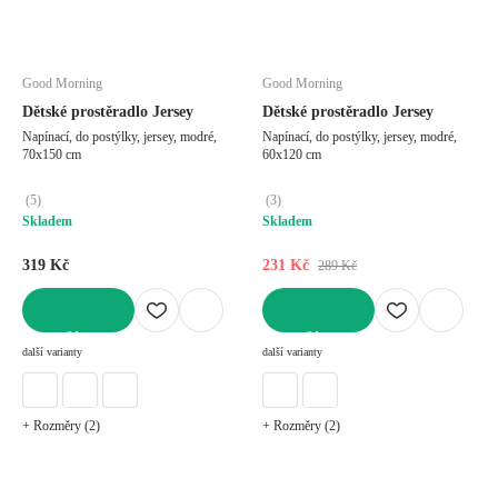
Good Morning
Good Morning
Dětské prostěradlo Jersey
Dětské prostěradlo Jersey
Napínací, do postýlky, jersey, modré,
Napínací, do postýlky, jersey, modré,
70x150 cm
60x120 cm
(
5
)
(
3
)
Skladem
Skladem
319 Kč
231 Kč
289 Kč
DO KOŠÍKU
DO KOŠÍKU
další varianty
další varianty
+ Rozměry (2)
+ Rozměry (2)