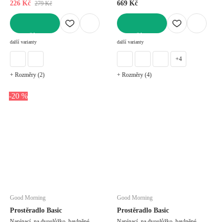
226 Kč
669 Kč
279 Kč
DO KOŠÍKU
DO KOŠÍKU
další varianty
další varianty
+4
+ Rozměry (2)
+ Rozměry (4)
-20 %
Good Morning
Good Morning
Prostěradlo Basic
Prostěradlo Basic
Napínací, na dvoulůžko, bavlněné,
Napínací, na dvoulůžko, bavlněné,