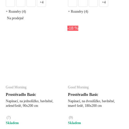
+4
+4
+ Rozměry (4)
+ Rozměry (4)
Na prodejně
-18 %
Good Morning
Good Morning
Prostěradlo Basic
Prostěradlo Basic
Napínací, na jednolůžko, bavlněné,
Napínací, na dvoulůžko, bavlněné,
zelené/šedé, 90x200 cm
tmavě šedé, 180x200 cm
(
7
)
(
9
)
Skladem
Skladem