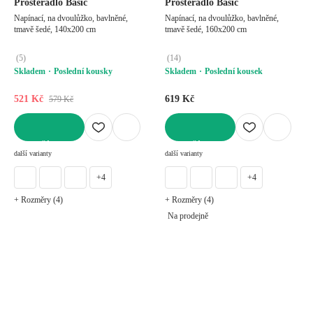
Prostěradlo Basic
Prostěradlo Basic
Napínací, na dvoulůžko, bavlněné,
Napínací, na dvoulůžko, bavlněné,
tmavě šedé, 140x200 cm
tmavě šedé, 160x200 cm
(
5
)
(
14
)
Skladem
Poslední kousky
Skladem
Poslední kousek
521 Kč
619 Kč
579 Kč
DO KOŠÍKU
DO KOŠÍKU
další varianty
další varianty
+4
+4
+ Rozměry (4)
+ Rozměry (4)
Na prodejně