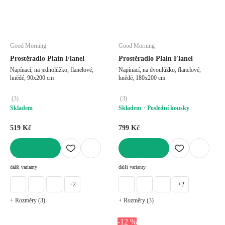
Good Morning
Good Morning
Prostěradlo Plain Flanel
Prostěradlo Plain Flanel
Napínací, na jednolůžko, flanelové,
Napínací, na dvoulůžko, flanelové,
hnědé, 90x200 cm
hnědé, 180x200 cm
(
3
)
(
3
)
Skladem
Skladem
Poslední kousky
519 Kč
799 Kč
DO KOŠÍKU
DO KOŠÍKU
další varianty
další varianty
+2
+2
+ Rozměry (3)
+ Rozměry (3)
-12 %