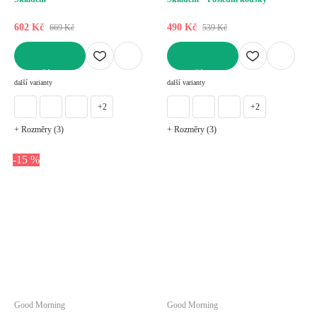
602 Kč
490 Kč
669 Kč
539 Kč
DO KOŠÍKU
DO KOŠÍKU
další varianty
další varianty
+2
+2
+ Rozměry (3)
+ Rozměry (3)
-15 %
Good Morning
Good Morning