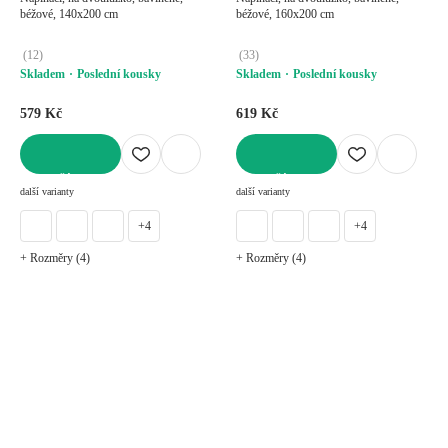
béžové, 140x200 cm
béžové, 160x200 cm
(
12
)
(
33
)
Skladem
Poslední kousky
Skladem
Poslední kousky
579 Kč
619 Kč
DO KOŠÍKU
DO KOŠÍKU
další varianty
další varianty
+4
+4
+ Rozměry (4)
+ Rozměry (4)