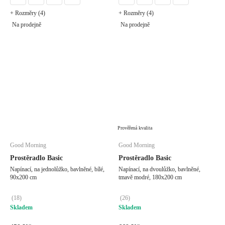
+ Rozměry (4)
+ Rozměry (4)
Na prodejně
Na prodejně
Prověřená kvalita
Good Morning
Good Morning
Prostěradlo Basic
Prostěradlo Basic
Napínací, na jednolůžko, bavlněné, bílé,
Napínací, na dvoulůžko, bavlněné,
90x200 cm
tmavě modré, 180x200 cm
(
18
)
(
26
)
Skladem
Skladem