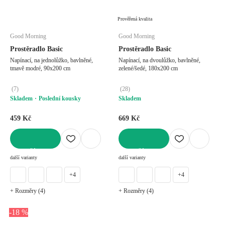
Prověřená kvalita
Good Morning
Good Morning
Prostěradlo Basic
Prostěradlo Basic
Napínací, na jednolůžko, bavlněné,
Napínací, na dvoulůžko, bavlněné,
tmavě modré, 90x200 cm
zelené/šedé, 180x200 cm
(
7
)
(
28
)
Skladem
Poslední kousky
Skladem
459 Kč
669 Kč
DO KOŠÍKU
DO KOŠÍKU
další varianty
další varianty
+4
+4
+ Rozměry (4)
+ Rozměry (4)
-18 %