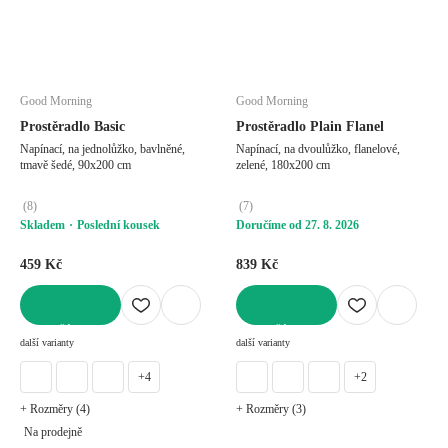
Good Morning
Good Morning
Prostěradlo Basic
Prostěradlo Plain Flanel
Napínací, na jednolůžko, bavlněné,
Napínací, na dvoulůžko, flanelové,
tmavě šedé, 90x200 cm
zelené, 180x200 cm
(
8
)
(
7
)
Skladem
Poslední kousek
Doručíme od 27. 8. 2026
459 Kč
839 Kč
DO KOŠÍKU
DO KOŠÍKU
další varianty
další varianty
+4
+2
+ Rozměry (4)
+ Rozměry (3)
Na prodejně