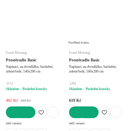
Prověřená kvalita
Good Morning
Good Morning
Prostěradlo Basic
Prostěradlo Basic
Napínací, na dvoulůžko, bavlněné,
Napínací, na dvoulůžko, bavlněné,
zelené/šedé, 140x200 cm
zelené/šedé, 160x200 cm
(
11
)
(
26
)
Skladem
Poslední kousky
Skladem
Poslední kousky
462 Kč
619 Kč
569 Kč
DO KOŠÍKU
DO KOŠÍKU
další varianty
další varianty