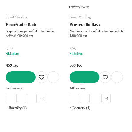
Prověřená kvalita
Good Morning
Good Morning
Prostěradlo Basic
Prostěradlo Basic
Napínací, na jednolůžko, bavlněné,
Napínací, na dvoulůžko, bavlněné, bílé,
béžové, 90x200 cm
180x200 cm
(
13
)
(
34
)
Skladem
Skladem
459 Kč
669 Kč
DO KOŠÍKU
DO KOŠÍKU
další varianty
další varianty
+4
+4
+ Rozměry (4)
+ Rozměry (4)