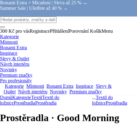
Bonami Extra × Micadoni |
Sleva až 25 % →
Summer Sale |
Ušetřete až 40 % →
300 Kč pro vás
Registrace
Přihlášení
Porovnání
Košík
Menu
Kategorie
Místnosti
Bonami Extra
Inspirace
Slevy & Outlet
Návrh interiéru
Novinky
Premium značky
Pro profesionály
Kategorie
Místnosti
Bonami Extra
Inspirace
Slevy &
Outlet
Návrh interiéru
Novinky
Premium značky
Domů
Kategorie
Textil
Textil do
...
Textil do
ložnice
Prostěradla
Prostěradla
ložnice
Prostěradla
Prostěradla · Good Morning