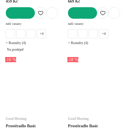
459 Kč
669 Kč
DO KOŠÍKU
DO KOŠÍKU
další varianty
další varianty
+4
+4
+ Rozměry (4)
+ Rozměry (4)
Na prodejně
-16 %
-18 %
Good Morning
Good Morning
Prostěradlo Basic
Prostěradlo Basic