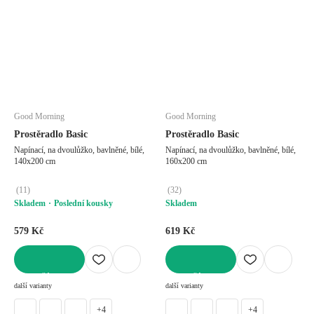
Good Morning
Good Morning
Prostěradlo Basic
Prostěradlo Basic
Napínací, na dvoulůžko, bavlněné, bílé,
Napínací, na dvoulůžko, bavlněné, bílé,
140x200 cm
160x200 cm
(
11
)
(
32
)
Skladem
Poslední kousky
Skladem
579 Kč
619 Kč
DO KOŠÍKU
DO KOŠÍKU
další varianty
další varianty
+4
+4