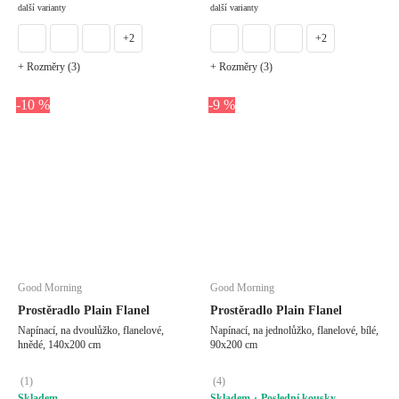
další varianty
další varianty
+2
+2
+ Rozměry (3)
+ Rozměry (3)
-10 %
-9 %
Good Morning
Good Morning
Prostěradlo Plain Flanel
Prostěradlo Plain Flanel
Napínací, na dvoulůžko, flanelové,
Napínací, na jednolůžko, flanelové, bílé,
hnědé, 140x200 cm
90x200 cm
(
1
)
(
4
)
Skladem
Skladem
Poslední kousky