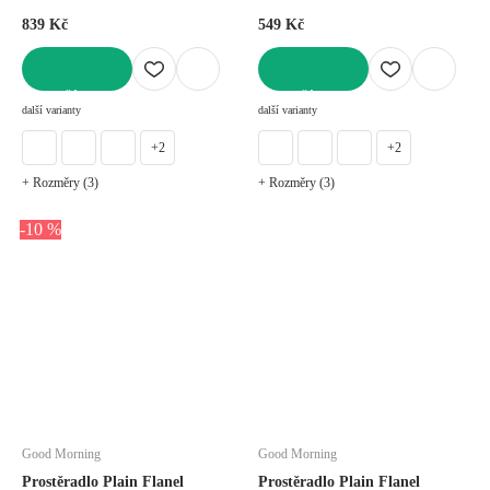
839 Kč
549 Kč
DO KOŠÍKU
DO KOŠÍKU
další varianty
další varianty
+2
+2
+ Rozměry (3)
+ Rozměry (3)
-10 %
Good Morning
Good Morning
Prostěradlo Plain Flanel
Prostěradlo Plain Flanel