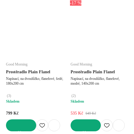
-17 %
Good Morning
Good Morning
Prostěradlo Plain Flanel
Prostěradlo Plain Flanel
Napínací, na dvoulůžko, flanelové, šedé,
Napínací, na dvoulůžko, flanelové,
180x200 cm
modré, 140x200 cm
(
3
)
(
2
)
Skladem
Skladem
799 Kč
535 Kč
649 Kč
DO KOŠÍKU
DO KOŠÍKU