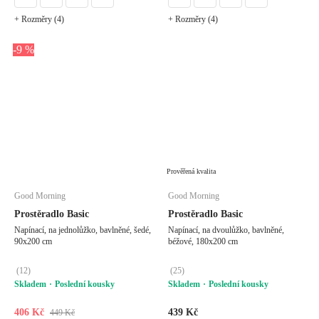
+ Rozměry (4)
+ Rozměry (4)
-9 %
Prověřená kvalita
Good Morning
Good Morning
Prostěradlo Basic
Prostěradlo Basic
Napínací, na jednolůžko, bavlněné, šedé,
Napínací, na dvoulůžko, bavlněné,
90x200 cm
béžové, 180x200 cm
(
12
)
(
25
)
Skladem
Poslední kousky
Skladem
Poslední kousky
406 Kč
439 Kč
449 Kč