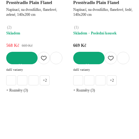
Prostěradlo Plain Flanel
Prostěradlo Plain Flanel
Napínací, na dvoulůžko, flanelové,
Napínací, na dvoulůžko, flanelové, šedé,
zelené, 140x200 cm
140x200 cm
(
2
)
(
1
)
Skladem
Skladem
Poslední kousek
568 Kč
669 Kč
669 Kč
DO KOŠÍKU
DO KOŠÍKU
další varianty
další varianty
+2
+2
+ Rozměry (3)
+ Rozměry (3)