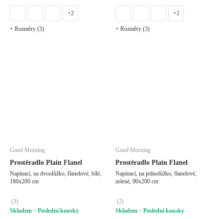
+2
+2
+ Rozměry (3)
+ Rozměry (3)
Good Morning
Good Morning
Prostěradlo Plain Flanel
Prostěradlo Plain Flanel
Napínací, na dvoulůžko, flanelové, bílé,
Napínací, na jednolůžko, flanelové,
180x200 cm
zelené, 90x200 cm
(
3
)
(
2
)
Skladem
Poslední kousky
Skladem
Poslední kousky