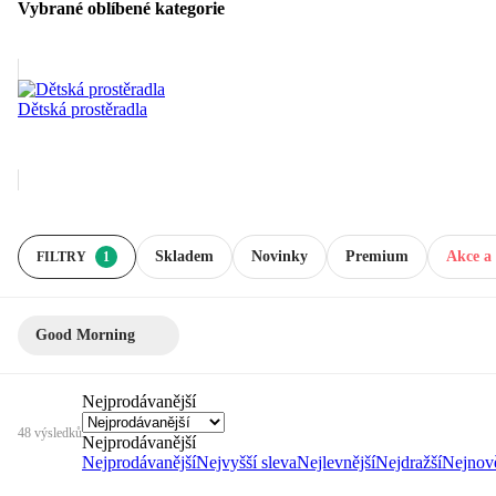
Vybrané oblíbené kategorie
Dětská prostěradla
Skladem
Novinky
Premium
Akce a 
FILTRY
1
Good Morning
Nejprodávanější
48 výsledků
Nejprodávanější
Nejprodávanější
Nejvyšší sleva
Nejlevnější
Nejdražší
Nejnově