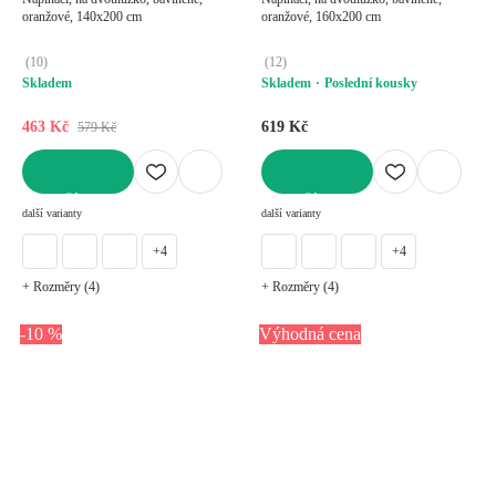
oranžové, 140x200 cm
oranžové, 160x200 cm
(
10
)
(
12
)
Skladem
Skladem
Poslední kousky
463 Kč
619 Kč
579 Kč
DO KOŠÍKU
DO KOŠÍKU
další varianty
další varianty
+4
+4
+ Rozměry (4)
+ Rozměry (4)
-10 %
Výhodná cena