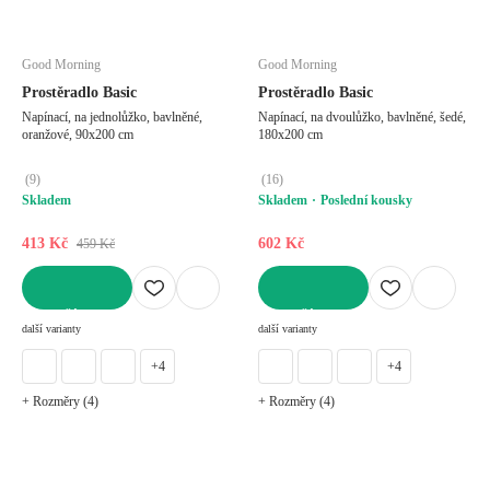
Good Morning
Good Morning
Prostěradlo Basic
Prostěradlo Basic
Napínací, na jednolůžko, bavlněné,
Napínací, na dvoulůžko, bavlněné, šedé,
oranžové, 90x200 cm
180x200 cm
(
9
)
(
16
)
Skladem
Skladem
Poslední kousky
413 Kč
602 Kč
459 Kč
DO KOŠÍKU
DO KOŠÍKU
další varianty
další varianty
+4
+4
+ Rozměry (4)
+ Rozměry (4)