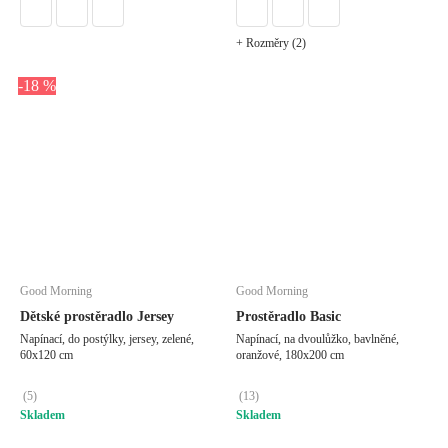
+ Rozměry (2)
-18 %
Good Morning
Good Morning
Dětské prostěradlo Jersey
Prostěradlo Basic
Napínací, do postýlky, jersey, zelené,
Napínací, na dvoulůžko, bavlněné,
60x120 cm
oranžové, 180x200 cm
(
5
)
(
13
)
Skladem
Skladem