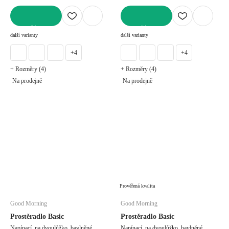
DO KOŠÍKU
DO KOŠÍKU
další varianty
další varianty
+4
+4
+ Rozměry (4)
+ Rozměry (4)
Na prodejně
Na prodejně
Prověřená kvalita
Good Morning
Good Morning
Prostěradlo Basic
Prostěradlo Basic
Napínací, na dvoulůžko, bavlněné,
Napínací, na dvoulůžko, bavlněné,