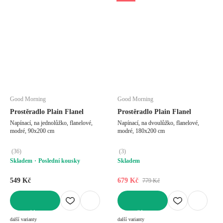
Good Morning
Good Morning
Prostěradlo Plain Flanel
Prostěradlo Plain Flanel
Napínací, na jednolůžko, flanelové,
Napínací, na dvoulůžko, flanelové,
modré, 90x200 cm
modré, 180x200 cm
(
36
)
(
3
)
Skladem
Poslední kousky
Skladem
549 Kč
679 Kč
779 Kč
DO KOŠÍKU
DO KOŠÍKU
další varianty
další varianty