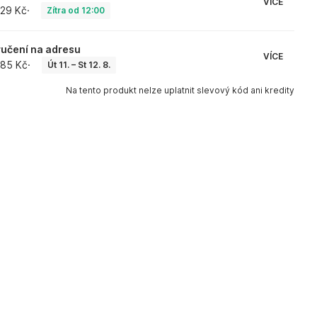
VÍCE
29 Kč
·
Zítra od 12:00
učení na adresu
VÍCE
85 Kč
·
Út 11. – St 12. 8.
Na tento produkt nelze uplatnit slevový kód ani kredity