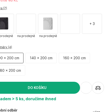
tříte 46 Kč
a (7)
+
3
prodejně
na prodejně
na prodejně
měry (4)
90 x 200 cm
140 x 200 cm
160 x 200 cm
180 x 200 cm
DO KOŠÍKU
ladem > 5 ks, doručíme ihned
bní odběr