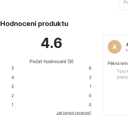
Po
Hodnocení produktu
4.6
A
Počet hodnocení
(
9
)
Pěkná letn
5
6
Toto 
přelo
4
2
3
1
2
0
1
0
Jak fungují recenze?