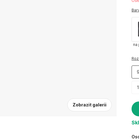
Uše
Barv
na 
Roz
Zobrazit galerii
Sk
Oso