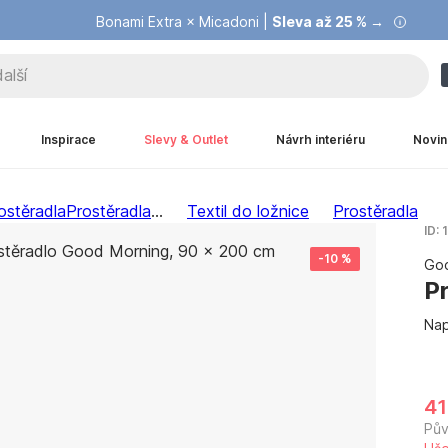
Bonami Extra × Micadoni |
Summer Sale |
Ušetřete až 40 % →
Sleva až 25 % →
Inspirace
Slevy & Outlet
Návrh interiéru
Novin
ostěradla
Prostěradla
...
Textil do ložnice
Prostěradla
ID:
-10 %
Goo
P
Nap
41
Pů