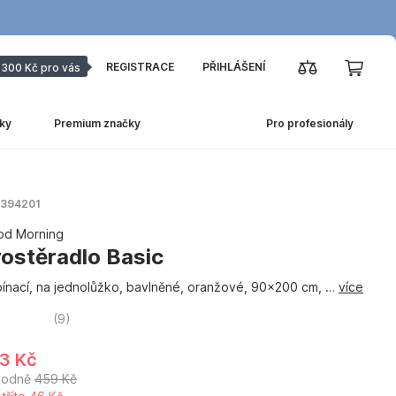
REGISTRACE
PŘIHLÁŠENÍ
300 Kč pro vás
ky
Premium značky
Pro profesionály
 1394201
d Morning
rostěradlo Basic
ínací, na jednolůžko, bavlněné, oranžové, 90x200 cm
, …
více
(
9
)
3 Kč
vodně
459 Kč