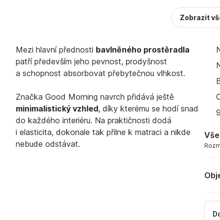
Zobrazit v
Mezi hlavní přednosti
bavlněného prostěradla
N
patří především jeho pevnost, prodyšnost
a schopnost absorbovat přebytečnou vlhkost.
Značka Good Morning navrch přidává ještě
minimalistický vzhled
, díky kterému se hodí snad
do každého interiéru. Na praktičnosti dodá
i elasticita, dokonale tak přilne k matraci a nikde
Vše
nebude odstávat.
Rozmě
Obj
Do