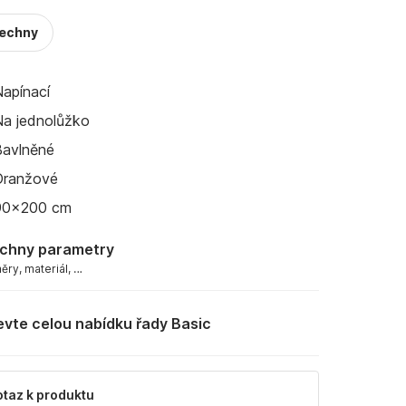
šechny
apínací
Na jednolůžko
Bavlněné
Oranžové
90x200 cm
chny parametry
ry, materiál, …
evte celou nabídku řady Basic
taz k produktu