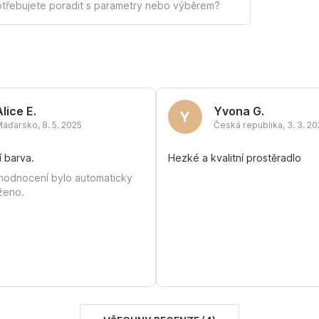
třebujete poradit s parametry nebo výběrem?
Alice E.
Yvona G.
Y
Maďarsko
,
8. 5. 2025
Česká republika
,
3. 3. 2
í barva.
Hezké a kvalitní prostěradlo
hodnocení bylo automaticky
ženo.