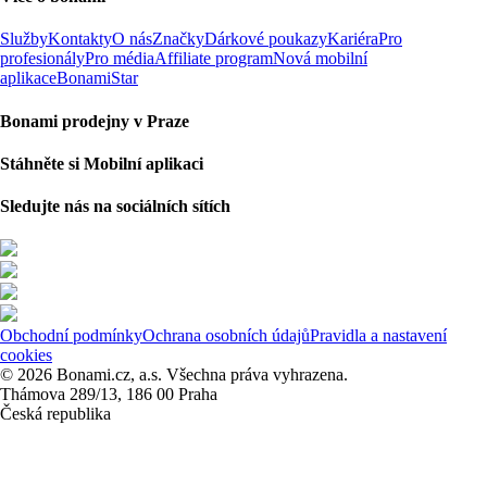
Služby
Kontakty
O nás
Značky
Dárkové poukazy
Kariéra
Pro
profesionály
Pro média
Affiliate program
Nová mobilní
aplikace
BonamiStar
Bonami prodejny v Praze
Stáhněte si Mobilní aplikaci
Sledujte nás na sociálních sítích
Obchodní podmínky
Ochrana osobních údajů
Pravidla a nastavení
cookies
© 2026 Bonami.cz, a.s. Všechna práva vyhrazena.
Thámova 289/13, 186 00 Praha
Česká republika