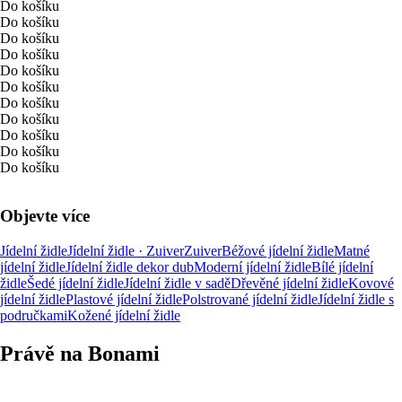
Do košíku
Do košíku
Do košíku
Do košíku
Do košíku
Do košíku
Do košíku
Do košíku
Do košíku
Do košíku
Do košíku
Objevte více
Jídelní židle
Jídelní židle · Zuiver
Zuiver
Béžové jídelní židle
Matné
jídelní židle
Jídelní židle dekor dub
Moderní jídelní židle
Bílé jídelní
židle
Šedé jídelní židle
Jídelní židle v sadě
Dřevěné jídelní židle
Kovové
jídelní židle
Plastové jídelní židle
Polstrované jídelní židle
Jídelní židle s
područkami
Kožené jídelní židle
Právě na Bonami
Summer Sale až -40 %