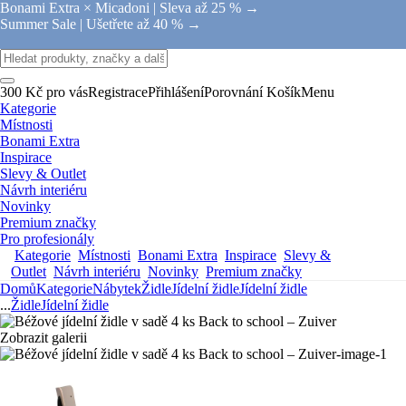
Bonami Extra × Micadoni |
Sleva až 25 % →
Summer Sale |
Ušetřete až 40 % →
300 Kč pro vás
Registrace
Přihlášení
Porovnání
Košík
Menu
Kategorie
Místnosti
Bonami Extra
Inspirace
Slevy & Outlet
Návrh interiéru
Novinky
Premium značky
Pro profesionály
Kategorie
Místnosti
Bonami Extra
Inspirace
Slevy &
Outlet
Návrh interiéru
Novinky
Premium značky
Domů
Kategorie
Nábytek
Židle
Jídelní židle
Jídelní židle
...
Židle
Jídelní židle
Zobrazit galerii