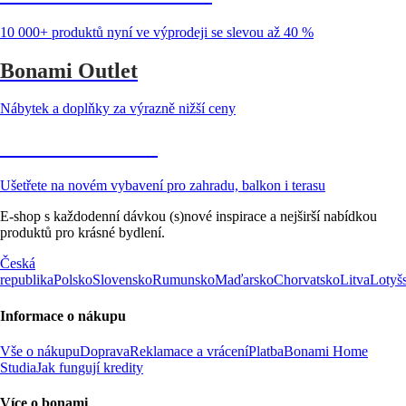
10 000+ produktů nyní ve výprodeji se slevou až 40 %
Bonami Outlet
Nábytek a doplňky za výrazně nižší ceny
Zahrada ve slevě
Ušetřete na novém vybavení pro zahradu, balkon i terasu
E-shop s každodenní dávkou (s)nové inspirace a nejširší nabídkou
produktů pro krásné bydlení.
Česká
republika
Polsko
Slovensko
Rumunsko
Maďarsko
Chorvatsko
Litva
Lotyš
Informace o nákupu
Vše o nákupu
Doprava
Reklamace a vrácení
Platba
Bonami Home
Studia
Jak fungují kredity
Více o bonami