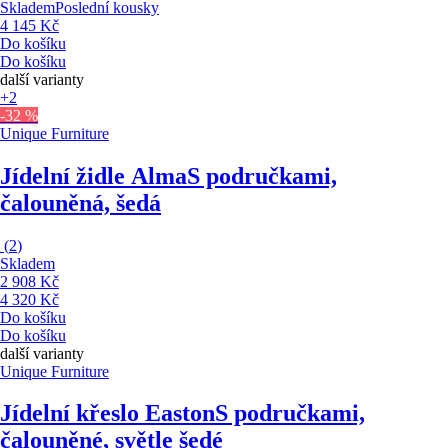
Skladem
Poslední kousky
4 145 Kč
Do košíku
Do košíku
další varianty
+2
-32 %
Unique Furniture
Jídelní židle Alma
S područkami,
čalouněná, šedá
(
2
)
Skladem
2 908 Kč
4 320 Kč
Do košíku
Do košíku
další varianty
Unique Furniture
Jídelní křeslo Easton
S područkami,
čalouněné, světle šedé