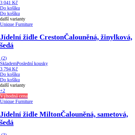
3 041 Kč
Do košíku
Do košíku
další varianty
Unique Furniture
Jídelní židle Creston
Čalouněná, žinylková,
šedá
(
2
)
Skladem
Poslední kousky
3 794 Kč
Do košíku
Do košíku
další varianty
+2
Výhodná cena
Unique Furniture
Jídelní židle Milton
Čalouněná, sametová,
šedá
(
3
)