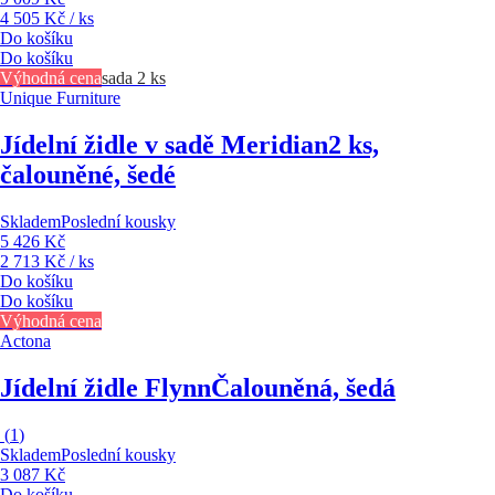
4 505 Kč / ks
Do košíku
Do košíku
Výhodná cena
sada 2 ks
Unique Furniture
Jídelní židle v sadě Meridian
2 ks,
čalouněné, šedé
Skladem
Poslední kousky
5 426 Kč
2 713 Kč / ks
Do košíku
Do košíku
Výhodná cena
Actona
Jídelní židle Flynn
Čalouněná, šedá
(
1
)
Skladem
Poslední kousky
3 087 Kč
Do košíku