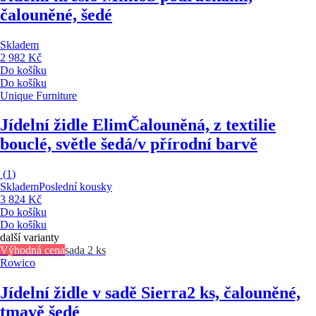
čalouněné, šedé
Skladem
2 982 Kč
Do košíku
Do košíku
Unique Furniture
Jídelní židle Elim
Čalouněná, z textilie
bouclé, světle šedá/v přírodní barvě
(
1
)
Skladem
Poslední kousky
3 824 Kč
Do košíku
Do košíku
další varianty
Výhodná cena
sada 2 ks
Rowico
Jídelní židle v sadě Sierra
2 ks, čalouněné,
tmavě šedé