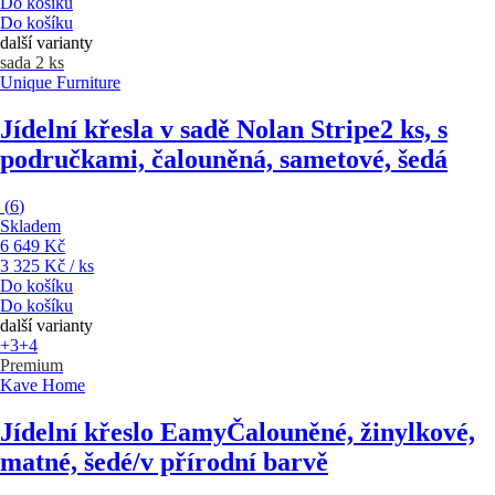
Do košíku
Do košíku
další varianty
sada 2 ks
Unique Furniture
Jídelní křesla v sadě Nolan Stripe
2 ks, s
područkami, čalouněná, sametové, šedá
(
6
)
Skladem
6 649 Kč
3 325 Kč / ks
Do košíku
Do košíku
další varianty
+3
+4
Premium
Kave Home
Jídelní křeslo Eamy
Čalouněné, žinylkové,
matné, šedé/v přírodní barvě