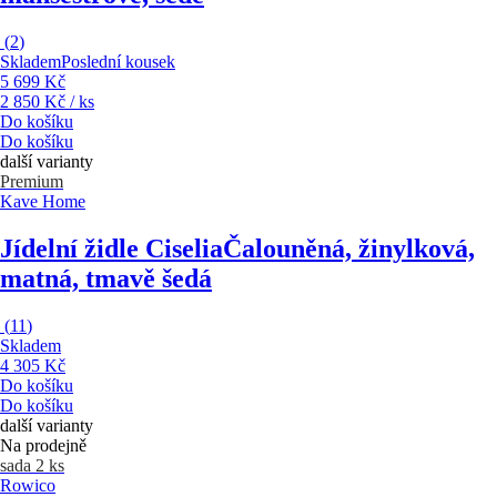
(
2
)
Skladem
Poslední kousek
5 699 Kč
2 850 Kč / ks
Do košíku
Do košíku
další varianty
Premium
Kave Home
Jídelní židle Ciselia
Čalouněná, žinylková,
matná, tmavě šedá
(
11
)
Skladem
4 305 Kč
Do košíku
Do košíku
další varianty
Na prodejně
sada 2 ks
Rowico