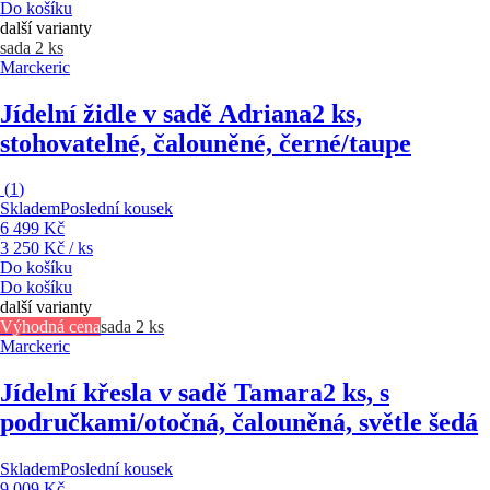
Do košíku
další varianty
sada 2 ks
Marckeric
Jídelní židle v sadě Adriana
2 ks,
stohovatelné, čalouněné, černé/taupe
(
1
)
Skladem
Poslední kousek
6 499 Kč
3 250 Kč / ks
Do košíku
Do košíku
další varianty
Výhodná cena
sada 2 ks
Marckeric
Jídelní křesla v sadě Tamara
2 ks, s
područkami/otočná, čalouněná, světle šedá
Skladem
Poslední kousek
9 009 Kč