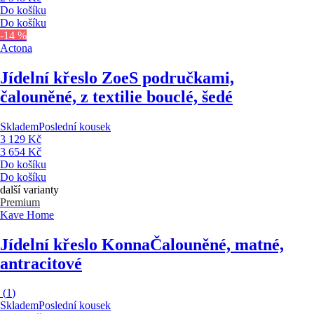
Do košíku
Do košíku
-14 %
Actona
Jídelní křeslo Zoe
S područkami,
čalouněné, z textilie bouclé, šedé
Skladem
Poslední kousek
3 129 Kč
3 654 Kč
Do košíku
Do košíku
další varianty
Premium
Kave Home
Jídelní křeslo Konna
Čalouněné, matné,
antracitové
(
1
)
Skladem
Poslední kousek