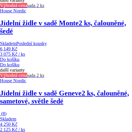
další varianty
Výhodná cena
sada 2 ks
House Nordic
Jídelní židle v sadě Monte
2 ks, čalouněné,
šedé
Skladem
Poslední kousky
6 149 Kč
3 075 Kč / ks
Do košíku
Do košíku
další varianty
Výhodná cena
sada 2 ks
House Nordic
Jídelní židle v sadě Geneve
2 ks, čalouněné,
sametové, světle šedé
(
8
)
Skladem
4 250 Kč
2 125 Kč / ks