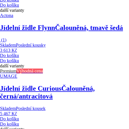
Do košíku
další varianty
Actona
Jídelní židle Flynn
Čalouněná, tmavě šedá
(
1
)
Skladem
Poslední kousky
3 613 Kč
Do košíku
Do košíku
další varianty
Premium
Výhodná cena
UMAGE
Jídelní židle Curious
Čalouněná,
černá/antracitová
Skladem
Poslední kousek
5 467 Kč
Do košíku
Do košíku