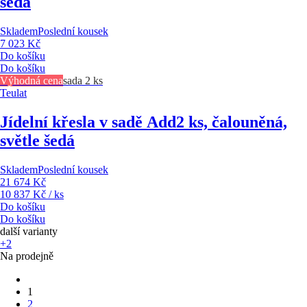
šedá
Skladem
Poslední kousek
7 023 Kč
Do košíku
Do košíku
Výhodná cena
sada 2 ks
Teulat
Jídelní křesla v sadě Add
2 ks, čalouněná,
světle šedá
Skladem
Poslední kousek
21 674 Kč
10 837 Kč / ks
Do košíku
Do košíku
další varianty
+2
Na prodejně
1
2