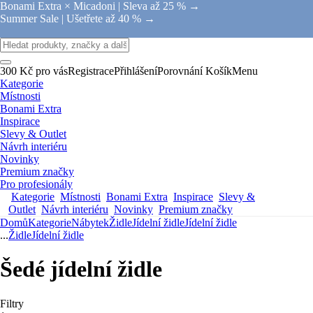
Bonami Extra × Micadoni |
Sleva až 25 % →
Summer Sale |
Ušetřete až 40 % →
300 Kč pro vás
Registrace
Přihlášení
Porovnání
Košík
Menu
Kategorie
Místnosti
Bonami Extra
Inspirace
Slevy & Outlet
Návrh interiéru
Novinky
Premium značky
Pro profesionály
Kategorie
Místnosti
Bonami Extra
Inspirace
Slevy &
Outlet
Návrh interiéru
Novinky
Premium značky
Domů
Kategorie
Nábytek
Židle
Jídelní židle
Jídelní židle
...
Židle
Jídelní židle
Šedé jídelní židle
Filtry