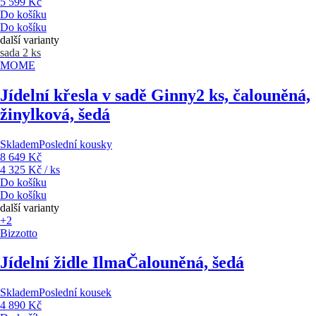
5 599 Kč
Do košíku
Do košíku
další varianty
sada 2 ks
MOME
Jídelní křesla v sadě Ginny
2 ks, čalouněná,
žinylková, šedá
Skladem
Poslední kousky
8 649 Kč
4 325 Kč / ks
Do košíku
Do košíku
další varianty
+2
Bizzotto
Jídelní židle Ilma
Čalouněná, šedá
Skladem
Poslední kousek
4 890 Kč