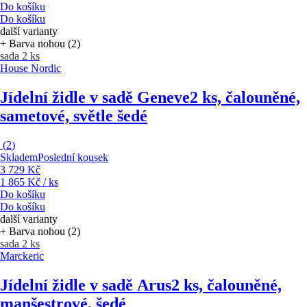
Do košíku
Do košíku
další varianty
+ Barva nohou (2)
sada 2 ks
House Nordic
Jídelní židle v sadě Geneve
2 ks, čalouněné,
sametové, světle šedé
(
2
)
Skladem
Poslední kousek
3 729 Kč
1 865 Kč / ks
Do košíku
Do košíku
další varianty
+ Barva nohou (2)
sada 2 ks
Marckeric
Jídelní židle v sadě Arus
2 ks, čalouněné,
manšestrové, šedé