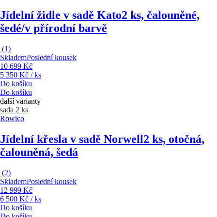
Jídelní židle v sadě Kato
2 ks, čalouněné,
šedé/v přírodní barvě
(
1
)
Skladem
Poslední kousek
10 699 Kč
5 350 Kč / ks
Do košíku
Do košíku
další varianty
sada 2 ks
Rowico
Jídelní křesla v sadě Norwell
2 ks, otočná,
čalouněná, šedá
(
2
)
Skladem
Poslední kousek
12 999 Kč
6 500 Kč / ks
Do košíku
Do košíku