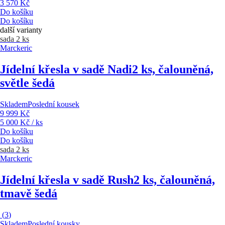
3 570 Kč
Do košíku
Do košíku
další varianty
sada 2 ks
Marckeric
Jídelní křesla v sadě Nadi
2 ks, čalouněná,
světle šedá
Skladem
Poslední kousek
9 999 Kč
5 000 Kč / ks
Do košíku
Do košíku
sada 2 ks
Marckeric
Jídelní křesla v sadě Rush
2 ks, čalouněná,
tmavě šedá
(
3
)
Skladem
Poslední kousky