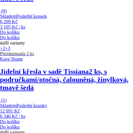
(
9
)
Skladem
Poslední kousek
6 209 Kč
3 105 Kč / ks
Do košíku
Do košíku
další varianty
+2
+3
Premium
sada 2 ks
Kave Home
Jídelní křesla v sadě Tissiana
2 ks, s
područkami/otočná, čalouněná, žinylková,
tmavě šedá
(
1
)
Skladem
Poslední kousky
12 691 Kč
6 346 Kč / ks
Do košíku
Do košíku
další varianty