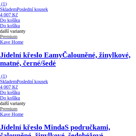
(
1
)
Skladem
Poslední kousek
4 007 Kč
Do košíku
Do košíku
další varianty
Premium
Kave Home
Jídelní křeslo Eamy
Čalouněné, žinylkové,
matné, černé/šedé
(
1
)
Skladem
Poslední kousek
4 007 Kč
Do košíku
Do košíku
další varianty
Premium
Kave Home
Jídelní křeslo Minda
S područkami,
čalouněné, žinylkové, šedobéžové