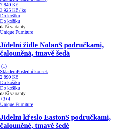
7 849 Kč
3 925 Kč / ks
Do košíku
Do košíku
další varianty
Unique Furniture
Jídelní židle Nolan
S područkami,
čalouněná, tmavě šedá
(
1
)
Skladem
Poslední kousek
2 890 Kč
Do košíku
Do košíku
další varianty
+3
+4
Unique Furniture
Jídelní křeslo Easton
S područkami,
čalouněné, tmavě šedé