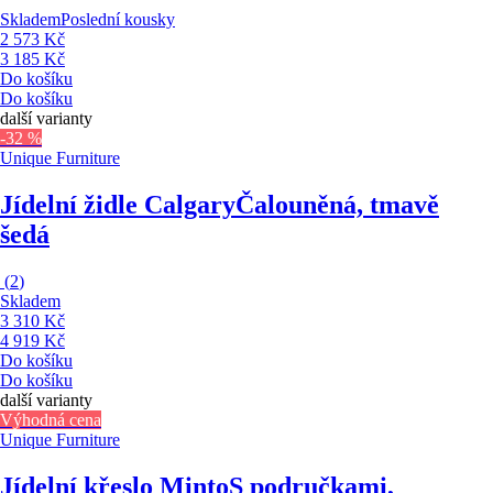
Skladem
Poslední kousky
2 573 Kč
3 185 Kč
Do košíku
Do košíku
další varianty
-32 %
Unique Furniture
Jídelní židle Calgary
Čalouněná, tmavě
šedá
(
2
)
Skladem
3 310 Kč
4 919 Kč
Do košíku
Do košíku
další varianty
Výhodná cena
Unique Furniture
Jídelní křeslo Minto
S područkami,