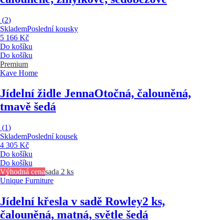
(
2
)
Skladem
Poslední kousky
5 166 Kč
Do košíku
Do košíku
Premium
Kave Home
Jídelní židle Jenna
Otočná, čalouněná,
tmavě šedá
(
1
)
Skladem
Poslední kousek
4 305 Kč
Do košíku
Do košíku
Výhodná cena
sada 2 ks
Unique Furniture
Jídelní křesla v sadě Rowley
2 ks,
čalouněná, matná, světle šedá