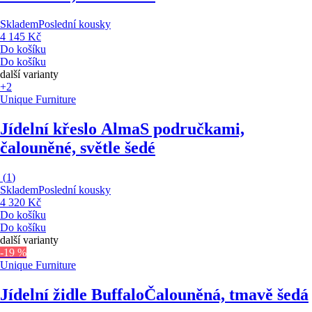
Skladem
Poslední kousky
4 145 Kč
Do košíku
Do košíku
další varianty
+2
Unique Furniture
Jídelní křeslo Alma
S područkami,
čalouněné, světle šedé
(
1
)
Skladem
Poslední kousky
4 320 Kč
Do košíku
Do košíku
další varianty
-19 %
Unique Furniture
Jídelní židle Buffalo
Čalouněná, tmavě šedá