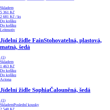
Skladem
5 361 Kč
2 681 Kč / ks
Do košíku
Do košíku
Leitmotiv
Jídelní židle Fain
Stohovatelná, plastová,
matná, šedá
(
1
)
Skladem
1 463 Kč
Do košíku
Do košíku
Actona
Jídelní židle Sophia
Čalouněná, šedá
(
1
)
Skladem
Poslední kousky
2 548 Kč