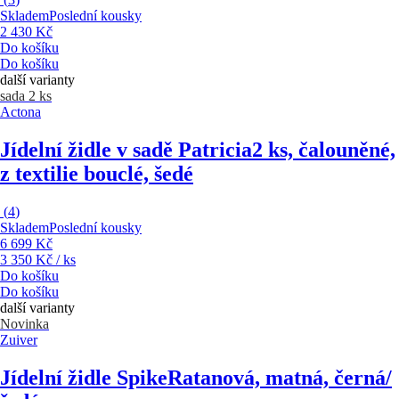
Skladem
Poslední kousky
2 430 Kč
Do košíku
Do košíku
další varianty
sada 2 ks
Actona
Jídelní židle v sadě Patricia
2 ks, čalouněné,
z textilie bouclé, šedé
(
4
)
Skladem
Poslední kousky
6 699 Kč
3 350 Kč / ks
Do košíku
Do košíku
další varianty
Novinka
Zuiver
Jídelní židle Spike
Ratanová, matná, černá/