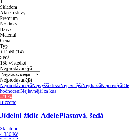
1
Skladem
Akce a slevy
Premium
Novinky
Barva
Materiál
Cena
Typ
+ Další (14)
Šedá
158 výsledků
Nejprodávanější
Nejprodávanější
Nejprodávanější
Nejvyšší sleva
Nejlevnější
Nejdražší
Nejnovější
Dle
hodnocení
Nejlevnější za kus
-21 %
Bizzotto
Jídelní židle Adele
Plastová, šedá
Skladem
4 386 Kč