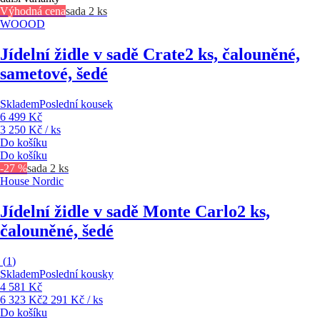
Výhodná cena
sada 2 ks
WOOOD
Jídelní židle v sadě Crate
2 ks, čalouněné,
sametové, šedé
Skladem
Poslední kousek
6 499 Kč
3 250 Kč / ks
Do košíku
Do košíku
-27 %
sada 2 ks
House Nordic
Jídelní židle v sadě Monte Carlo
2 ks,
čalouněné, šedé
(
1
)
Skladem
Poslední kousky
4 581 Kč
6 323 Kč
2 291 Kč / ks
Do košíku