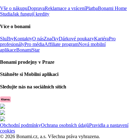
Vše o nákupu
Doprava
Reklamace a vrácení
Platba
Bonami Home
Studia
Jak fungují kredity
Více o bonami
Služby
Kontakty
O nás
Značky
Dárkové poukazy
Kariéra
Pro
profesionály
Pro média
Affiliate program
Nová mobilní
aplikace
BonamiStar
Bonami prodejny v Praze
Stáhněte si Mobilní aplikaci
Sledujte nás na sociálních sítích
Obchodní podmínky
Ochrana osobních údajů
Pravidla a nastavení
cookies
© 2026 Bonami.cz, a.s. Všechna práva vyhrazena.