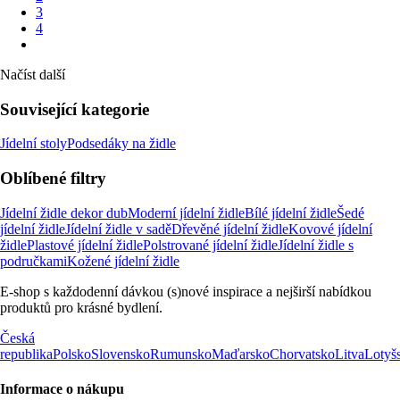
3
4
Načíst další
Související kategorie
Jídelní stoly
Podsedáky na židle
Oblíbené filtry
Jídelní židle dekor dub
Moderní jídelní židle
Bílé jídelní židle
Šedé
jídelní židle
Jídelní židle v sadě
Dřevěné jídelní židle
Kovové jídelní
židle
Plastové jídelní židle
Polstrované jídelní židle
Jídelní židle s
područkami
Kožené jídelní židle
E-shop s každodenní dávkou (s)nové inspirace a nejširší nabídkou
produktů pro krásné bydlení.
Česká
republika
Polsko
Slovensko
Rumunsko
Maďarsko
Chorvatsko
Litva
Lotyš
Informace o nákupu