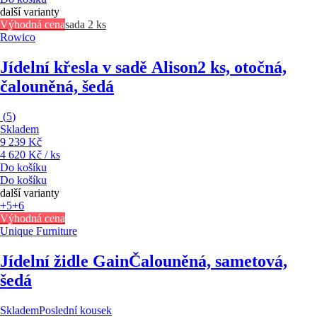
další varianty
Výhodná cena
sada 2 ks
Rowico
Jídelní křesla v sadě Alison
2 ks, otočná,
čalouněná, šedá
(
5
)
Skladem
9 239 Kč
4 620 Kč / ks
Do košíku
Do košíku
další varianty
+5
+6
Výhodná cena
Unique Furniture
Jídelní židle Gain
Čalouněná, sametová,
šedá
Skladem
Poslední kousek