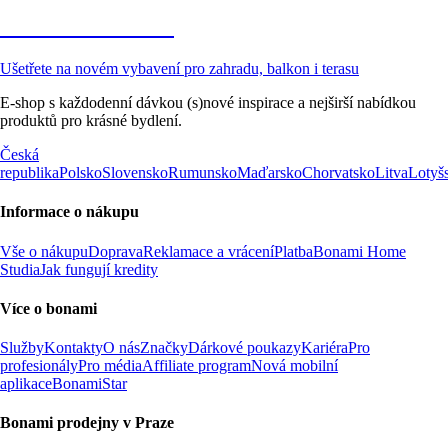
Zahrada ve slevě
Ušetřete na novém vybavení pro zahradu, balkon i terasu
E-shop s každodenní dávkou (s)nové inspirace a nejširší nabídkou
produktů pro krásné bydlení.
Česká
republika
Polsko
Slovensko
Rumunsko
Maďarsko
Chorvatsko
Litva
Lotyš
Informace o nákupu
Vše o nákupu
Doprava
Reklamace a vrácení
Platba
Bonami Home
Studia
Jak fungují kredity
Více o bonami
Služby
Kontakty
O nás
Značky
Dárkové poukazy
Kariéra
Pro
profesionály
Pro média
Affiliate program
Nová mobilní
aplikace
BonamiStar
Bonami prodejny v Praze