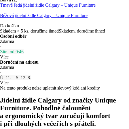
Tmavě šedá jídelní židle Calgary – Unique Furniture
Béžová jídelní židle Calgary – Unique Furniture
Do košíku
Skladem > 5 ks, doručíme ihned
Skladem, doručíme ihned
Osobní odběr
Zdarma
·
Zítra od 9:46
Více
Doručení na adresu
Zdarma
·
Út 11. – St 12. 8.
Více
Na tento produkt nelze uplatnit slevový kód ani kredity
Jídelní židle Calgary od značky Unique
Furniture. Pohodlné čalounění
a ergonomický tvar zaručují komfort
i při dlouhých večeřích s přáteli.