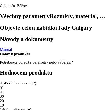
Čalouněná
Béžová
Všechny parametry
Rozměry, materiál, …
Objevte celou nabídku řady Calgary
Návody a dokumenty
Manuál
Dotaz k produktu
Potřebujete poradit s parametry nebo výběrem?
Hodnocení produktu
4.5
Počet hodnocení
(
2
)
5
1
4
1
3
0
2
0
1
0
Jak fungují recenze?