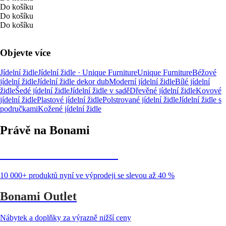
Do košíku
Do košíku
Do košíku
Objevte více
Jídelní židle
Jídelní židle · Unique Furniture
Unique Furniture
Béžové
jídelní židle
Jídelní židle dekor dub
Moderní jídelní židle
Bílé jídelní
židle
Šedé jídelní židle
Jídelní židle v sadě
Dřevěné jídelní židle
Kovové
jídelní židle
Plastové jídelní židle
Polstrované jídelní židle
Jídelní židle s
područkami
Kožené jídelní židle
Právě na Bonami
Summer Sale až -40 %
10 000+ produktů nyní ve výprodeji se slevou až 40 %
Bonami Outlet
Nábytek a doplňky za výrazně nižší ceny