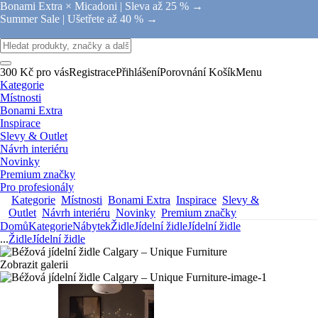
Bonami Extra × Micadoni |
Sleva až 25 % →
Summer Sale |
Ušetřete až 40 % →
300 Kč pro vás
Registrace
Přihlášení
Porovnání
Košík
Menu
Kategorie
Místnosti
Bonami Extra
Inspirace
Slevy & Outlet
Návrh interiéru
Novinky
Premium značky
Pro profesionály
Kategorie
Místnosti
Bonami Extra
Inspirace
Slevy &
Outlet
Návrh interiéru
Novinky
Premium značky
Domů
Kategorie
Nábytek
Židle
Jídelní židle
Jídelní židle
...
Židle
Jídelní židle
Zobrazit galerii