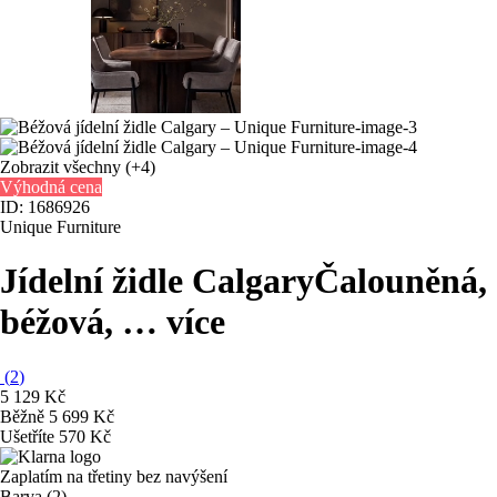
Zobrazit všechny
(+4)
Výhodná cena
ID: 1686926
Unique Furniture
Jídelní židle Calgary
Čalouněná,
béžová
, …
více
(
2
)
5 129 Kč
Běžně 5 699 Kč
Ušetříte 570 Kč
Zaplatím na třetiny bez navýšení
Barva (2)