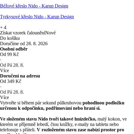
Béžové křeslo Nido - Karup Design
Tyrkysové křeslo Nido - Karup Design
+
4
Získat vzorek čalounění
Nové
Do košíku
Doručíme od 28. 8. 2026
Osobní odběr
Od 99 Kč
·
Od Pá 28. 8.
Více
Doručení na adresu
Od 349 Kč
·
Od Pá 28. 8.
Více
Vytvořte si během pár sekund půlkruhovou
pohodlnou podložku
určenou k odpočinku, podřimování nebo hraní si.
Ve složeném stavu Nido tvoří takové hnízdečko,
malý kokon, ve
kterém se příjemně lebedí, čtou knížky, e-maily na tabletu nebo
telefonuje s přáteli.
V rozloženém stavu zase nabízí prostor pro