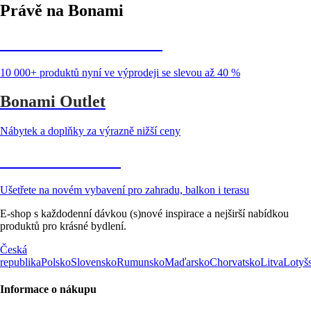
Právě na Bonami
Summer Sale až -40 %
10 000+ produktů nyní ve výprodeji se slevou až 40 %
Bonami Outlet
Nábytek a doplňky za výrazně nižší ceny
Zahrada ve slevě
Ušetřete na novém vybavení pro zahradu, balkon i terasu
E-shop s každodenní dávkou (s)nové inspirace a nejširší nabídkou
produktů pro krásné bydlení.
Česká
republika
Polsko
Slovensko
Rumunsko
Maďarsko
Chorvatsko
Litva
Lotyš
Informace o nákupu