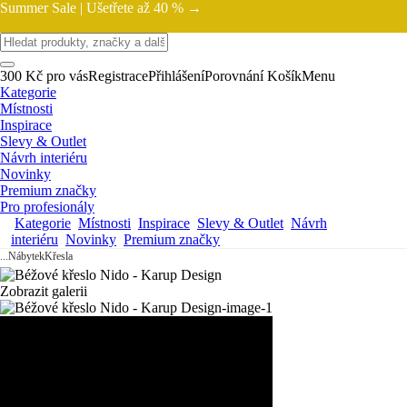
Summer Sale |
Ušetřete až 40 % →
300 Kč pro vás
Registrace
Přihlášení
Porovnání
Košík
Menu
Kategorie
Místnosti
Inspirace
Slevy & Outlet
Návrh interiéru
Novinky
Premium značky
Pro profesionály
Kategorie
Místnosti
Inspirace
Slevy & Outlet
Návrh
interiéru
Novinky
Premium značky
...
Nábytek
Křesla
Zobrazit galerii