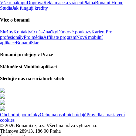
Vše o nákupu
Doprava
Reklamace a vrácení
Platba
Bonami Home
Studia
Jak fungují kredity
Více o bonami
Služby
Kontakty
O nás
Značky
Dárkové poukazy
Kariéra
Pro
profesionály
Pro média
Affiliate program
Nová mobilní
aplikace
BonamiStar
Bonami prodejny v Praze
Stáhněte si Mobilní aplikaci
Sledujte nás na sociálních sítích
Obchodní podmínky
Ochrana osobních údajů
Pravidla a nastavení
cookies
© 2026 Bonami.cz, a.s. Všechna práva vyhrazena.
Thámova 289/13, 186 00 Praha