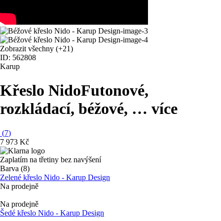
Zobrazit všechny
(+21)
ID: 562808
Karup
Křeslo Nido
Futonové,
rozkládací, béžové
, …
více
(
7
)
7 973 Kč
Zaplatím na třetiny bez navýšení
Barva (8)
Zelené křeslo Nido - Karup Design
Na prodejně
Na prodejně
Šedé křeslo Nido - Karup Design