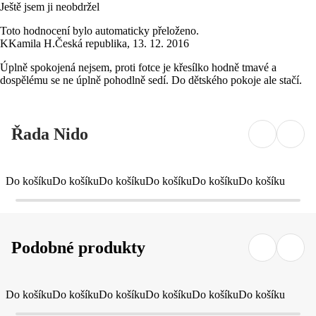
Ještě jsem ji neobdržel
Toto hodnocení bylo automaticky přeloženo.
K
Kamila H.
Česká republika
,
13. 12. 2016
Úplně spokojená nejsem, proti fotce je křesílko hodně tmavé a
dospělému se ne úplně pohodlně sedí. Do dětského pokoje ale stačí.
Řada Nido
Do košíku
Do košíku
Do košíku
Do košíku
Do košíku
Do košíku
Podobné produkty
Do košíku
Do košíku
Do košíku
Do košíku
Do košíku
Do košíku