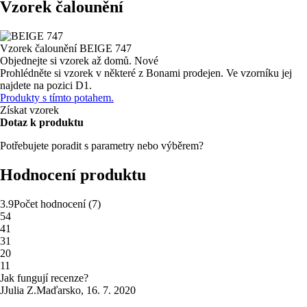
Vzorek čalounění
Vzorek čalounění
BEIGE 747
Objednejte si vzorek až domů.
Nové
Prohlédněte si vzorek v některé z Bonami prodejen.
Ve vzorníku jej
najdete na pozici D1.
Produkty s tímto potahem.
Získat vzorek
Dotaz k produktu
Potřebujete poradit s parametry nebo výběrem?
Hodnocení produktu
3.9
Počet hodnocení
(
7
)
5
4
4
1
3
1
2
0
1
1
Jak fungují recenze?
J
Julia Z.
Maďarsko
,
16. 7. 2020