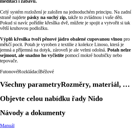
meditaci i zábavu.
Celý systém rozložení je založen na jednoduchém principu. Na zadní
straně najdete
pásky na suchý zip,
takže to zvládnou i vaše děti.
Pokud si navíc pořídíte křesílka dvě, můžete je spojit a vytvořit si tak
větší kruhovou podložku.
Výplň křesílka tvoří pěnové jádro obalené cupovanou vlnou
pro
měkčí pocit. Potah je vyroben z textilie z kolekce Linoso, která je
jemná a příjemná na dotyk, zároveň je ale velmi odolná.
Potah nelze
sejmout, ale snadno ho vyčistíte
pomocí mokré houbičky nebo
tepovače.
Futonové
Rozkládací
Béžové
Všechny parametry
Rozměry, materiál, …
Objevte celou nabídku řady Nido
Návody a dokumenty
Manuál