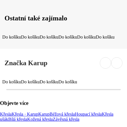
Ostatní také zajímalo
Do košíku
Do košíku
Do košíku
Do košíku
Do košíku
Do košíku
Značka Karup
Do košíku
Do košíku
Do košíku
Do košíku
Objevte více
Křesla
Křesla · Karup
Karup
Béžová křesla
Houpací křesla
Křesla
ušák
Bílá křesla
Kožená křesla
Závěsná křesla