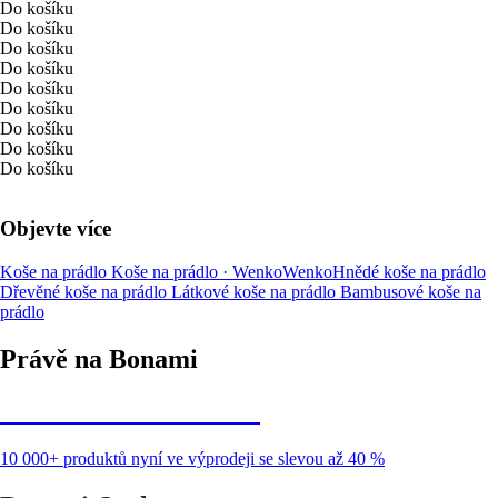
Do košíku
Do košíku
Do košíku
Do košíku
Do košíku
Do košíku
Do košíku
Do košíku
Do košíku
Objevte více
Koše na prádlo
Koše na prádlo · Wenko
Wenko
Hnědé koše na prádlo
Dřevěné koše na prádlo
Látkové koše na prádlo
Bambusové koše na
prádlo
Právě na Bonami
Summer Sale až -40 %
10 000+ produktů nyní ve výprodeji se slevou až 40 %