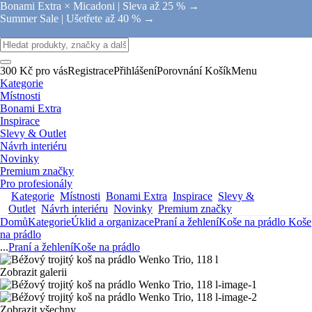
Bonami Extra × Micadoni |
Sleva až 25 % →
Summer Sale |
Ušetřete až 40 % →
300 Kč pro vás
Registrace
Přihlášení
Porovnání
Košík
Menu
Kategorie
Místnosti
Bonami Extra
Inspirace
Slevy & Outlet
Návrh interiéru
Novinky
Premium značky
Pro profesionály
Kategorie
Místnosti
Bonami Extra
Inspirace
Slevy &
Outlet
Návrh interiéru
Novinky
Premium značky
Domů
Kategorie
Úklid a organizace
Praní a žehlení
Koše na prádlo
Koše
na prádlo
...
Praní a žehlení
Koše na prádlo
Zobrazit galerii
Zobrazit všechny