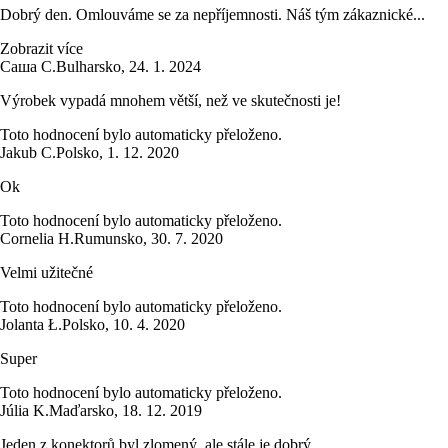
Dobrý den. Omlouváme se za nepříjemnosti. Náš tým zákaznické...
Zobrazit více
Саша С.
Bulharsko
,
24. 1. 2024
Výrobek vypadá mnohem větší, než ve skutečnosti je!
Toto hodnocení bylo automaticky přeloženo.
Jakub C.
Polsko
,
1. 12. 2020
Ok
Toto hodnocení bylo automaticky přeloženo.
Cornelia H.
Rumunsko
,
30. 7. 2020
Velmi užitečné
Toto hodnocení bylo automaticky přeloženo.
Jolanta Ł.
Polsko
,
10. 4. 2020
Super
Toto hodnocení bylo automaticky přeloženo.
Júlia K.
Maďarsko
,
18. 12. 2019
Jeden z konektorů byl zlomený, ale stále je dobrý.