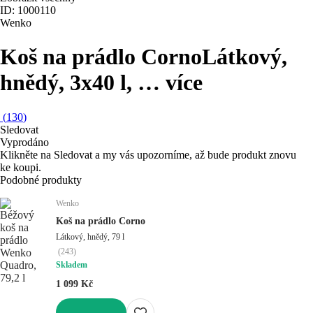
ID: 1000110
Wenko
Koš na prádlo Corno
Látkový,
hnědý, 3x40 l
, …
více
(
130
)
Sledovat
Vyprodáno
Klikněte na Sledovat a my vás upozorníme, až bude produkt znovu
ke koupi.
Podobné produkty
Wenko
Koš na prádlo Corno
Látkový, hnědý, 79 l
(
243
)
Skladem
1 099 Kč