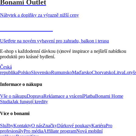
Bonami Outlet
Nábytek a doplňky za výrazně nižší ceny
Zahrada ve slevě
Ušetřete na novém vybavení pro zahradu, balkon i terasu
E-shop s každodenní dávkou (s)nové inspirace a nejširší nabídkou
produktů pro krásné bydlení.
Česká
republika
Polsko
Slovensko
Rumunsko
Maďarsko
Chorvatsko
Litva
Lotyš
Informace o nákupu
Vše o nákupu
Doprava
Reklamace a vrácení
Platba
Bonami Home
Studia
Jak fungují kredity
Více o bonami
Služby
Kontakty
O nás
Značky
Dárkové poukazy
Kariéra
Pro
profesionály
Pro média
Affiliate program
Nová mobilní