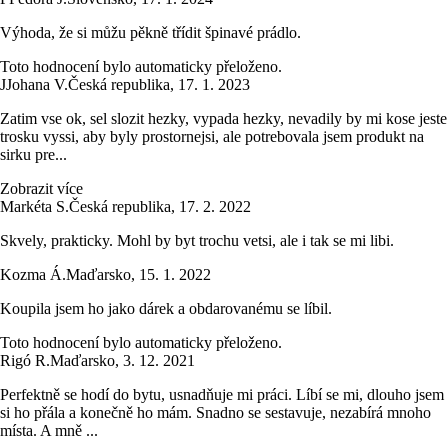
Výhoda, že si můžu pěkně třídit špinavé prádlo.
Toto hodnocení bylo automaticky přeloženo.
J
Johana V.
Česká republika
,
17. 1. 2023
Zatim vse ok, sel slozit hezky, vypada hezky, nevadily by mi kose jeste
trosku vyssi, aby byly prostornejsi, ale potrebovala jsem produkt na
sirku pre...
Zobrazit více
Markéta S.
Česká republika
,
17. 2. 2022
Skvely, prakticky. Mohl by byt trochu vetsi, ale i tak se mi libi.
Kozma Á.
Maďarsko
,
15. 1. 2022
Koupila jsem ho jako dárek a obdarovanému se líbil.
Toto hodnocení bylo automaticky přeloženo.
Rigó R.
Maďarsko
,
3. 12. 2021
Perfektně se hodí do bytu, usnadňuje mi práci. Líbí se mi, dlouho jsem
si ho přála a konečně ho mám. Snadno se sestavuje, nezabírá mnoho
místa. A mně ...