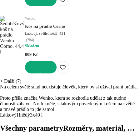
DO KOŠÍKU
Wenko
Koš na prádlo Corno
Látkový, světle hnědý, 43 l
(
284
)
Skladem
809 Kč
DO KOŠÍKU
+
Další (7)
Na celém světě snad neexistuje člověk, který by si užíval praní prádla.
Proto přišla značka Wenko, která se rozhodla udělat z tak nudné
činnosti zábavu. No řekněte, s takovým povedeným košem na světlé
a tmavé prádlo to jde samo!
Látkový
Hnědý
3x40 l
Všechny parametry
Rozměry, materiál, …