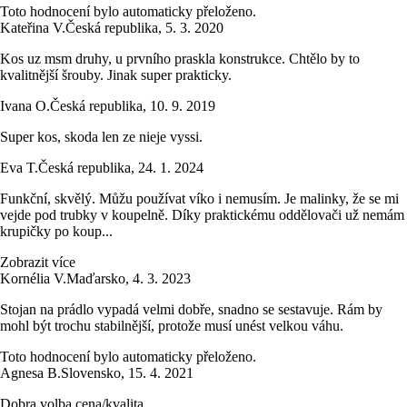
Toto hodnocení bylo automaticky přeloženo.
Kateřina V.
Česká republika
,
5. 3. 2020
Kos uz msm druhy, u prvního praskla konstrukce. Chtělo by to
kvalitnější šrouby. Jinak super prakticky.
Ivana O.
Česká republika
,
10. 9. 2019
Super kos, skoda len ze nieje vyssi.
Eva T.
Česká republika
,
24. 1. 2024
Funkční, skvělý. Můžu používat víko i nemusím. Je malinky, že se mi
vejde pod trubky v koupelně. Díky praktickému oddělovači už nemám
krupičky po koup...
Zobrazit více
Kornélia V.
Maďarsko
,
4. 3. 2023
Stojan na prádlo vypadá velmi dobře, snadno se sestavuje. Rám by
mohl být trochu stabilnější, protože musí unést velkou váhu.
Toto hodnocení bylo automaticky přeloženo.
Agnesa B.
Slovensko
,
15. 4. 2021
Dobra volba cena/kvalita