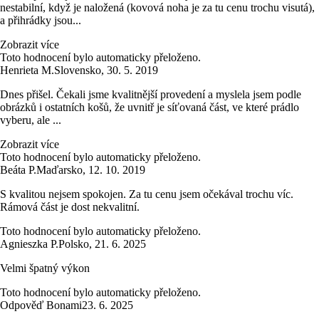
nestabilní, když je naložená (kovová noha je za tu cenu trochu visutá),
a přihrádky jsou...
Zobrazit více
Toto hodnocení bylo automaticky přeloženo.
Henrieta M.
Slovensko
,
30. 5. 2019
Dnes přišel. Čekali jsme kvalitnější provedení a myslela jsem podle
obrázků i ostatních košů, že uvnitř je síťovaná část, ve které prádlo
vyberu, ale ...
Zobrazit více
Toto hodnocení bylo automaticky přeloženo.
Beáta P.
Maďarsko
,
12. 10. 2019
S kvalitou nejsem spokojen. Za tu cenu jsem očekával trochu víc.
Rámová část je dost nekvalitní.
Toto hodnocení bylo automaticky přeloženo.
Agnieszka P.
Polsko
,
21. 6. 2025
Velmi špatný výkon
Toto hodnocení bylo automaticky přeloženo.
Odpověď Bonami
23. 6. 2025