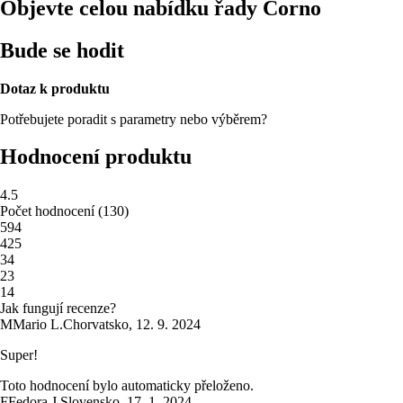
Objevte celou nabídku řady Corno
Bude se hodit
Dotaz k produktu
Potřebujete poradit s parametry nebo výběrem?
Hodnocení produktu
4.5
Počet hodnocení
(
130
)
5
94
4
25
3
4
2
3
1
4
Jak fungují recenze?
M
Mario L.
Chorvatsko
,
12. 9. 2024
Super!
Toto hodnocení bylo automaticky přeloženo.
F
Fedora J.
Slovensko
,
17. 1. 2024