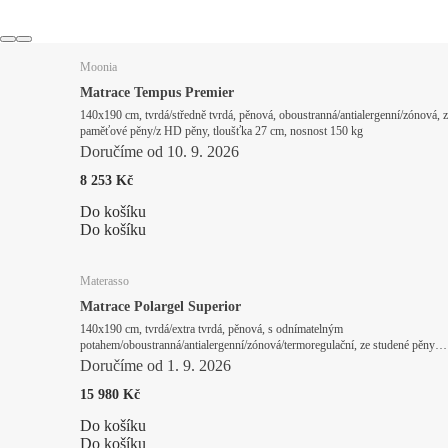
Moonia
Matrace Tempus Premier
140x190 cm, tvrdá/středně tvrdá, pěnová, oboustranná/antialergenní/zónová, z
paměťové pěny/z HD pěny, tloušťka 27 cm, nosnost 150 kg
Doručíme od 10. 9. 2026
8 253 Kč
Do košíku
Do košíku
Materasso
Matrace Polargel Superior
140x190 cm, tvrdá/extra tvrdá, pěnová, s odnímatelným
potahem/oboustranná/antialergenní/zónová/termoregulační, ze studené pěny,
tloušťka 20 cm, nosnost 190 kg
Doručíme od 1. 9. 2026
15 980 Kč
Do košíku
Do košíku