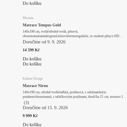
Do košíku
Moonia
Matrace Tempus Gold
140x190 cm, tvrdá/středně tvrdá, pěnová,
oboustranná/antialergenní/zónová/termoregulační, ze studené pěny/z HD
pěny, tloušťka 30 cm, nosnost 250 kg
Doručíme od 9. 9. 2026
14 599 Kč
Do košíku
Do košíku
Kalune Design
Matrace Niron
140x190 cm, středně tvrdá/měkká, pružinová, s odnímatelným
potahem/oboustranná, s taštičkovými pružinami, tloušťka 21 cm, nosnost 180
kg
(
3
)
Doručíme od 15. 9. 2026
9 999 Kč
Do košíku