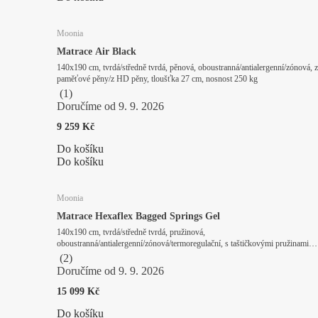
Moonia
Matrace Air Black
140x190 cm, tvrdá/středně tvrdá, pěnová, oboustranná/antialergenní/zónová, z
paměťové pěny/z HD pěny, tloušťka 27 cm, nosnost 250 kg
(
1
)
Doručíme od 9. 9. 2026
9 259 Kč
Do košíku
Do košíku
Moonia
Matrace Hexaflex Bagged Springs Gel
140x190 cm, tvrdá/středně tvrdá, pružinová,
oboustranná/antialergenní/zónová/termoregulační, s taštičkovými pružinami/z
gelové pěny, tloušťka 28 cm, nosnost 250 kg
(
2
)
Doručíme od 9. 9. 2026
15 099 Kč
Do košíku