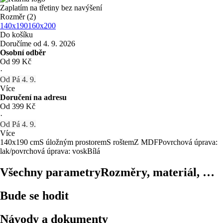
Zaplatím na třetiny bez navýšení
Rozměr (2)
140x190
160x200
Do košíku
Doručíme od 4. 9. 2026
Osobní odběr
Od 99 Kč
·
Od Pá 4. 9.
Více
Doručení na adresu
Od 399 Kč
·
Od Pá 4. 9.
Více
140x190 cm
S úložným prostorem
S roštem
Z MDF
Povrchová úprava:
lak/povrchová úprava: vosk
Bílá
Všechny parametry
Rozměry, materiál, …
Bude se hodit
Návody a dokumenty