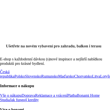
Zahrada ve slevě
Ušetřete na novém vybavení pro zahradu, balkon i terasu
E-shop s každodenní dávkou (s)nové inspirace a nejširší nabídkou
produktů pro krásné bydlení.
Česká
republika
Polsko
Slovensko
Rumunsko
Maďarsko
Chorvatsko
Litva
Lotyš
Informace o nákupu
Vše o nákupu
Doprava
Reklamace a vrácení
Platba
Bonami Home
Studia
Jak fungují kredity
Více o bonami