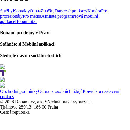
Služby
Kontakty
O nás
Značky
Dárkové poukazy
Kariéra
Pro
profesionály
Pro média
Affiliate program
Nová mobilní
aplikace
BonamiStar
Bonami prodejny v Praze
Stáhněte si Mobilní aplikaci
Sledujte nás na sociálních sítích
Obchodní podmínky
Ochrana osobních údajů
Pravidla a nastavení
cookies
© 2026 Bonami.cz, a.s. Všechna práva vyhrazena.
Thámova 289/13, 186 00 Praha
Česká republika