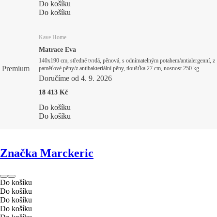
Do košíku
Do košíku
Kave Home
Matrace Eva
140x190 cm, středně tvrdá, pěnová, s odnímatelným potahem/antialergenní, z
Premium
paměťové pěny/z antibakteriální pěny, tloušťka 27 cm, nosnost 250 kg
Doručíme od 4. 9. 2026
18 413 Kč
Do košíku
Do košíku
Značka Marckeric
Do košíku
Do košíku
Do košíku
Do košíku