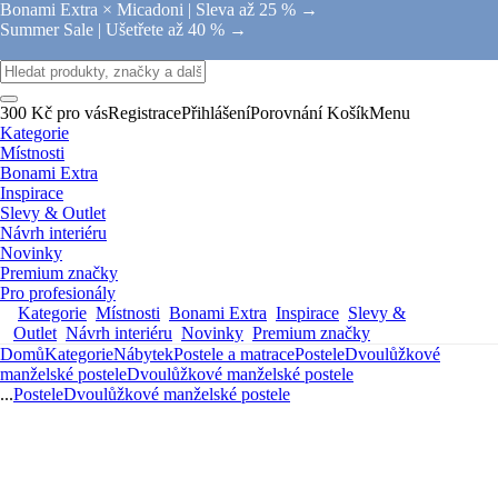
Bonami Extra × Micadoni |
Sleva až 25 % →
Summer Sale |
Ušetřete až 40 % →
300 Kč pro vás
Registrace
Přihlášení
Porovnání
Košík
Menu
Kategorie
Místnosti
Bonami Extra
Inspirace
Slevy & Outlet
Návrh interiéru
Novinky
Premium značky
Pro profesionály
Kategorie
Místnosti
Bonami Extra
Inspirace
Slevy &
Outlet
Návrh interiéru
Novinky
Premium značky
Domů
Kategorie
Nábytek
Postele a matrace
Postele
Dvoulůžkové
manželské postele
Dvoulůžkové manželské postele
...
Postele
Dvoulůžkové manželské postele