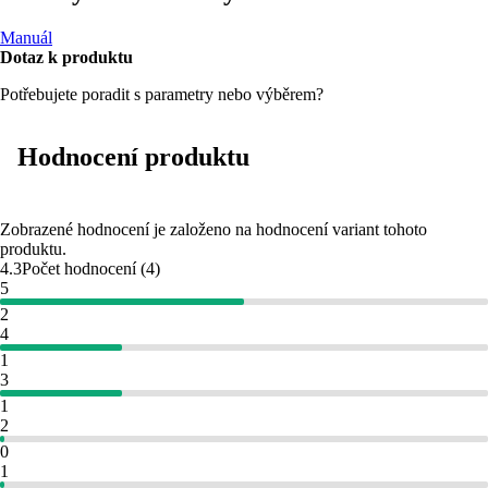
Manuál
Dotaz k produktu
Potřebujete poradit s parametry nebo výběrem?
Hodnocení produktu
Zobrazené hodnocení je založeno na hodnocení variant tohoto
produktu.
4.3
Počet hodnocení
(
4
)
5
2
4
1
3
1
2
0
1