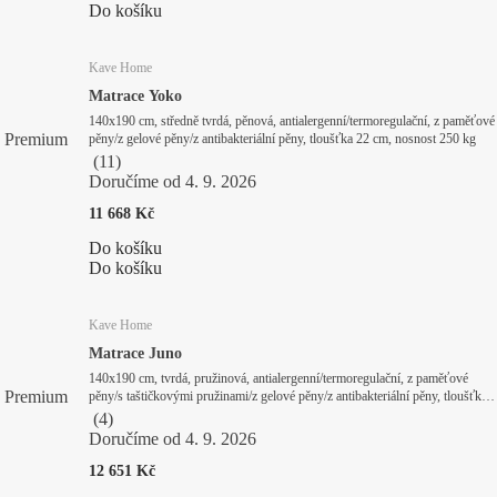
Do košíku
Kave Home
Matrace Yoko
140x190 cm, středně tvrdá, pěnová, antialergenní/termoregulační, z paměťové
Premium
pěny/z gelové pěny/z antibakteriální pěny, tloušťka 22 cm, nosnost 250 kg
(
11
)
Doručíme od 4. 9. 2026
11 668 Kč
Do košíku
Do košíku
Kave Home
Matrace Juno
140x190 cm, tvrdá, pružinová, antialergenní/termoregulační, z paměťové
Premium
pěny/s taštičkovými pružinami/z gelové pěny/z antibakteriální pěny, tloušťka
26 cm, nosnost 250 kg
(
4
)
Doručíme od 4. 9. 2026
12 651 Kč