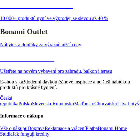
Summer Sale až -40 %
10 000+ produktů nyní ve výprodeji se slevou až 40 %
Bonami Outlet
Nábytek a doplňky za výrazně nižší ceny
Zahrada ve slevě
Ušetřete na novém vybavení pro zahradu, balkon i terasu
E-shop s každodenní dávkou (s)nové inspirace a nejširší nabídkou
produktů pro krásné bydlení.
Česká
republika
Polsko
Slovensko
Rumunsko
Maďarsko
Chorvatsko
Litva
Lotyš
Informace o nákupu
Vše o nákupu
Doprava
Reklamace a vrácení
Platba
Bonami Home
Studia
Jak fungují kredity