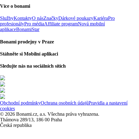
Více o bonami
Služby
Kontakty
O nás
Značky
Dárkové poukazy
Kariéra
Pro
profesionály
Pro média
Affiliate program
Nová mobilní
aplikace
BonamiStar
Bonami prodejny v Praze
Stáhněte si Mobilní aplikaci
Sledujte nás na sociálních sítích
Obchodní podmínky
Ochrana osobních údajů
Pravidla a nastavení
cookies
© 2026 Bonami.cz, a.s. Všechna práva vyhrazena.
Thámova 289/13, 186 00 Praha
Česká republika