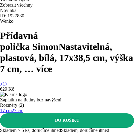
Zobrazit všechny
Novinka
ID: 1927830
Wenko
Přídavná
polička Simon
Nastavitelná,
plastová, bílá, 17x38,5 cm, výška
7 cm
, …
více
(
1
)
629 Kč
Zaplatím na třetiny bez navýšení
Rozměry (2)
17 cm
27 cm
DO KOŠÍKU
Skladem > 5 ks, doručíme ihned
Skladem, doručíme ihned