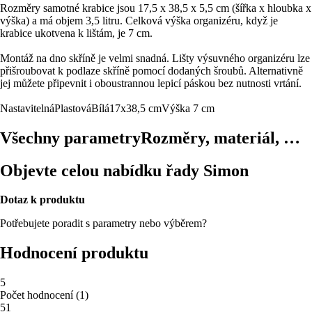
Rozměry samotné krabice jsou 17,5 x 38,5 x 5,5 cm (šířka x hloubka x
výška) a má objem 3,5 litru. Celková výška organizéru, když je
krabice ukotvena k lištám, je 7 cm.
Montáž na dno skříně je velmi snadná. Lišty výsuvného organizéru lze
přišroubovat k podlaze skříně pomocí dodaných šroubů. Alternativně
jej můžete připevnit i oboustrannou lepicí páskou bez nutnosti vrtání.
Nastavitelná
Plastová
Bílá
17x38,5 cm
Výška 7 cm
Všechny parametry
Rozměry, materiál, …
Objevte celou nabídku řady Simon
Dotaz k produktu
Potřebujete poradit s parametry nebo výběrem?
Hodnocení produktu
5
Počet hodnocení
(
1
)
5
1