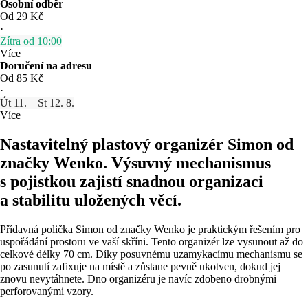
Osobní odběr
Od 29 Kč
·
Zítra od 10:00
Více
Doručení na adresu
Od 85 Kč
·
Út 11. – St 12. 8.
Více
Nastavitelný plastový organizér Simon od
značky Wenko. Výsuvný mechanismus
s pojistkou zajistí snadnou organizaci
a stabilitu uložených věcí.
Přídavná polička Simon od značky Wenko je praktickým řešením pro
uspořádání prostoru ve vaší skříni. Tento organizér lze vysunout až do
celkové délky 70 cm. Díky posuvnému uzamykacímu mechanismu se
po zasunutí zafixuje na místě a zůstane pevně ukotven, dokud jej
znovu nevytáhnete. Dno organizéru je navíc zdobeno drobnými
perforovanými vzory.