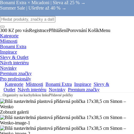
Bonami Extra × Micadoni |
Sleva až 25 % →
Summer Sale |
Ušetřete až 40 % →
300 Kč pro vás
Registrace
Přihlášení
Porovnání
Košík
Menu
Kategorie
Místnosti
Bonami Extra
Inspirace
Slevy & Outlet
Návrh interiéru
Novinky
Premium značky
Pro profesionály
Kategorie
Místnosti
Bonami Extra
Inspirace
Slevy &
Outlet
Návrh interiéru
Novinky
Premium značky
...
Organizéry na kuchyňskou linku
Přídavné poličky
Zobrazit galerii