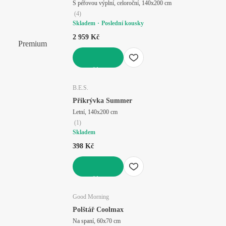
S péřovou výplní, celoroční, 140x200 cm
(
4
)
Skladem
Poslední kousky
2 959 Kč
Premium
DO KOŠÍKU
B.E.S.
Přikrývka Summer
Letní, 140x200 cm
(
1
)
Skladem
398 Kč
DO KOŠÍKU
Good Morning
Polštář Coolmax
Na spaní, 60x70 cm