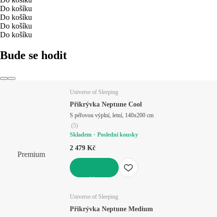
Do košíku
Do košíku
Do košíku
Do košíku
Bude se hodit
Universe of Sleeping
Přikrývka Neptune Cool
S péřovou výplní, letní, 140x200 cm
(
5
)
Skladem
Poslední kousky
2 479 Kč
Premium
DO KOŠÍKU
Universe of Sleeping
Přikrývka Neptune Medium