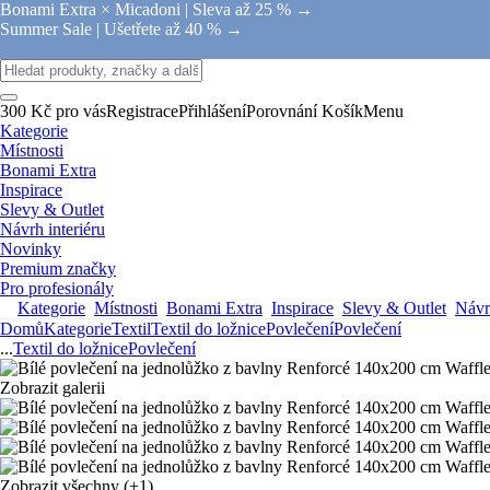
Bonami Extra × Micadoni |
Sleva až 25 % →
Summer Sale |
Ušetřete až 40 % →
300 Kč pro vás
Registrace
Přihlášení
Porovnání
Košík
Menu
Kategorie
Místnosti
Bonami Extra
Inspirace
Slevy & Outlet
Návrh interiéru
Novinky
Premium značky
Pro profesionály
Kategorie
Místnosti
Bonami Extra
Inspirace
Slevy & Outlet
Návrh
Domů
Kategorie
Textil
Textil do ložnice
Povlečení
Povlečení
...
Textil do ložnice
Povlečení
Zobrazit galerii
Zobrazit všechny
(+1)