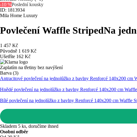
-10 %
Poslední kousky
ID: 1813934
Mila Home Luxury
Povlečení Waffle Striped
Na jedn
1 457 Kč
Původně
1 619 Kč
Ušetříte 162 Kč
Zaplatím na třetiny bez navýšení
Barva (3)
Antracitové povlečení na jednolůžko z bavlny Renforcé 140x200 cm 
Hnědé povlečení na jednolůžko z bavlny Renforcé 140x200 cm Waffl
Bílé povlečení na jednolůžko z bavlny Renforcé 140x200 cm Waffle 
Skladem 5 ks, doručíme ihned
Osobní odběr