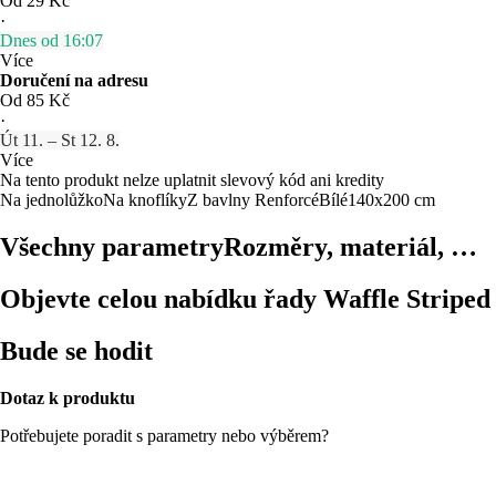
Od 29 Kč
·
Dnes od 16:07
Více
Doručení na adresu
Od 85 Kč
·
Út 11. – St 12. 8.
Více
Na tento produkt nelze uplatnit slevový kód ani kredity
Na jednolůžko
Na knoflíky
Z bavlny Renforcé
Bílé
140x200 cm
Všechny parametry
Rozměry, materiál, …
Objevte celou nabídku řady Waffle Striped
Bude se hodit
Dotaz k produktu
Potřebujete poradit s parametry nebo výběrem?