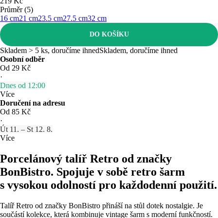
219 Kč
Průměr (5)
16 cm
21 cm
23.5 cm
27.5 cm
32 cm
DO KOŠÍKU
Skladem > 5 ks, doručíme ihned
Skladem, doručíme ihned
Osobní odběr
Od 29 Kč
·
Dnes od 12:00
Více
Doručení na adresu
Od 85 Kč
·
Út 11. – St 12. 8.
Více
Porcelánový talíř Retro od značky
BonBistro. Spojuje v sobě retro šarm
s vysokou odolností pro každodenní použití.
Talíř Retro od značky BonBistro přináší na stůl dotek nostalgie. Je
součástí kolekce, která kombinuje vintage šarm s moderní funkčností.