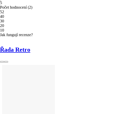
5
Počet hodnocení
(
2
)
5
2
4
0
3
0
2
0
1
0
Jak fungují recenze?
Řada Retro