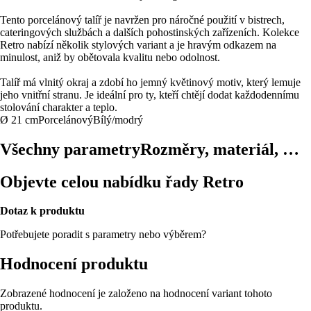
Tento porcelánový talíř je navržen pro náročné použití v bistrech,
cateringových službách a dalších pohostinských zařízeních. Kolekce
Retro nabízí několik stylových variant a je hravým odkazem na
minulost, aniž by obětovala kvalitu nebo odolnost.
Talíř má vlnitý okraj a zdobí ho jemný květinový motiv, který lemuje
jeho vnitřní stranu. Je ideální pro ty, kteří chtějí dodat každodennímu
stolování charakter a teplo.
Ø 21 cm
Porcelánový
Bílý/modrý
Všechny parametry
Rozměry, materiál, …
Objevte celou nabídku řady Retro
Dotaz k produktu
Potřebujete poradit s parametry nebo výběrem?
Hodnocení produktu
Zobrazené hodnocení je založeno na hodnocení variant tohoto
produktu.