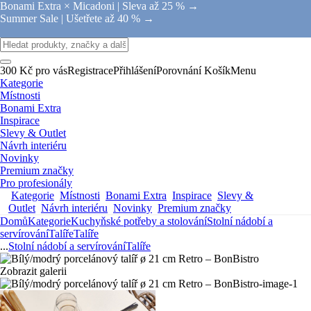
Bonami Extra × Micadoni |
Sleva až 25 % →
Summer Sale |
Ušetřete až 40 % →
300 Kč pro vás
Registrace
Přihlášení
Porovnání
Košík
Menu
Kategorie
Místnosti
Bonami Extra
Inspirace
Slevy & Outlet
Návrh interiéru
Novinky
Premium značky
Pro profesionály
Kategorie
Místnosti
Bonami Extra
Inspirace
Slevy &
Outlet
Návrh interiéru
Novinky
Premium značky
Domů
Kategorie
Kuchyňské potřeby a stolování
Stolní nádobí a
servírování
Talíře
Talíře
...
Stolní nádobí a servírování
Talíře
Zobrazit galerii