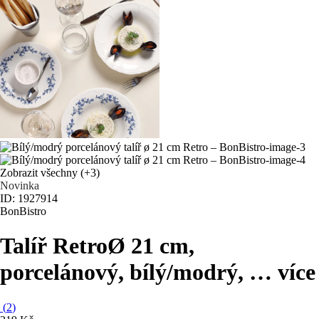
Zobrazit všechny
(+3)
Novinka
ID: 1927914
BonBistro
Talíř Retro
Ø 21 cm,
porcelánový, bílý/modrý
, …
více
(
2
)