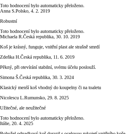
Toto hodnocení bylo automaticky přeloženo.
Anna S.
Polsko
,
4. 2. 2019
Robustní
Toto hodnocení bylo automaticky přeloženo.
Michaela R.
Česká republika
,
30. 10. 2019
Koš je krásný, funguje, vnitřní plast ale strašně smrdí
Zdeňka H.
Česká republika
,
11. 6. 2019
Pěkný, při otevírání stabilní, svému účelu poslouží.
Simona Š.
Česká republika
,
30. 3. 2024
Klasický menší koš vhodný do koupelny či na toaletu
Nicolescu L.
Rumunsko
,
29. 8. 2025
Užitečné, ale neužitečné
Toto hodnocení bylo automaticky přeloženo.
Itálie
,
20. 4. 2025
Bohužel odpadkový koš dorazil s ocelovou rukojetí vnitřního koše,