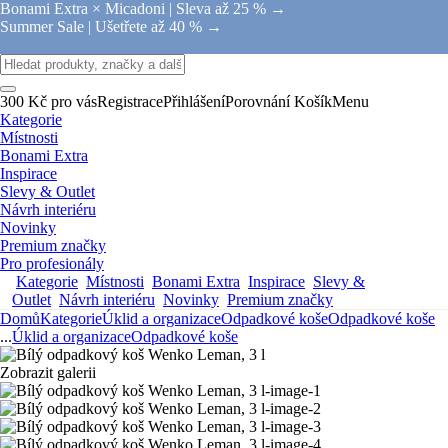
Bonami Extra × Micadoni |
Sleva až 25 % →
Summer Sale |
Ušetřete až 40 % →
300 Kč pro vás
Registrace
Přihlášení
Porovnání
Košík
Menu
Kategorie
Místnosti
Bonami Extra
Inspirace
Slevy & Outlet
Návrh interiéru
Novinky
Premium značky
Pro profesionály
Kategorie
Místnosti
Bonami Extra
Inspirace
Slevy &
Outlet
Návrh interiéru
Novinky
Premium značky
Domů
Kategorie
Úklid a organizace
Odpadkové koše
Odpadkové koše
...
Úklid a organizace
Odpadkové koše
Zobrazit galerii