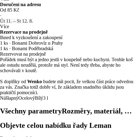
Doručení na adresu
Od 85 Kč
·
Út 11. – St 12. 8.
Více
Rezervace na prodejně
Ihned k vyzkoušení a zakoupení
1 ks
·
Bonami Dobrovíz u Prahy
1 ks
·
Bonami Poděbradská
Rezervovat na prodejně
Pořádek musí být a jedno jestli v koupelně nebo kuchyni. Tenhle koš
ale ostudu neudělá, protože má styl. Není tedy třeba, abyste ho
schovávali v koutě.
S doplňky od
Wenko
budete mít pocit, že velkou část práce odvedou
za vás. Značka totiž dobře ví, že základem snadného úklidu jsou
praktičtí pomocníci.
Nášlapný
Ocelový
Bílý
3 l
Všechny parametry
Rozměry, materiál, …
Objevte celou nabídku řady Leman