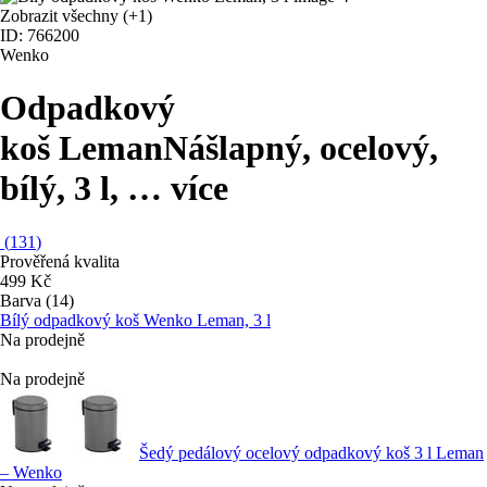
Zobrazit všechny
(+1)
ID: 766200
Wenko
Odpadkový
koš Leman
Nášlapný, ocelový,
bílý, 3 l
, …
více
(
131
)
Prověřená kvalita
499 Kč
Barva (14)
Bílý odpadkový koš Wenko Leman, 3 l
Na prodejně
Na prodejně
Šedý pedálový ocelový odpadkový koš 3 l Leman
– Wenko