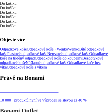
Do košíku
Do košíku
Do košíku
Do košíku
Do košíku
Do košíku
Objevte více
Odpadkové koše
Odpadkové koše · Wenko
Wenko
Bílé odpadkové
koše
Plastové odpadkové koše
Nerezové odpadkové koše
Odpadkové
koše na tříděný odpad
Odpadkové koše do koupelny
Bezdotykové
odpadkové koše
Nášlapné odpadkové koše
Odpadkové koše bez
víka
Odpadkové koše s víkem
Právě na Bonami
Summer Sale až -40 %
10 000+ produktů nyní ve výprodeji se slevou až 40 %
Bonami Outlet