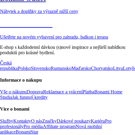
Nábytek a doplňky za výrazně nižší ceny
Zahrada ve slevě
Ušetřete na novém vybavení pro zahradu, balkon i terasu
E-shop s každodenní dávkou (s)nové inspirace a nejširší nabídkou
produktů pro krásné bydlení.
Česká
republika
Polsko
Slovensko
Rumunsko
Maďarsko
Chorvatsko
Litva
Lotyš
Informace o nákupu
Vše o nákupu
Doprava
Reklamace a vrácení
Platba
Bonami Home
Studia
Jak fungují kredity
Více o bonami
Služby
Kontakty
O nás
Značky
Dárkové poukazy
Kariéra
Pro
profesionály
Pro média
Affiliate program
Nová mobilní
aplikace
BonamiStar