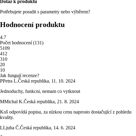
Dotaz k produktu
Potřebujete poradit s parametry nebo výběrem?
Hodnocení produktu
4.7
Počet hodnocení
(
131
)
5
109
4
12
3
10
2
0
1
0
Jak fungují recenze?
P
Petra L.
Česká republika
,
11. 10. 2024
Jednoduchy, funkcni, nemam co vytknout
M
Michal K.
Česká republika
,
21. 8. 2024
Koš odpovídá popisu, za nízkou cenu naprosto dostačující z pohledu
kvality.
L
Ljuba Č.
Česká republika
,
14. 6. 2024