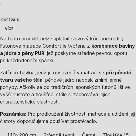
·
Od Pá 28. 8.
VÍCE
Na tento produkt nelze uplatnit slevový kód ani kredity
Futonová matrace Comfort je tvořena z
kombinace bavlny
a jádra z pěny PUR
, jež poskytne středně pevnou oporu
při každodenním spánku.
Zatímco bavlna, jenž je obsažená v matraci se
přizpůsobí
tvaru vašeho těla
, pěnové jádro naopak zmírní jemné
pohyby. Ačkoliv se od tradičních japonských futonů liší ve
vyšší hustotě a tloušťce, stále si zachovává jejich
charakteristické vlastnosti.
Poznámka:
Pro prodloužení životnosti matrace a udržení její
čistoty doporučujeme používat prostěradlo.
140x200 cm
Středně tvrdá
Černá
Tloušťka 15