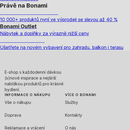
Právě na Bonami
Summer Sale až -40 %
10 000+ produktů nyní ve výprodeji se slevou až 40 %
Bonami Outlet
Nábytek a doplňky za výrazně nižší ceny
Zahrada ve slevě
Ušetřete na novém vybavení pro zahradu, balkon i terasu
E-shop s každodenní dávkou
(s)nové inspirace a nejširší
nabídkou produktů pro krásné
bydlení.
INFORMACE O NÁKUPU
VÍCE O BONAMI
Vše o nákupu
Služby
Doprava
Kontakty
Reklamace a vrácení
O nás