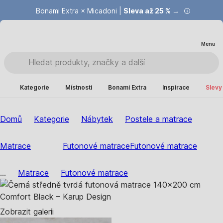
Bonami Extra × Micadoni |
Summer Sale |
Ušetřete až 40 % →
Sleva až 25 % →
Menu
Kategorie
Místnosti
Bonami Extra
Inspirace
Slevy
Domů
Kategorie
Nábytek
Postele a matrace
Matrace
Futonové matrace
Futonové matrace
...
Matrace
Futonové matrace
Zobrazit galerii