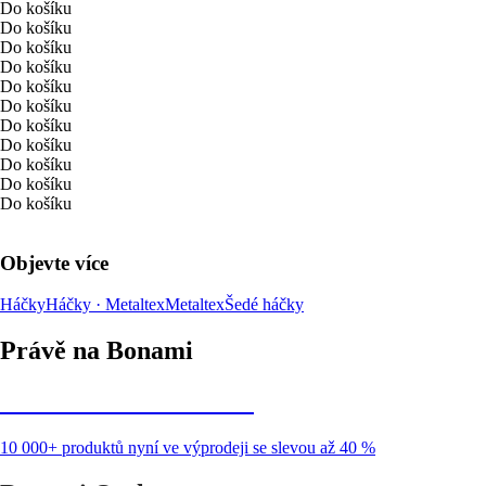
Do košíku
Do košíku
Do košíku
Do košíku
Do košíku
Do košíku
Do košíku
Do košíku
Do košíku
Do košíku
Do košíku
Objevte více
Háčky
Háčky · Metaltex
Metaltex
Šedé háčky
Právě na Bonami
Summer Sale až -40 %
10 000+ produktů nyní ve výprodeji se slevou až 40 %