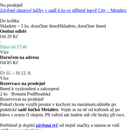
Na prodejně
Závěsné plastové háčky v sadě 6 ks ve stříbrné barvě City – Metaltex
Do košíku
Skladem > 5 ks, doručíme ihned
Skladem, doručíme ihned
Osobní odběr
Od 29 Kč
·
Dnes od 17:40
Více
Doručení na adresu
Od 85 Kč
·
Út 11. – St 12. 8.
Více
Rezervace na prodejně
Ihned k vyzkoušení a zakoupení
2 ks
·
Bonami Poděbradská
Rezervovat na prodejně
Pokud chcete využít prostor v kuchyni na maximum,sáhněte po
praktické
sadě háčků Metaltex
. Vejde se na ně od kořenek až po
lahve s octem či olejem. Při vaření tak budete mít vše hezky při ruce.
Perfektně je doplní
závěsná tyč
od stejné značky a stanou se vaší