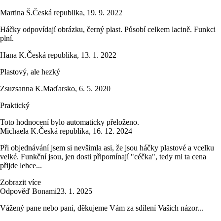
Martina Š.
Česká republika
,
19. 9. 2022
Háčky odpovídají obrázku, černý plast. Působí celkem lacině. Funkci
plní.
Hana K.
Česká republika
,
13. 1. 2022
Plastový, ale hezký
Zsuzsanna K.
Maďarsko
,
6. 5. 2020
Praktický
Toto hodnocení bylo automaticky přeloženo.
Michaela K.
Česká republika
,
16. 12. 2024
Při objednávání jsem si nevšimla asi, že jsou háčky plastové a vcelku
velké. Funkční jsou, jen dosti připomínají "céčka", tedy mi ta cena
přijde lehce...
Zobrazit více
Odpověď Bonami
23. 1. 2025
Vážený pane nebo paní, děkujeme Vám za sdílení Vašich názor...