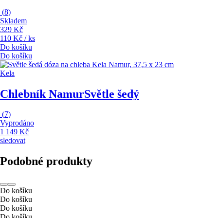
(
8
)
Skladem
329 Kč
110 Kč / ks
Do košíku
Do košíku
Kela
Chlebník Namur
Světle šedý
(
7
)
Vyprodáno
1 149 Kč
sledovat
Podobné produkty
Do košíku
Do košíku
Do košíku
Do košíku