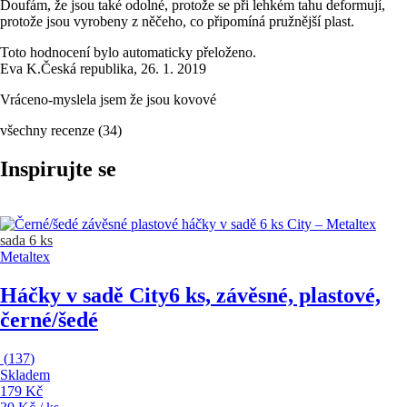
Doufám, že jsou také odolné, protože se při lehkém tahu deformují,
protože jsou vyrobeny z něčeho, co připomíná pružnější plast.
Toto hodnocení bylo automaticky přeloženo.
Eva K.
Česká republika
,
26. 1. 2019
Vráceno-myslela jsem že jsou kovové
všechny recenze
(
34
)
Inspirujte se
sada 6 ks
Metaltex
Háčky v sadě City
6 ks, závěsné, plastové,
černé/šedé
(
137
)
Skladem
179 Kč