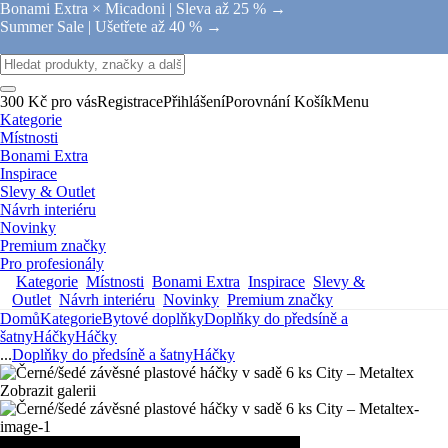
Bonami Extra × Micadoni |
Sleva až 25 % →
Summer Sale |
Ušetřete až 40 % →
300 Kč pro vás
Registrace
Přihlášení
Porovnání
Košík
Menu
Kategorie
Místnosti
Bonami Extra
Inspirace
Slevy & Outlet
Návrh interiéru
Novinky
Premium značky
Pro profesionály
Kategorie
Místnosti
Bonami Extra
Inspirace
Slevy &
Outlet
Návrh interiéru
Novinky
Premium značky
Domů
Kategorie
Bytové doplňky
Doplňky do předsíně a
šatny
Háčky
Háčky
...
Doplňky do předsíně a šatny
Háčky
Zobrazit galerii