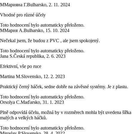
М
Марияна Г.
Bulharsko
,
2. 11. 2024
Vhodné pro různé účely
Toto hodnocení bylo automaticky přeloženo.
М
Мария А.
Bulharsko
,
15. 10. 2024
Nečekal jsem, že budou z PVC , ale jsem spokojený.
Toto hodnocení bylo automaticky přeloženo.
Jana S.
Česká republika
,
2. 6. 2023
Efektivní, vše po ruce
Martina M.
Slovensko
,
12. 2. 2023
Praktický černý háček, sedne dobře na závěsné systémy. Je z plastu.
Toto hodnocení bylo automaticky přeloženo.
Orsolya C.
Maďarsko
,
31. 1. 2023
Plně odpovídá účelu, možná by v rozměrech mohla být uvedena šířka
malých a velkých háčků.
Toto hodnocení bylo automaticky přeloženo.
Miroslav P.
Slovensko
,
28. 4. 2022