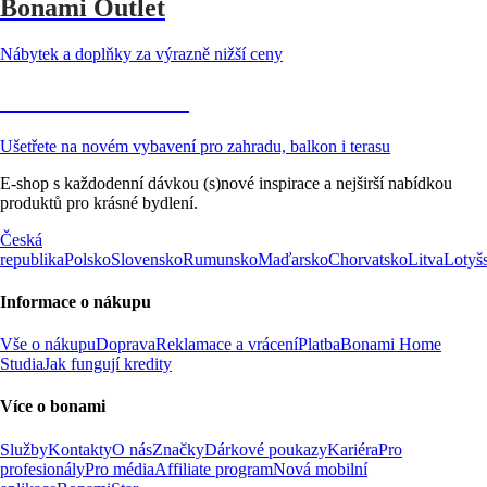
Bonami Outlet
Nábytek a doplňky za výrazně nižší ceny
Zahrada ve slevě
Ušetřete na novém vybavení pro zahradu, balkon i terasu
E-shop s každodenní dávkou (s)nové inspirace a nejširší nabídkou
produktů pro krásné bydlení.
Česká
republika
Polsko
Slovensko
Rumunsko
Maďarsko
Chorvatsko
Litva
Lotyš
Informace o nákupu
Vše o nákupu
Doprava
Reklamace a vrácení
Platba
Bonami Home
Studia
Jak fungují kredity
Více o bonami
Služby
Kontakty
O nás
Značky
Dárkové poukazy
Kariéra
Pro
profesionály
Pro média
Affiliate program
Nová mobilní