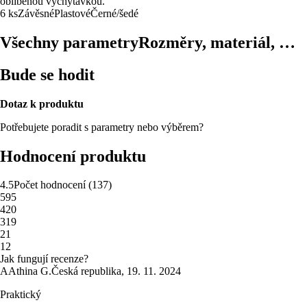
oblíbenou vychytávkou.
6 ks
Závěsné
Plastové
Černé/šedé
Všechny parametry
Rozměry, materiál, …
Bude se hodit
Dotaz k produktu
Potřebujete poradit s parametry nebo výběrem?
Hodnocení produktu
4.5
Počet hodnocení
(
137
)
5
95
4
20
3
19
2
1
1
2
Jak fungují recenze?
A
Athina G.
Česká republika
,
19. 11. 2024
Praktický