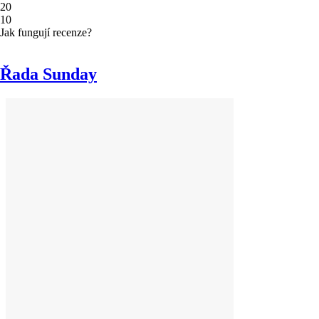
2
0
1
0
Jak fungují recenze?
Řada Sunday