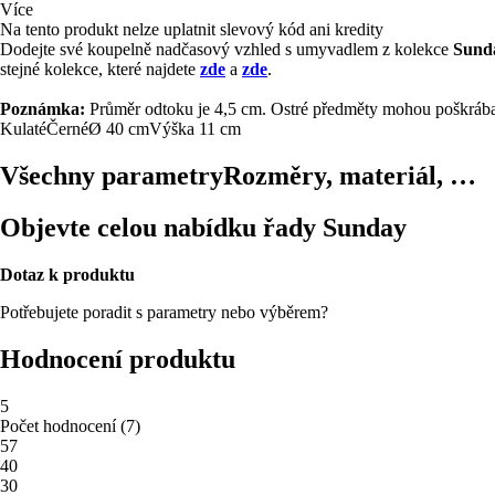
Více
Na tento produkt nelze uplatnit slevový kód ani kredity
Dodejte své koupelně nadčasový vzhled s umyvadlem z kolekce
Sund
stejné kolekce, které najdete
zde
a
zde
.
Poznámka:
Průměr odtoku je 4,5 cm. Ostré předměty mohou poškráb
Kulaté
Černé
Ø 40 cm
Výška 11 cm
Všechny parametry
Rozměry, materiál, …
Objevte celou nabídku řady Sunday
Dotaz k produktu
Potřebujete poradit s parametry nebo výběrem?
Hodnocení produktu
5
Počet hodnocení
(
7
)
5
7
4
0
3
0