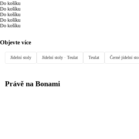
Do košíku
Do košíku
Do košíku
Do košíku
Do košíku
Objevte více
Jídelní stoly
Jídelní stoly · Teulat
Teulat
Černé jídelní sto
Právě na Bonami
Summer Sale
až -40 %