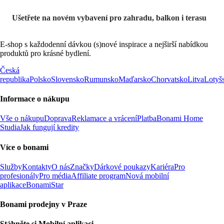
Ušetřete na novém vybavení pro zahradu, balkon i terasu
E-shop s každodenní dávkou (s)nové inspirace a nejširší nabídkou
produktů pro krásné bydlení.
Česká
republika
Polsko
Slovensko
Rumunsko
Maďarsko
Chorvatsko
Litva
Lotyš
Informace o nákupu
Vše o nákupu
Doprava
Reklamace a vrácení
Platba
Bonami Home
Studia
Jak fungují kredity
Více o bonami
Služby
Kontakty
O nás
Značky
Dárkové poukazy
Kariéra
Pro
profesionály
Pro média
Affiliate program
Nová mobilní
aplikace
BonamiStar
Bonami prodejny v Praze
Stáhněte si Mobilní aplikaci