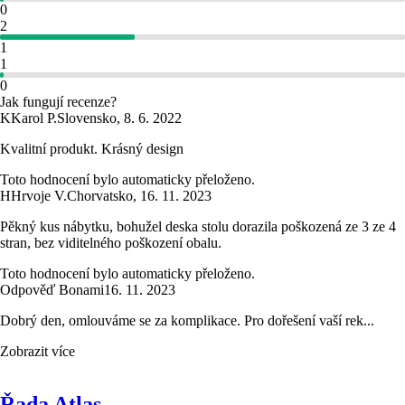
0
2
1
1
0
Jak fungují recenze?
K
Karol P.
Slovensko
,
8. 6. 2022
Kvalitní produkt. Krásný design
Toto hodnocení bylo automaticky přeloženo.
H
Hrvoje V.
Chorvatsko
,
16. 11. 2023
Pěkný kus nábytku, bohužel deska stolu dorazila poškozená ze 3 ze 4
stran, bez viditelného poškození obalu.
Toto hodnocení bylo automaticky přeloženo.
Odpověď Bonami
16. 11. 2023
Dobrý den, omlouváme se za komplikace. Pro dořešení vaší rek...
Zobrazit více
Řada Atlas