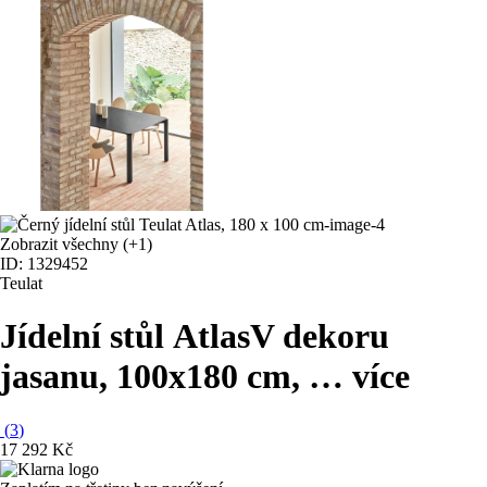
Zobrazit všechny
(+1)
ID: 1329452
Teulat
Jídelní stůl Atlas
V dekoru
jasanu, 100x180 cm
, …
více
(
3
)
17 292 Kč