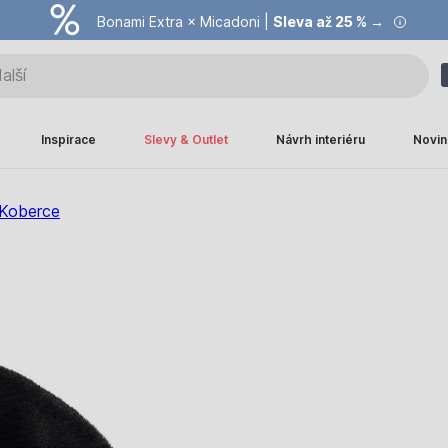
Bonami Extra × Micadoni |
Summer Sale |
Ušetřete až 40 % →
Sleva až 25 % →
Inspirace
Slevy & Outlet
Návrh interiéru
Novin
Koberce