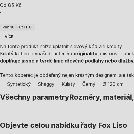
Od 85 Kč
·
Pon 10. – Út 11. 8.
VÍCE
Na tento produkt nelze uplatnit slevový kód ani kredity
Kulatý koberec vnáší do interiéru
originalitu
, místnost optic
doplňuje jasné a tvrdé linie dřevěné podlahy nebo dlažby
Tento koberec je obdařený nejen krásným designem, ale ta
Syntetický
Shaggy
Kulatý
Černý
Ø 120 cm
Všechny parametry
Rozměry, materiál
Objevte celou nabídku řady Fox Liso