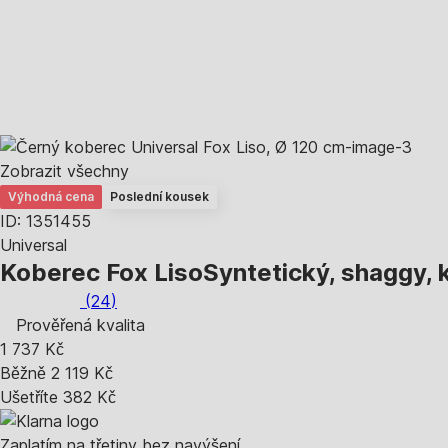
Zobrazit všechny
Výhodná cena
Poslední kousek
ID: 1351455
Universal
Koberec Fox Liso
Syntetický, shaggy, k
(
24
)
Prověřená kvalita
1 737 Kč
Běžně 2 119 Kč
Ušetříte 382 Kč
Zaplatím na třetiny bez navýšení