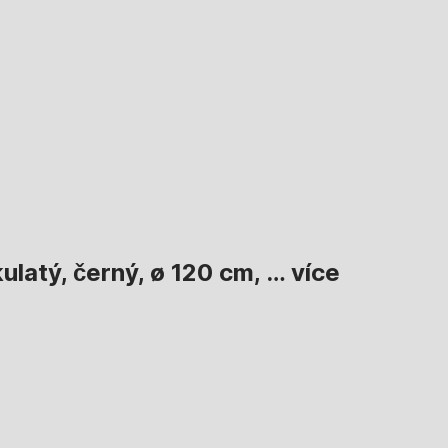
ulatý, černý, ø 120 cm
, …
více