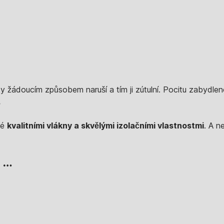
ky žádoucím způsobem naruší a tím ji zútulní. Pocitu zabydlen
.
ké
kvalitními vlákny a skvělými izolačními vlastnostmi
. A n
, …