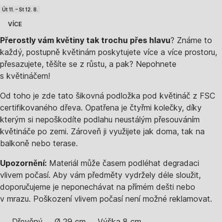
Út 11. – St 12. 8.
VÍCE
Přerostly vám květiny tak trochu přes hlavu
? Známe to
každý, postupně květinám poskytujete více a více prostoru,
přesazujete, těšíte se z růstu, a pak? Nepohnete
s květináčem!
Od toho je zde tato šikovná podložka pod květináč z FSC
certifikovaného dřeva. Opatřena je čtyřmi kolečky, díky
kterým si nepoškodíte podlahu neustálým přesouváním
květináče po zemi. Zároveň ji využijete jak doma, tak na
balkoně nebo terase.
Upozornění:
Materiál může časem podléhat degradaci
vlivem počasí. Aby vám předměty vydržely déle sloužit,
doporučujeme je neponechávat na přímém dešti nebo
v mrazu. Poškození vlivem počasí není možné reklamovat.
Dřevěný
Ø 29 cm
Výška 8 cm