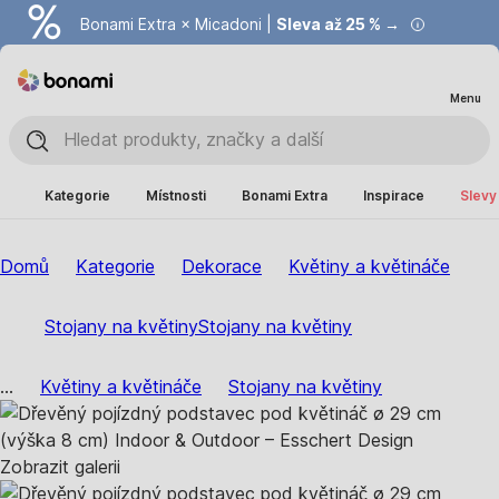
Bonami Extra × Micadoni |
Summer Sale |
Ušetřete až 40 % →
Sleva až 25 % →
Menu
Kategorie
Místnosti
Bonami Extra
Inspirace
Slevy
Domů
Kategorie
Dekorace
Květiny a květináče
Stojany na květiny
Stojany na květiny
...
Květiny a květináče
Stojany na květiny
Zobrazit galerii