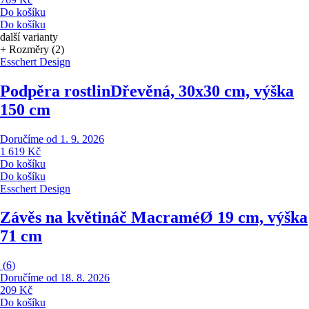
Do košíku
Do košíku
další varianty
+ Rozměry (2)
Esschert Design
Podpěra rostlin
Dřevěná, 30x30 cm, výška
150 cm
Doručíme od 1. 9. 2026
1 619 Kč
Do košíku
Do košíku
Esschert Design
Závěs na květináč Macramé
Ø 19 cm, výška
71 cm
(
6
)
Doručíme od 18. 8. 2026
209 Kč
Do košíku