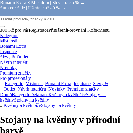
Bonami Extra × Micadoni |
Sleva až 25 % →
Summer Sale |
Ušetřete až 40 % →
300 Kč pro vás
Registrace
Přihlášení
Porovnání
Košík
Menu
Kategorie
Místnosti
Bonami Extra
Inspirace
Slevy & Outlet
Návrh interiéru
Novinky
Premium značky
Pro profesionály
Kategorie
Místnosti
Bonami Extra
Inspirace
Slevy &
Outlet
Návrh interiéru
Novinky
Premium značky
Domů
Kategorie
Dekorace
Květiny a květináče
Stojany na
květiny
Stojany na květiny
...
Květiny a květináče
Stojany na květiny
Stojany na květiny v přírodní
barvě