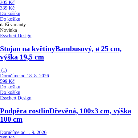
305 Kč
339 Kč
Do košíku
Do košíku
další varianty
Novinka
Esschert Design
Stojan na květiny
Bambusový, ø 25 cm,
výška 19,5 cm
(
1
)
Doručíme od 18. 8. 2026
599 Kč
Do košíku
Do košíku
Esschert Design
Podpěra rostlin
Dřevěná, 100x3 cm, výška
100 cm
Doručíme od 1. 9. 2026
769 Kč