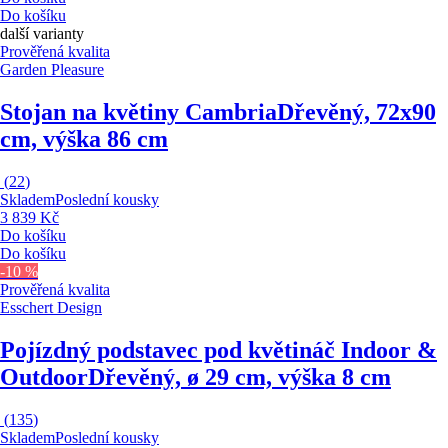
Do košíku
další varianty
Prověřená kvalita
Garden Pleasure
Stojan na květiny Cambria
Dřevěný, 72x90
cm, výška 86 cm
(
22
)
Skladem
Poslední kousky
3 839 Kč
Do košíku
Do košíku
-10 %
Prověřená kvalita
Esschert Design
Pojízdný podstavec pod květináč Indoor &
Outdoor
Dřevěný, ø 29 cm, výška 8 cm
(
135
)
Skladem
Poslední kousky