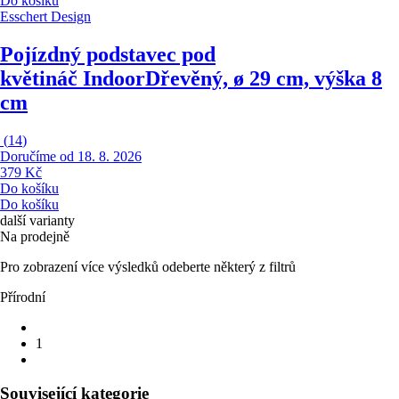
Do košíku
Esschert Design
Pojízdný podstavec pod
květináč Indoor
Dřevěný, ø 29 cm, výška 8
cm
(
14
)
Doručíme od 18. 8. 2026
379 Kč
Do košíku
Do košíku
další varianty
Na prodejně
Pro zobrazení více výsledků odeberte některý z filtrů
Přírodní
1
Související kategorie