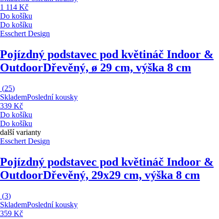
1 114 Kč
Do košíku
Do košíku
Esschert Design
Pojízdný podstavec pod květináč Indoor &
Outdoor
Dřevěný, ø 29 cm, výška 8 cm
(
25
)
Skladem
Poslední kousky
339 Kč
Do košíku
Do košíku
další varianty
Esschert Design
Pojízdný podstavec pod květináč Indoor &
Outdoor
Dřevěný, 29x29 cm, výška 8 cm
(
3
)
Skladem
Poslední kousky
359 Kč