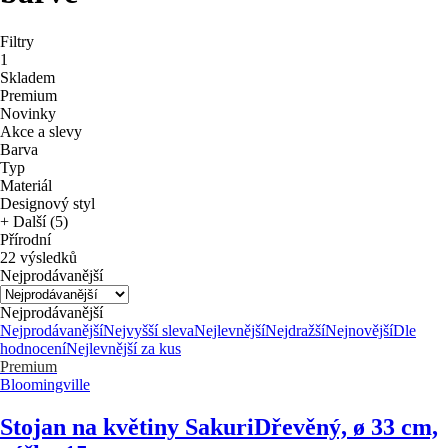
Filtry
1
Skladem
Premium
Novinky
Akce a slevy
Barva
Typ
Materiál
Designový styl
+ Další (5)
Přírodní
22 výsledků
Nejprodávanější
Nejprodávanější
Nejprodávanější
Nejvyšší sleva
Nejlevnější
Nejdražší
Nejnovější
Dle
hodnocení
Nejlevnější za kus
Premium
Bloomingville
Stojan na květiny Sakuri
Dřevěný, ø 33 cm,