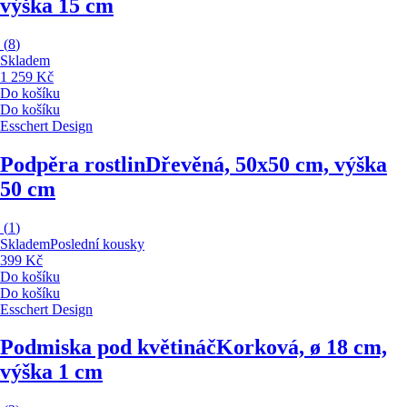
výška 15 cm
(
8
)
Skladem
1 259 Kč
Do košíku
Do košíku
Esschert Design
Podpěra rostlin
Dřevěná, 50x50 cm, výška
50 cm
(
1
)
Skladem
Poslední kousky
399 Kč
Do košíku
Do košíku
Esschert Design
Podmiska pod květináč
Korková, ø 18 cm,
výška 1 cm