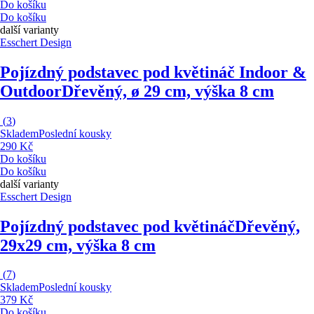
Do košíku
Do košíku
další varianty
Esschert Design
Pojízdný podstavec pod květináč Indoor &
Outdoor
Dřevěný, ø 29 cm, výška 8 cm
(
3
)
Skladem
Poslední kousky
290 Kč
Do košíku
Do košíku
další varianty
Esschert Design
Pojízdný podstavec pod květináč
Dřevěný,
29x29 cm, výška 8 cm
(
7
)
Skladem
Poslední kousky
379 Kč
Do košíku