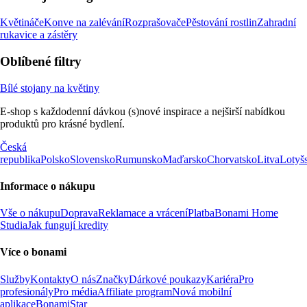
Květináče
Konve na zalévání
Rozprašovače
Pěstování rostlin
Zahradní
rukavice a zástěry
Oblíbené filtry
Bílé stojany na květiny
E-shop s každodenní dávkou (s)nové inspirace a nejširší nabídkou
produktů pro krásné bydlení.
Česká
republika
Polsko
Slovensko
Rumunsko
Maďarsko
Chorvatsko
Litva
Lotyš
Informace o nákupu
Vše o nákupu
Doprava
Reklamace a vrácení
Platba
Bonami Home
Studia
Jak fungují kredity
Více o bonami
Služby
Kontakty
O nás
Značky
Dárkové poukazy
Kariéra
Pro
profesionály
Pro média
Affiliate program
Nová mobilní
aplikace
BonamiStar