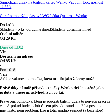
Samodržící držák na toaletní kartáč Wenko Vacuum-Loc, nosnost
až 33 kg
Černá samodržící plastová WC štětka Quadro – Wenko
Do košíku
Skladem > 5 ks, doručíme ihned
Skladem, doručíme ihned
Osobní odběr
Od 29 Kč
·
Dnes od 13:02
Více
Doručení na adresu
Od 85 Kč
·
Pon 10. 8.
Více
Ať žije vakuová pumpička, která má sílu jako železný muž!
Právě díky ní totiž přísavka značky Wenko drží na stěně jako
přibitá a unese až úctyhodných 33 kg.
Právě ona pumpička, která je součástí balení, udělá tu největší práci za
vás. A pokud budete chtít časem přísavku sundat a třeba posunout na
jiné místo, není problém. Lze ji totiž snadno sejmout (a beze stop)