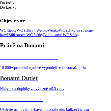
Do košíku
Do košíku
Objevte více
WC štětky
WC štětky · Wenko
Wenko
WC štětky ve stříbrné
barvě
Silikonové WC štětky
Bambusové WC štětky
Právě na Bonami
Summer Sale až -40 %
10 000+ produktů nyní ve výprodeji se slevou až 40 %
Bonami Outlet
Nábytek a doplňky za výrazně nižší ceny
Zahrada ve slevě
Ušetřete na novém vybavení pro zahradu, balkon i terasu