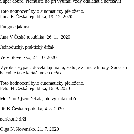
Super dobré! Nemusíte ho při vytírání vždy odkládat a nerezaví!
Toto hodnocení bylo automaticky přeloženo.
Ilona K.
Česká republika
,
19. 12. 2020
Funguje jak ma
Jana V.
Česká republika
,
26. 11. 2020
Jednoduchý, praktický držák.
Ve V.
Slovensko
,
27. 10. 2020
Výrobek vypadá docela fajn na to, že to je z umělé hmoty. Součástí
balení je také kartáč, nejen držák.
Toto hodnocení bylo automaticky přeloženo.
Petra H.
Česká republika
,
16. 9. 2020
Menší než jsem čekala, ale vypadá dobře.
Jiří K.
Česká republika
,
4. 8. 2020
perfektně drží
Olga N.
Slovensko
,
21. 7. 2020