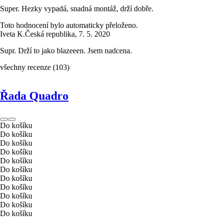
Super. Hezky vypadá, snadná montáž, drží dobře.
Toto hodnocení bylo automaticky přeloženo.
Iveta K.
Česká republika
,
7. 5. 2020
Supr. Drží to jako blazeeen. Jsem nadcena.
všechny recenze
(
103
)
Řada Quadro
Do košíku
Do košíku
Do košíku
Do košíku
Do košíku
Do košíku
Do košíku
Do košíku
Do košíku
Do košíku
Do košíku