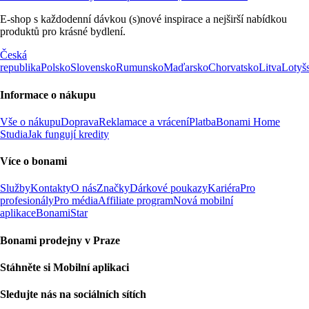
E-shop s každodenní dávkou (s)nové inspirace a nejširší nabídkou
produktů pro krásné bydlení.
Česká
republika
Polsko
Slovensko
Rumunsko
Maďarsko
Chorvatsko
Litva
Lotyš
Informace o nákupu
Vše o nákupu
Doprava
Reklamace a vrácení
Platba
Bonami Home
Studia
Jak fungují kredity
Více o bonami
Služby
Kontakty
O nás
Značky
Dárkové poukazy
Kariéra
Pro
profesionály
Pro média
Affiliate program
Nová mobilní
aplikace
BonamiStar
Bonami prodejny v Praze
Stáhněte si Mobilní aplikaci
Sledujte nás na sociálních sítích