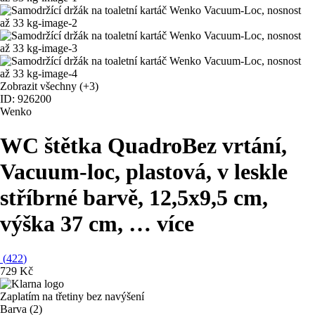
Zobrazit všechny
(+3)
ID: 926200
Wenko
WC štětka Quadro
Bez vrtání,
Vacuum-loc, plastová, v leskle
stříbrné barvě, 12,5x9,5 cm,
výška 37 cm
, …
více
(
422
)
729 Kč
Zaplatím na třetiny bez navýšení
Barva (2)