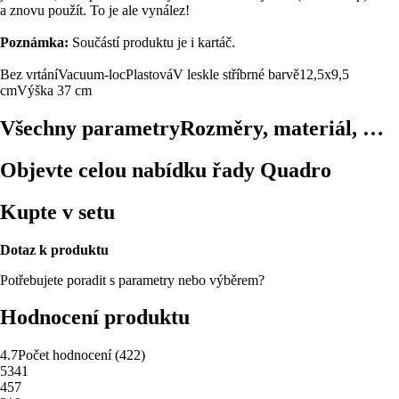
a znovu použít. To je ale vynález!
Poznámka:
Součástí produktu je i kartáč.
Bez vrtání
Vacuum-loc
Plastová
V leskle stříbrné barvě
12,5x9,5
cm
Výška 37 cm
Všechny parametry
Rozměry, materiál, …
Objevte celou nabídku řady Quadro
Kupte v setu
Dotaz k produktu
Potřebujete poradit s parametry nebo výběrem?
Hodnocení produktu
4.7
Počet hodnocení
(
422
)
5
341
4
57