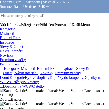
Bonami Extra × Micadoni |
Sleva až 25 % →
Summer Sale |
Ušetřete až 40 % →
300 Kč pro vás
Registrace
Přihlášení
Porovnání
Košík
Menu
Kategorie
Místnosti
Bonami Extra
Inspirace
Slevy & Outlet
Návrh interiéru
Novinky
Premium značky
Pro profesionály
Kategorie
Místnosti
Bonami Extra
Inspirace
Slevy &
Outlet
Návrh interiéru
Novinky
Premium značky
Domů
Kategorie
Bytové doplňky
Doplňky do koupelny
Doplňky na
WC
WC štětky
WC štětky
...
Doplňky na WC
WC štětky
Zobrazit galerii