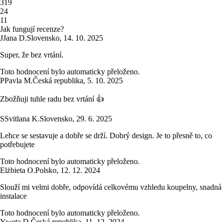
3
19
2
4
1
1
Jak fungují recenze?
J
Jana D.
Slovensko
,
14. 10. 2025
Super, že bez vrtání.
Toto hodnocení bylo automaticky přeloženo.
P
Pavla M.
Česká republika
,
5. 10. 2025
Zbožňuji tuhle radu bez vrtání 👍
S
Svitlana K.
Slovensko
,
29. 6. 2025
Lehce se sestavuje a dobře se drží. Dobrý design. Je to přesně to, co
potřebujete
Toto hodnocení bylo automaticky přeloženo.
Elżbieta O.
Polsko
,
12. 12. 2024
Slouží mi velmi dobře, odpovídá celkovému vzhledu koupelny, snadná
instalace
Toto hodnocení bylo automaticky přeloženo.
Yweta D.
Česká republika
,
11. 12. 2024