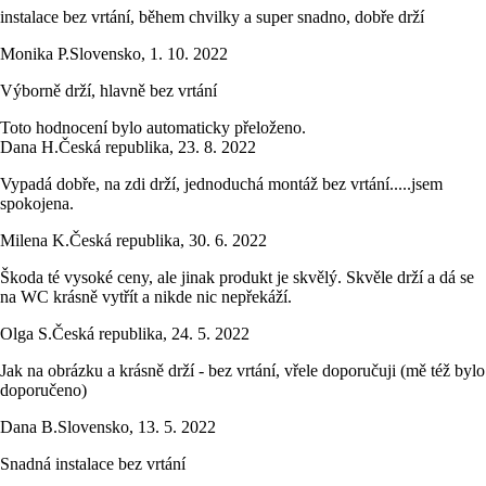
instalace bez vrtání, během chvilky a super snadno, dobře drží
Monika P.
Slovensko
,
1. 10. 2022
Výborně drží, hlavně bez vrtání
Toto hodnocení bylo automaticky přeloženo.
Dana H.
Česká republika
,
23. 8. 2022
Vypadá dobře, na zdi drží, jednoduchá montáž bez vrtání.....jsem
spokojena.
Milena K.
Česká republika
,
30. 6. 2022
Škoda té vysoké ceny, ale jinak produkt je skvělý. Skvěle drží a dá se
na WC krásně vytřít a nikde nic nepřekáží.
Olga S.
Česká republika
,
24. 5. 2022
Jak na obrázku a krásně drží - bez vrtání, vřele doporučuji (mě též bylo
doporučeno)
Dana B.
Slovensko
,
13. 5. 2022
Snadná instalace bez vrtání