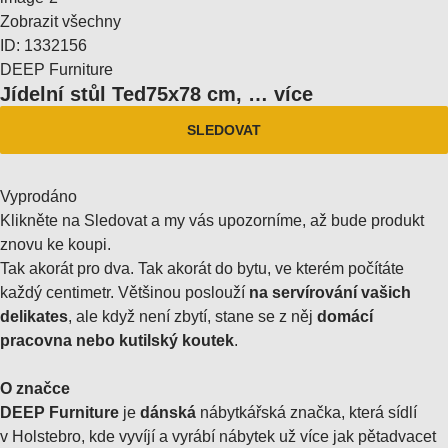
Zobrazit všechny
ID: 1332156
DEEP Furniture
Jídelní stůl Ted
75x78 cm
, …
více
SLEDOVAT
Vyprodáno
Klikněte na Sledovat a my vás upozorníme, až bude produkt
znovu ke koupi.
Tak akorát pro dva. Tak akorát do bytu, ve kterém počítáte
každý centimetr. Většinou poslouží
na servírování vašich
delikates
, ale když není zbytí, stane se z něj
domácí
pracovna nebo kutilský koutek
.
O značce
DEEP Furniture
je
dánská
nábytkářská značka, která sídlí
v Holstebro, kde vyvíjí a vyrábí nábytek už více jak pětadvacet