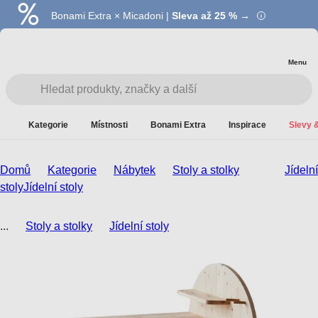
Bonami Extra × Micadoni |
Summer Sale |
Ušetřete až 40 % →
Sleva až 25 % →
Menu
Kategorie
Místnosti
Bonami Extra
Inspirace
Slevy &
Domů
Kategorie
Nábytek
Stoly a stolky
Jídelní
stoly
Jídelní stoly
...
Stoly a stolky
Jídelní stoly