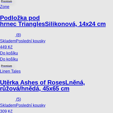
Premium
Zone
Podložka pod
hrnec Triangles
Silikonová, 14x24 cm
(
8
)
Skladem
Poslední kousky
449 Kč
Do košíku
Do košíku
Premium
Linen Tales
Utěrka Ashes of Roses
Lněná,
růžová/hnědá, 45x65 cm
(
5
)
Skladem
Poslední kousky
309 Kč