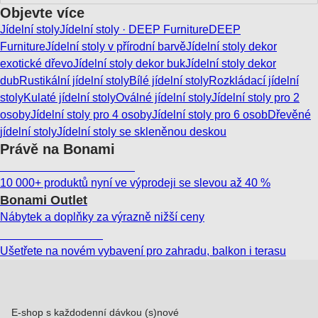
Objevte více
Jídelní stoly
Jídelní stoly · DEEP Furniture
DEEP
Furniture
Jídelní stoly v přírodní barvě
Jídelní stoly dekor
exotické dřevo
Jídelní stoly dekor buk
Jídelní stoly dekor
dub
Rustikální jídelní stoly
Bílé jídelní stoly
Rozkládací jídelní
stoly
Kulaté jídelní stoly
Oválné jídelní stoly
Jídelní stoly pro 2
osoby
Jídelní stoly pro 4 osoby
Jídelní stoly pro 6 osob
Dřevěné
jídelní stoly
Jídelní stoly se skleněnou deskou
Právě na Bonami
Summer Sale až -40 %
10 000+ produktů nyní ve výprodeji se slevou až 40 %
Bonami Outlet
Nábytek a doplňky za výrazně nižší ceny
Zahrada ve slevě
Ušetřete na novém vybavení pro zahradu, balkon i terasu
E-shop s každodenní dávkou (s)nové