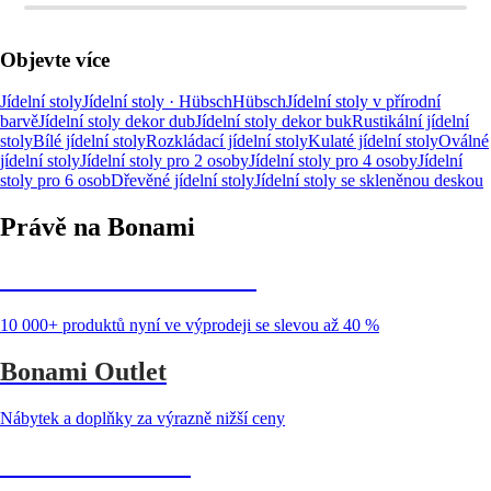
Objevte více
Jídelní stoly
Jídelní stoly · Hübsch
Hübsch
Jídelní stoly v přírodní
barvě
Jídelní stoly dekor dub
Jídelní stoly dekor buk
Rustikální jídelní
stoly
Bílé jídelní stoly
Rozkládací jídelní stoly
Kulaté jídelní stoly
Oválné
jídelní stoly
Jídelní stoly pro 2 osoby
Jídelní stoly pro 4 osoby
Jídelní
stoly pro 6 osob
Dřevěné jídelní stoly
Jídelní stoly se skleněnou deskou
Právě na Bonami
Summer Sale až -40 %
10 000+ produktů nyní ve výprodeji se slevou až 40 %
Bonami Outlet
Nábytek a doplňky za výrazně nižší ceny
Zahrada ve slevě