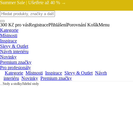
Summer Sale |
Ušetřete až 40 % →
300 Kč pro vás
Registrace
Přihlášení
Porovnání
Košík
Menu
Kategorie
Místnosti
Inspirace
Slevy & Outlet
Návrh interiéru
Novinky
Premium značky
Pro profesionály
Kategorie
Místnosti
Inspirace
Slevy & Outlet
Návrh
interiéru
Novinky
Premium značky
...
Stoly a stolky
Jídelní stoly