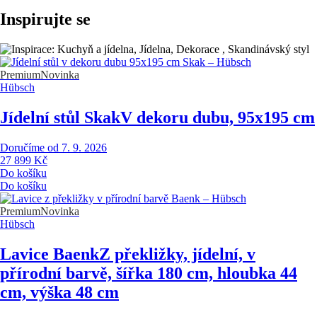
Inspirujte se
Premium
Novinka
Hübsch
Jídelní stůl Skak
V dekoru dubu, 95x195 cm
Doručíme od 7. 9. 2026
27 899 Kč
Do košíku
Do košíku
Premium
Novinka
Hübsch
Lavice Baenk
Z překližky, jídelní, v
přírodní barvě, šířka 180 cm, hloubka 44
cm, výška 48 cm