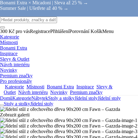
Bonami Extra × Micadoni |
Sleva až 25 % →
Summer Sale |
Ušetřete až 40 % →
300 Kč pro vás
Registrace
Přihlášení
Porovnání
Košík
Menu
Kategorie
Místnosti
Bonami Extra
Inspirace
Slevy & Outlet
Návrh interiéru
Novinky
Premium značky
Pro profesionály
Kategorie
Místnosti
Bonami Extra
Inspirace
Slevy &
Outlet
Návrh interiéru
Novinky
Premium značky
Domů
Kategorie
Nábytek
Stoly a stolky
Jídelní stoly
Jídelní stoly
...
Stoly a stolky
Jídelní stoly
Zobrazit galerii