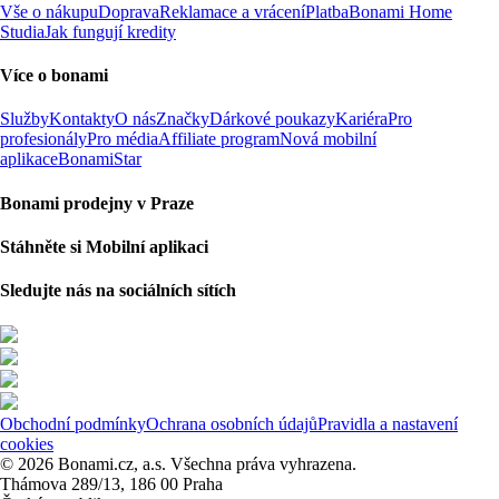
Vše o nákupu
Doprava
Reklamace a vrácení
Platba
Bonami Home
Studia
Jak fungují kredity
Více o bonami
Služby
Kontakty
O nás
Značky
Dárkové poukazy
Kariéra
Pro
profesionály
Pro média
Affiliate program
Nová mobilní
aplikace
BonamiStar
Bonami prodejny v Praze
Stáhněte si Mobilní aplikaci
Sledujte nás na sociálních sítích
Obchodní podmínky
Ochrana osobních údajů
Pravidla a nastavení
cookies
© 2026 Bonami.cz, a.s. Všechna práva vyhrazena.
Thámova 289/13, 186 00 Praha