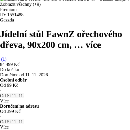
Zobrazit všechny
(+9)
Premium
ID: 1551488
Gazzda
Jídelní stůl Fawn
Z ořechového
dřeva, 90x200 cm
, …
více
(
1
)
84 499 Kč
Do košíku
Doručíme od 11. 11. 2026
Osobní odběr
Od 99 Kč
·
Od St 11. 11.
Více
Doručení na adresu
Od 399 Kč
·
Od St 11. 11.
Více