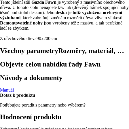
Tento jídelní stůl
Gazda Fawn
je vyrobený z masivního ořechového
dřeva. U tohoto stolu nenajdete tzv. lub (dřevěný trámek spojující nohy
těsně pod stolní deskou). Jeho
deska je totiž vyztužena ocelovými
výztuhami
, které zabraňují změnám rozměrů dřeva vlivem vlhkosti.
Demontovatelné nohy
jsou vyrobeny též z masivu, a tak perfektně
ladí se zbytkem.
Z ořechového dřeva
90x200 cm
Všechny parametry
Rozměry, materiál, …
Objevte celou nabídku řady Fawn
Návody a dokumenty
Manuál
Dotaz k produktu
Potřebujete poradit s parametry nebo výběrem?
Hodnocení produktu