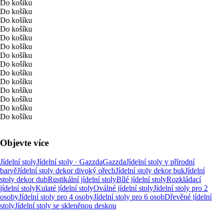
Do košíku
Do košíku
Do košíku
Do košíku
Do košíku
Do košíku
Do košíku
Do košíku
Do košíku
Do košíku
Do košíku
Do košíku
Do košíku
Do košíku
Objevte více
Jídelní stoly
Jídelní stoly · Gazzda
Gazzda
Jídelní stoly v přírodní
barvě
Jídelní stoly dekor divoký ořech
Jídelní stoly dekor buk
Jídelní
stoly dekor dub
Rustikální jídelní stoly
Bílé jídelní stoly
Rozkládací
jídelní stoly
Kulaté jídelní stoly
Oválné jídelní stoly
Jídelní stoly pro 2
osoby
Jídelní stoly pro 4 osoby
Jídelní stoly pro 6 osob
Dřevěné jídelní
stoly
Jídelní stoly se skleněnou deskou