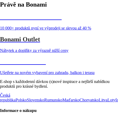
Právě na Bonami
Summer Sale až -40 %
10 000+ produktů nyní ve výprodeji se slevou až 40 %
Bonami Outlet
Nábytek a doplňky za výrazně nižší ceny
Zahrada ve slevě
Ušetřete na novém vybavení pro zahradu, balkon i terasu
E-shop s každodenní dávkou (s)nové inspirace a nejširší nabídkou
produktů pro krásné bydlení.
Česká
republika
Polsko
Slovensko
Rumunsko
Maďarsko
Chorvatsko
Litva
Lotyš
Informace o nákupu