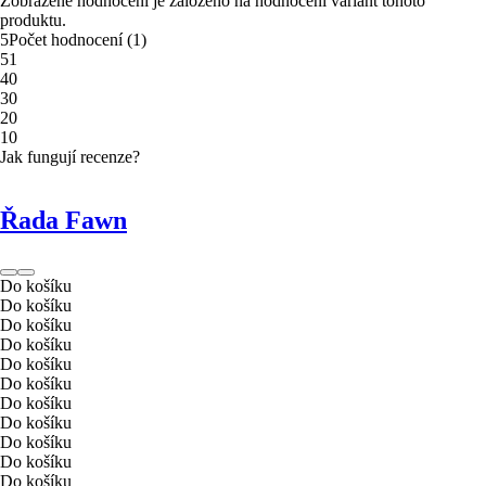
Zobrazené hodnocení je založeno na hodnocení variant tohoto
produktu.
5
Počet hodnocení
(
1
)
5
1
4
0
3
0
2
0
1
0
Jak fungují recenze?
Řada Fawn
Do košíku
Do košíku
Do košíku
Do košíku
Do košíku
Do košíku
Do košíku
Do košíku
Do košíku
Do košíku
Do košíku