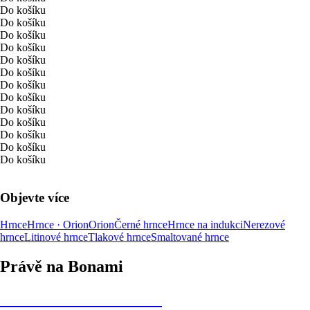
Do košíku
Do košíku
Do košíku
Do košíku
Do košíku
Do košíku
Do košíku
Do košíku
Do košíku
Do košíku
Do košíku
Do košíku
Do košíku
Objevte více
Hrnce
Hrnce · Orion
Orion
Černé hrnce
Hrnce na indukci
Nerezové
hrnce
Litinové hrnce
Tlakové hrnce
Smaltované hrnce
Právě na Bonami
Summer Sale až -40 %