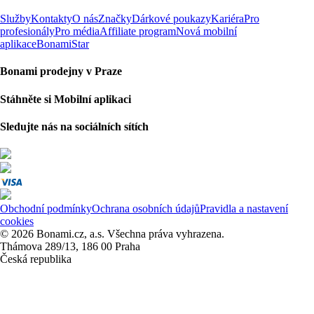
Služby
Kontakty
O nás
Značky
Dárkové poukazy
Kariéra
Pro
profesionály
Pro média
Affiliate program
Nová mobilní
aplikace
BonamiStar
Bonami prodejny v Praze
Stáhněte si Mobilní aplikaci
Sledujte nás na sociálních sítích
Obchodní podmínky
Ochrana osobních údajů
Pravidla a nastavení
cookies
© 2026 Bonami.cz, a.s. Všechna práva vyhrazena.
Thámova 289/13, 186 00 Praha
Česká republika