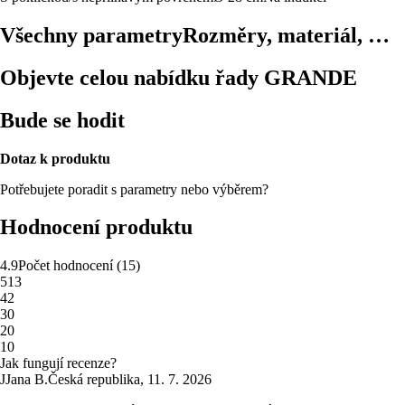
Všechny parametry
Rozměry, materiál, …
Objevte celou nabídku řady GRANDE
Bude se hodit
Dotaz k produktu
Potřebujete poradit s parametry nebo výběrem?
Hodnocení produktu
4.9
Počet hodnocení
(
15
)
5
13
4
2
3
0
2
0
1
0
Jak fungují recenze?
J
Jana B.
Česká republika
,
11. 7. 2026