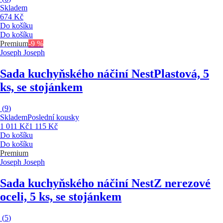
Skladem
674 Kč
Do košíku
Do košíku
Premium
-9 %
Joseph Joseph
Sada kuchyňského náčiní Nest
Plastová, 5
ks, se stojánkem
(
9
)
Skladem
Poslední kousky
1 011 Kč
1 115 Kč
Do košíku
Do košíku
Premium
Joseph Joseph
Sada kuchyňského náčiní Nest
Z nerezové
oceli, 5 ks, se stojánkem
(
5
)