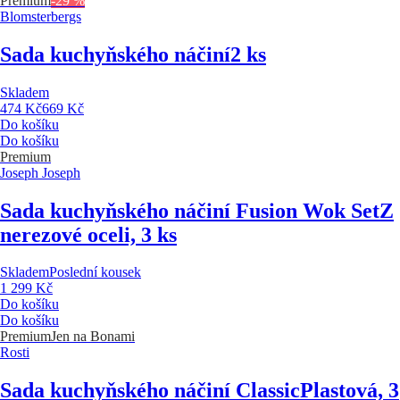
Premium
-29 %
Blomsterbergs
Sada kuchyňského náčiní
2 ks
Skladem
474 Kč
669 Kč
Do košíku
Do košíku
Premium
Joseph Joseph
Sada kuchyňského náčiní Fusion Wok Set
Z
nerezové oceli, 3 ks
Skladem
Poslední kousek
1 299 Kč
Do košíku
Do košíku
Premium
Jen na Bonami
Rosti
Sada kuchyňského náčiní Classic
Plastová, 3