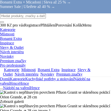
Bonami Extra × Micadoni |
Sleva až 25 % →
Summer Sale |
Ušetřete až 40 % →
300 Kč pro vás
Registrace
Přihlášení
Porovnání
Košík
Menu
Kategorie
Místnosti
Bonami Extra
Inspirace
Slevy & Outlet
Návrh interiéru
Novinky
Premium značky
Pro profesionály
Kategorie
Místnosti
Bonami Extra
Inspirace
Slevy &
Outlet
Návrh interiéru
Novinky
Premium značky
Domů
Kategorie
Kuchyňské potřeby a stolování
Nádobí na
vaření
Hrnce
Hrnce
...
Nádobí na vaření
Hrnce
Zobrazit galerii