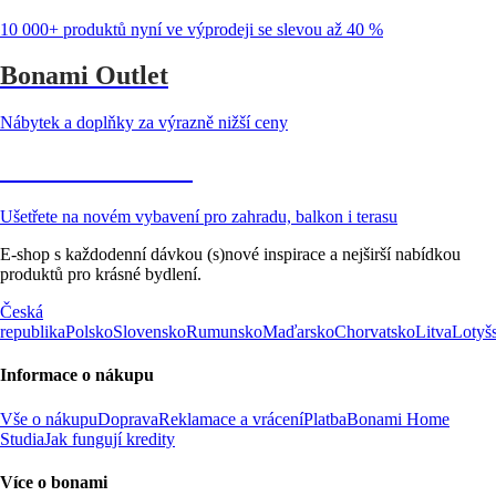
10 000+ produktů nyní ve výprodeji se slevou až 40 %
Bonami Outlet
Nábytek a doplňky za výrazně nižší ceny
Zahrada ve slevě
Ušetřete na novém vybavení pro zahradu, balkon i terasu
E-shop s každodenní dávkou (s)nové inspirace a nejširší nabídkou
produktů pro krásné bydlení.
Česká
republika
Polsko
Slovensko
Rumunsko
Maďarsko
Chorvatsko
Litva
Lotyš
Informace o nákupu
Vše o nákupu
Doprava
Reklamace a vrácení
Platba
Bonami Home
Studia
Jak fungují kredity
Více o bonami