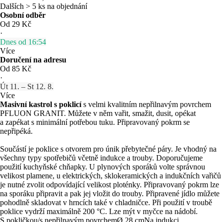
Dalších > 5 ks na objednání
Osobní odběr
Od 29 Kč
·
Dnes od 16:54
Více
Doručení na adresu
Od 85 Kč
·
Út 11. – St 12. 8.
Více
Masivní kastrol s poklicí
s velmi kvalitním nepřilnavým povrchem
PFLUON GRANIT. Můžete v něm vařit, smažit, dusit, opékat
a zapékat s minimální potřebou tuku. Připravovaný pokrm se
nepřipéká.
Součástí je poklice s otvorem pro únik přebytečné páry. Je vhodný na
všechny typy spotřebičů včetně indukce a trouby. Doporučujeme
použití kuchyňské chňapky. U plynových sporáků volte správnou
velikost plamene, u elektrických, sklokeramických a indukčních vařičů
je nutné zvolit odpovídající velikost ploténky. Připravovaný pokrm lze
na sporáku připravit a pak jej vložit do trouby. Připravené jídlo můžete
pohodlně skladovat v hrncích také v chladničce. Při použití v troubě
poklice vydrží maximálně 200 °C. Lze mýt v myčce na nádobí.
S pokličkou/s nepřilnavým povrchem
Ø 28 cm
Na indukci