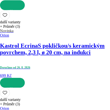
DO KOŠÍKU
další varianty
+ Průměr (3)
Novinka
Orion
Kastrol Ecrina
S pokličkou/s keramickým
povrchem, 2,3 l, ø 20 cm, na indukci
Doručíme od 26. 8. 2026
699 Kč
DO KOŠÍKU
další varianty
+ Průměr (3)
Orion