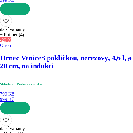
599 Kč
DO KOŠÍKU
další varianty
+ Průměr (4)
-20 %
Orion
Hrnec Venice
S pokličkou, nerezový, 4,6 l, ø
20 cm, na indukci
Skladem
Poslední kousky
799 Kč
999 Kč
DO KOŠÍKU
další varianty