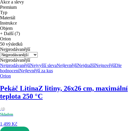
Akce a slevy
Premium
Typ
Materiál
Instrukce
Objem
+ Další (7)
Orion
50 výsledků
Nejprodávanější
Nejprodávanější
Nejprodávanější
Nejvyšší sleva
Nejlevnější
Nejdražší
Nejnovější
Dle
hodnocení
Nejlevnější za kus
Orion
Pekáč Litina
Z litiny, 26x26 cm, maximální
teplota 250 °C
(
4
)
Skladem
1 499 Kč