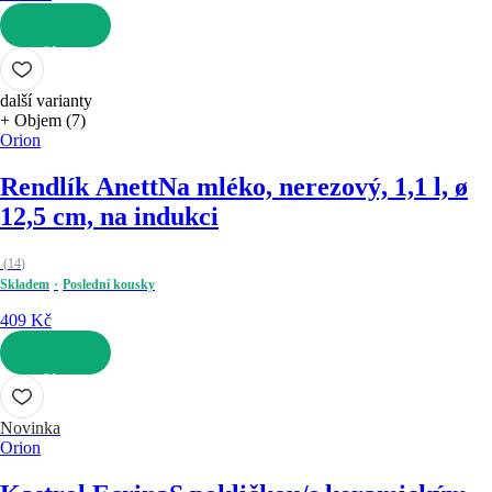
DO KOŠÍKU
další varianty
+ Objem (7)
Orion
Rendlík Anett
Na mléko, nerezový, 1,1 l, ø
12,5 cm, na indukci
(
14
)
Skladem
Poslední kousky
409 Kč
DO KOŠÍKU
Novinka
Orion