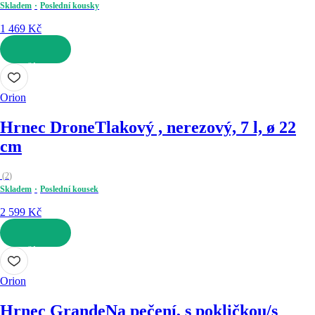
Skladem
Poslední kousky
1 469 Kč
DO KOŠÍKU
Orion
Hrnec Drone
Tlakový , nerezový, 7 l, ø 22
cm
(
2
)
Skladem
Poslední kousek
2 599 Kč
DO KOŠÍKU
Orion
Hrnec Grande
Na pečení, s pokličkou/s