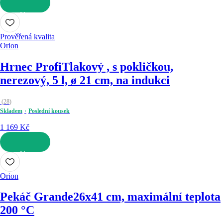
DO KOŠÍKU
Prověřená kvalita
Orion
Hrnec Profi
Tlakový , s pokličkou,
nerezový, 5 l, ø 21 cm, na indukci
(
28
)
Skladem
Poslední kousek
1 169 Kč
DO KOŠÍKU
Orion
Pekáč Grande
26x41 cm, maximální teplota
200 °C