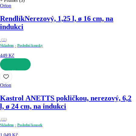
+ Průměr (3)
Orion
Rendlík
Nerezový, 1,25 l, ø 16 cm, na
indukci
(
11
)
Skladem
Poslední kousky
449 Kč
DO KOŠÍKU
Orion
Kastrol ANETT
S pokličkou, nerezový, 6,2
l, ø 24 cm, na indukci
(
11
)
Skladem
Poslední kousek
1 049 Kč