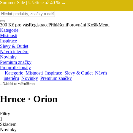
Summer Sale |
Ušetřete až 40 % →
300 Kč pro vás
Registrace
Přihlášení
Porovnání
Košík
Menu
Kategorie
Místnosti
Inspirace
Slevy & Outlet
Návrh interiéru
Novinky
Premium značky
Pro profesionály
Kategorie
Místnosti
Inspirace
Slevy & Outlet
Návrh
interiéru
Novinky
Premium značky
...
Nádobí na vaření
Hrnce
Hrnce · Orion
Filtry
1
Skladem
Novinky