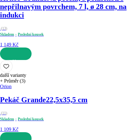
nepřilnavým povrchem, 7 l, ø 28 cm, na
indukci
(
13
)
Skladem
Poslední kousek
1 149 Kč
DO KOŠÍKU
další varianty
+ Průměr (3)
Orion
Pekáč Grande
22,5x35,5 cm
(
11
)
Skladem
Poslední kousek
1 109 Kč