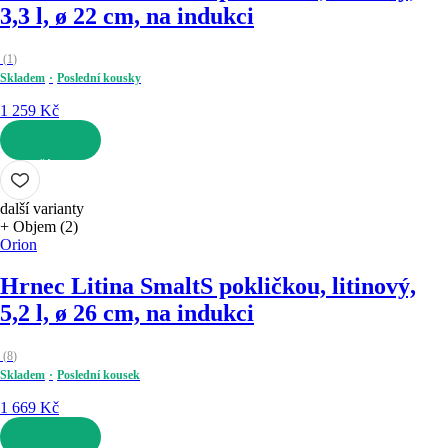
3,3 l, ø 22 cm, na indukci
(
1
)
Skladem
Poslední kousky
1 259 Kč
DO KOŠÍKU
další varianty
+ Objem (2)
Orion
Hrnec Litina Smalt
S pokličkou, litinový,
5,2 l, ø 26 cm, na indukci
(
8
)
Skladem
Poslední kousek
1 669 Kč