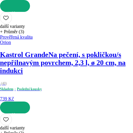
DO KOŠÍKU
další varianty
+ Průměr (3)
Prověřená kvalita
Orion
Kastrol Grande
Na pečení, s pokličkou/s
nepřilnavým povrchem, 2,3 l, ø 20 cm, na
indukci
(
40
)
Skladem
Poslední kousky
739 Kč
DO KOŠÍKU
další varianty