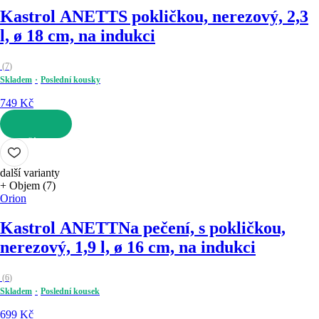
Kastrol ANETT
S pokličkou, nerezový, 2,3
l, ø 18 cm, na indukci
(
7
)
Skladem
Poslední kousky
749 Kč
DO KOŠÍKU
další varianty
+ Objem (7)
Orion
Kastrol ANETT
Na pečení, s pokličkou,
nerezový, 1,9 l, ø 16 cm, na indukci
(
6
)
Skladem
Poslední kousek
699 Kč