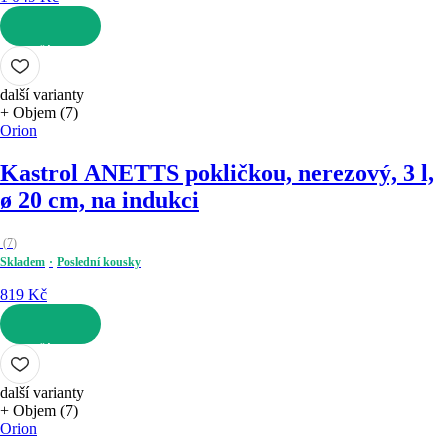
DO KOŠÍKU
další varianty
+ Objem (7)
Orion
Kastrol ANETT
S pokličkou, nerezový, 3 l,
ø 20 cm, na indukci
(
7
)
Skladem
Poslední kousky
819 Kč
DO KOŠÍKU
další varianty
+ Objem (7)
Orion