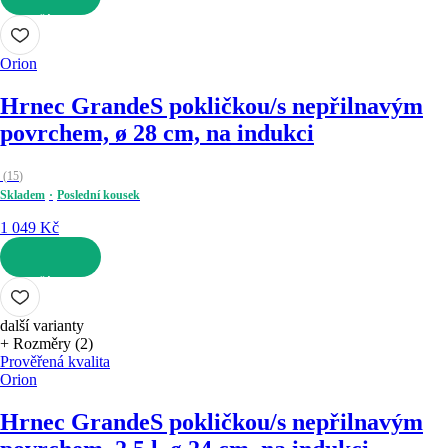
DO KOŠÍKU
Orion
Hrnec Grande
S pokličkou/s nepřilnavým
povrchem, ø 28 cm, na indukci
(
15
)
Skladem
Poslední kousek
1 049 Kč
DO KOŠÍKU
další varianty
+ Rozměry (2)
Prověřená kvalita
Orion
Hrnec Grande
S pokličkou/s nepřilnavým