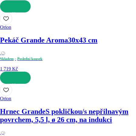
DO KOŠÍKU
Orion
Pekáč Grande Aroma
30x43 cm
(
7
)
Skladem
Poslední kousek
1 719 Kč
DO KOŠÍKU
Orion
Hrnec Grande
S pokličkou/s nepřilnavým
povrchem, 5,5 l, ø 26 cm, na indukci
(
5
)