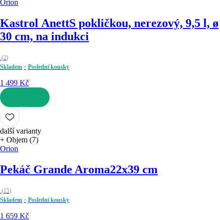
Orion
Kastrol Anett
S pokličkou, nerezový, 9,5 l, ø
30 cm, na indukci
(
2
)
Skladem
Poslední kousky
1 499 Kč
DO KOŠÍKU
další varianty
+ Objem (7)
Orion
Pekáč Grande Aroma
22x39 cm
(
15
)
Skladem
Poslední kousky
1 659 Kč