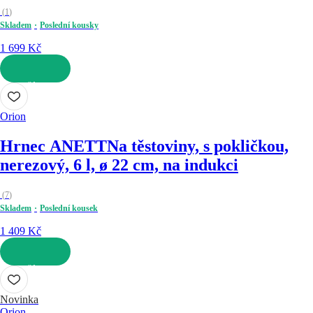
(
1
)
Skladem
Poslední kousky
1 699 Kč
DO KOŠÍKU
Orion
Hrnec ANETT
Na těstoviny, s pokličkou,
nerezový, 6 l, ø 22 cm, na indukci
(
7
)
Skladem
Poslední kousek
1 409 Kč
DO KOŠÍKU
Novinka
Orion