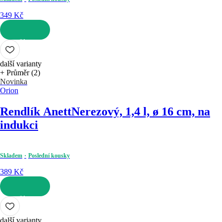
349 Kč
DO KOŠÍKU
další varianty
+ Průměr (2)
Novinka
Orion
Rendlík Anett
Nerezový, 1,4 l, ø 16 cm, na
indukci
Skladem
Poslední kousky
389 Kč
DO KOŠÍKU
další varianty