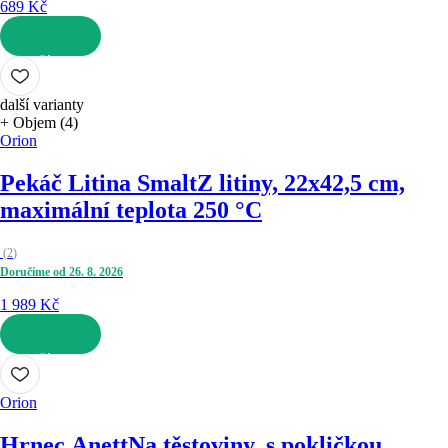
689 Kč
DO KOŠÍKU
další varianty
+ Objem (4)
Orion
Pekáč Litina Smalt
Z litiny, 22x42,5 cm,
maximální teplota 250 °C
(
2
)
Doručíme od 26. 8. 2026
1 989 Kč
DO KOŠÍKU
Orion
Hrnec Anett
Na těstoviny, s pokličkou,