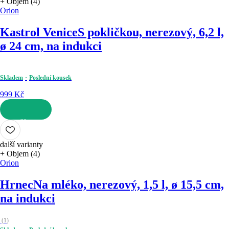
+ Objem (4)
Orion
Kastrol Venice
S pokličkou, nerezový, 6,2 l,
ø 24 cm, na indukci
Skladem
Poslední kousek
999 Kč
DO KOŠÍKU
další varianty
+ Objem (4)
Orion
Hrnec
Na mléko, nerezový, 1,5 l, ø 15,5 cm,
na indukci
(
1
)