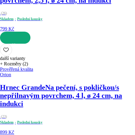
povrchem, 2,5 l, ø 24 cm, na indukci
(
26
)
Skladem
Poslední kousky
799 Kč
DO KOŠÍKU
další varianty
+ Rozměry (2)
Prověřená kvalita
Orion
Hrnec Grande
Na pečení, s pokličkou/s
nepřilnavým povrchem, 4 l, ø 24 cm, na
indukci
(
23
)
Skladem
Poslední kousky
899 Kč