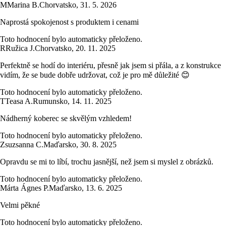
M
Marina B.
Chorvatsko
,
31. 5. 2026
Naprostá spokojenost s produktem i cenami
Toto hodnocení bylo automaticky přeloženo.
R
Ružica J.
Chorvatsko
,
20. 11. 2025
Perfektně se hodí do interiéru, přesně jak jsem si přála, a z konstrukce
vidím, že se bude dobře udržovat, což je pro mě důležité 😊
Toto hodnocení bylo automaticky přeloženo.
T
Teasa A.
Rumunsko
,
14. 11. 2025
Nádherný koberec se skvělým vzhledem!
Toto hodnocení bylo automaticky přeloženo.
Zsuzsanna C.
Maďarsko
,
30. 8. 2025
Opravdu se mi to líbí, trochu jasnější, než jsem si myslel z obrázků.
Toto hodnocení bylo automaticky přeloženo.
Márta Ágnes P.
Maďarsko
,
13. 6. 2025
Velmi pěkné
Toto hodnocení bylo automaticky přeloženo.