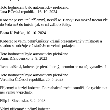
Toto hodnocení bylo automaticky přeloženo.
Jana P.
Česká republika
,
16. 10. 2024
Koberec je kvalitní, příjemný, nekrčí se. Barvy jsou možná trochu víc
do šeda než do hněda, jak se mi zdálo z fotky.
Beata K.
Polsko
,
10. 10. 2024
Koberec je velmi pěkný,měkký krásně prezentovaný v místnosti a
snadno se udržuje v čistotě.Jsem velmi spokojen.
Toto hodnocení bylo automaticky přeloženo.
Anna R.
Slovensko
,
3. 9. 2023
Jsem nadšená, koberec je přenádherný, neumím se na něj vynadívat!
Toto hodnocení bylo automaticky přeloženo.
Veronika Č.
Česká republika
,
26. 5. 2023
Příjemný a hezký koberec. Po rozbalení trochu smrděl, ale rychle to z
něj venku vyprchalo.
Filip L.
Slovensko
,
3. 2. 2023
Velmi příjemný a pěkný koberec