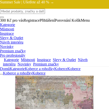
Summer Sale |
Ušetřete až 40 % →
300 Kč pro vás
Registrace
Přihlášení
Porovnání
Košík
Menu
Kategorie
Místnosti
Inspirace
Slevy & Outlet
Návrh interiéru
Novinky
Premium značky
Pro profesionály
Kategorie
Místnosti
Inspirace
Slevy & Outlet
Návrh
interiéru
Novinky
Premium značky
Domů
Kategorie
Koberce a rohožky
Koberce
Koberce
...
Koberce a rohožky
Koberce