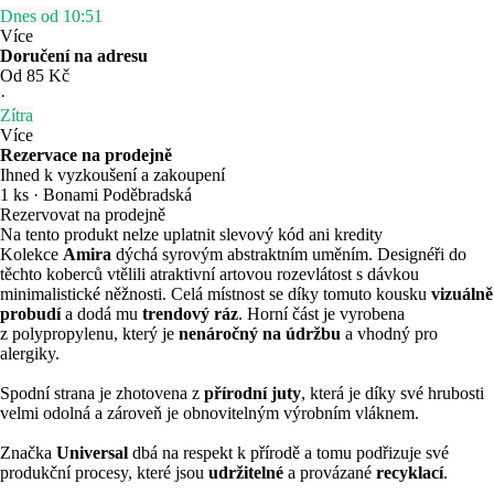
Dnes od 10:51
Více
Doručení na adresu
Od 85 Kč
·
Zítra
Více
Rezervace na prodejně
Ihned k vyzkoušení a zakoupení
1 ks
·
Bonami Poděbradská
Rezervovat na prodejně
Na tento produkt nelze uplatnit slevový kód ani kredity
Kolekce
Amira
dýchá syrovým abstraktním uměním. Designéři do
těchto koberců vtělili atraktivní artovou rozevlátost s dávkou
minimalistické něžnosti. Celá místnost se díky tomuto kousku
vizuálně
probudí
a dodá mu
trendový ráz
. Horní část je vyrobena
z polypropylenu, který je
nenáročný na údržbu
a vhodný pro
alergiky.
Spodní strana je zhotovena z
přírodní juty
, která je díky své hrubosti
velmi odolná a zároveň je obnovitelným výrobním vláknem.
Značka
Universal
dbá na respekt k přírodě a tomu podřizuje své
produkční procesy, které jsou
udržitelné
a provázané
recyklací
.