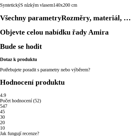
Syntetický
S nízkým vlasem
140x200 cm
Všechny parametry
Rozměry, materiál, …
Objevte celou nabídku řady Amira
Bude se hodit
Dotaz k produktu
Potřebujete poradit s parametry nebo výběrem?
Hodnocení produktu
4.9
Počet hodnocení
(
52
)
5
47
4
5
3
0
2
0
1
0
Jak fungují recenze?