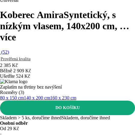
Universal
Koberec Amira
Syntetický, s
nízkým vlasem, 140x200 cm
, …
více
(
52
)
Prověřená kvalita
2 385 Kč
Běžně 2 909 Kč
Ušetříte 524 Kč
Zaplatím na třetiny bez navýšení
Rozměry (3)
80 x 150 cm
140 x 200 cm
160 x 230 cm
DO KOŠÍKU
Skladem > 5 ks, doručíme ihned
Skladem, doručíme ihned
Osobní odběr
Od 29 Kč
·