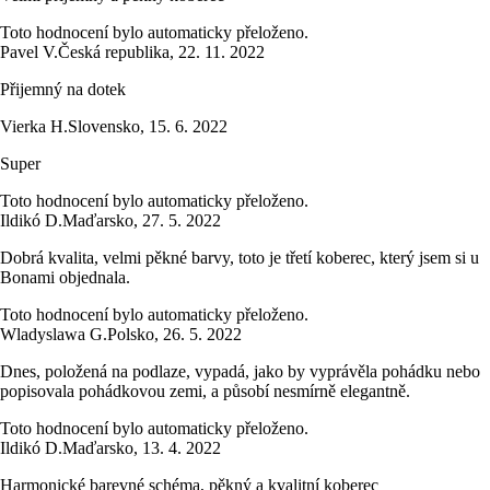
Toto hodnocení bylo automaticky přeloženo.
Pavel V.
Česká republika
,
22. 11. 2022
Přijemný na dotek
Vierka H.
Slovensko
,
15. 6. 2022
Super
Toto hodnocení bylo automaticky přeloženo.
Ildikó D.
Maďarsko
,
27. 5. 2022
Dobrá kvalita, velmi pěkné barvy, toto je třetí koberec, který jsem si u
Bonami objednala.
Toto hodnocení bylo automaticky přeloženo.
Wladyslawa G.
Polsko
,
26. 5. 2022
Dnes, položená na podlaze, vypadá, jako by vyprávěla pohádku nebo
popisovala pohádkovou zemi, a působí nesmírně elegantně.
Toto hodnocení bylo automaticky přeloženo.
Ildikó D.
Maďarsko
,
13. 4. 2022
Harmonické barevné schéma, pěkný a kvalitní koberec