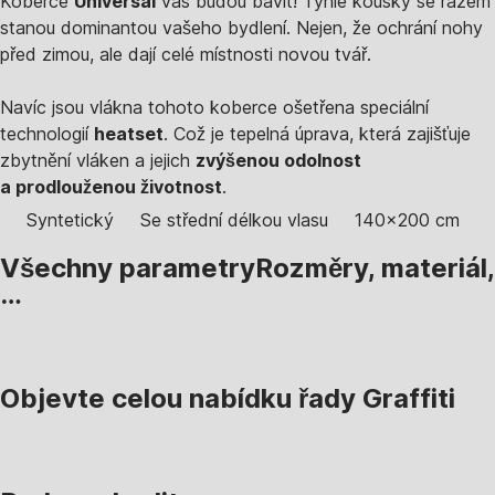
Koberce
Universal
vás budou bavit! Tyhle kousky se rázem
stanou dominantou vašeho bydlení. Nejen, že ochrání nohy
před zimou, ale dají celé místnosti novou tvář.
Navíc jsou vlákna tohoto koberce ošetřena speciální
technologií
heatset
. Což je tepelná úprava, která zajišťuje
zbytnění vláken a jejich
zvýšenou odolnost
a prodlouženou životnost
.
Syntetický
Se střední délkou vlasu
140x200 cm
Všechny parametry
Rozměry, materiál,
…
Objevte celou nabídku řady Graffiti