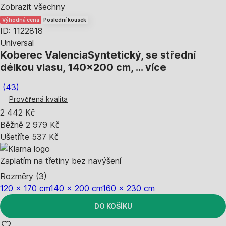
Zobrazit všechny
Výhodná cena
Poslední kousek
ID: 1122818
Universal
Koberec Valencia
Syntetický, se střední
délkou vlasu, 140x200 cm
, …
více
(
43
)
Prověřená kvalita
2 442 Kč
Běžně 2 979 Kč
Ušetříte 537 Kč
Zaplatím na třetiny bez navýšení
Rozměry (3)
120 x 170 cm
140 x 200 cm
160 x 230 cm
DO KOŠÍKU