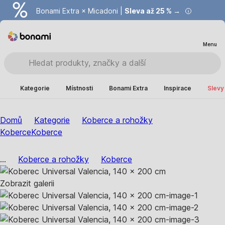
Bonami Extra × Micadoni |
Summer Sale |
Ušetřete až 40 % →
Sleva až 25 % →
Menu
Kategorie
Místnosti
Bonami Extra
Inspirace
Slevy
Domů
Kategorie
Koberce a rohožky
Koberce
Koberce
...
Koberce a rohožky
Koberce
Zobrazit galerii