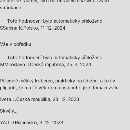
Je přesně takový, jako na obrázcích na webových
stránkách.
Toto hodnocení bylo automaticky přeloženo.
S
Sabina K.
Polsko
,
11. 12. 2024
Vše v pořádku
Toto hodnocení bylo automaticky přeloženo.
M
Miroslava J.
Česká republika
,
25. 3. 2024
Příjemně měkký koberec, praktický na údržbu, a to i v
případě, že má člověk doma psa nebo jiné domácí zvíře.
Iveta L.
Česká republika
,
28. 12. 2023
Skvělý...
YAO D.
Rumunsko
,
3. 12. 2023