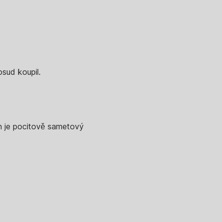
osud koupil.
ch je pocitově sametový