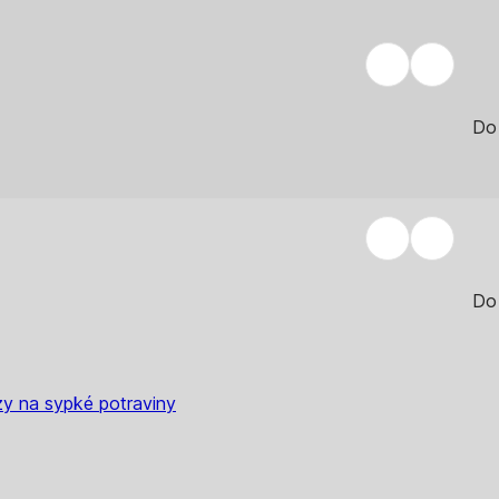
Do
Do
y na sypké potraviny