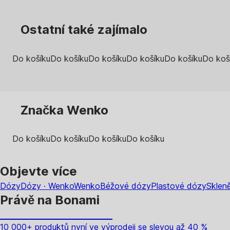
Ostatní také zajímalo
Do košíku
Do košíku
Do košíku
Do košíku
Do košíku
Do koš
Značka Wenko
Do košíku
Do košíku
Do košíku
Do košíku
Objevte více
Dózy
Dózy · Wenko
Wenko
Béžové dózy
Plastové dózy
Sklen
Právě na Bonami
Summer Sale až -40 %
10 000+ produktů nyní ve výprodeji se slevou až 40 %