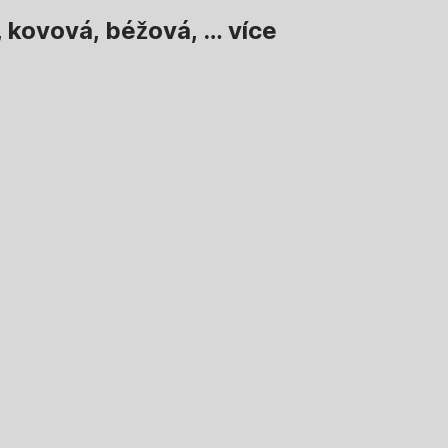
y, kovová, béžová
, …
více