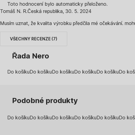
Toto hodnocení bylo automaticky přeloženo.
Tomáš N. R.
Česká republika
,
30. 5. 2024
Musím uznat, že kvalita výrobku předčila mé očekávání. mohu
VŠECHNY RECENZE
(
7
)
Řada Nero
Do košíku
Do košíku
Do košíku
Do košíku
Do košíku
Do koš
Podobné produkty
Do košíku
Do košíku
Do košíku
Do košíku
Do košíku
Do koš