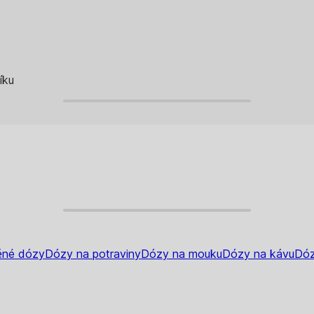
íku
ěné dózy
Dózy na potraviny
Dózy na mouku
Dózy na kávu
Dóz