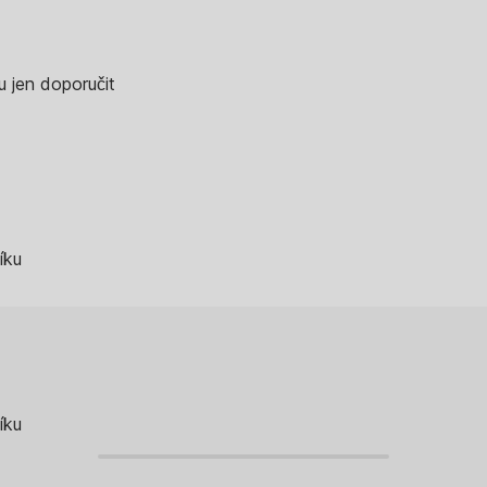
 jen doporučit
íku
íku