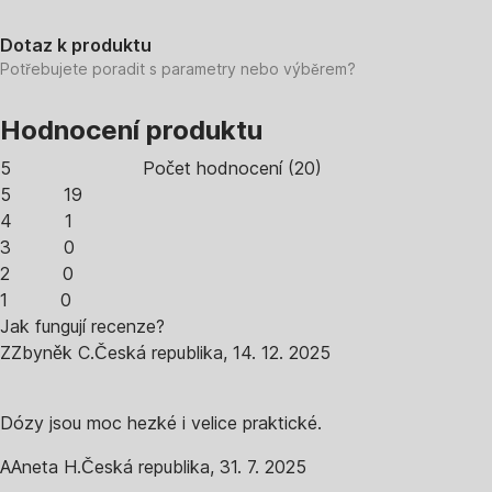
Dotaz k produktu
Potřebujete poradit s parametry nebo výběrem?
Hodnocení produktu
5
Počet hodnocení
(
20
)
5
19
4
1
3
0
2
0
1
0
Jak fungují recenze?
Z
Zbyněk C.
Česká republika
,
14. 12. 2025
Dózy jsou moc hezké i velice praktické.
A
Aneta H.
Česká republika
,
31. 7. 2025