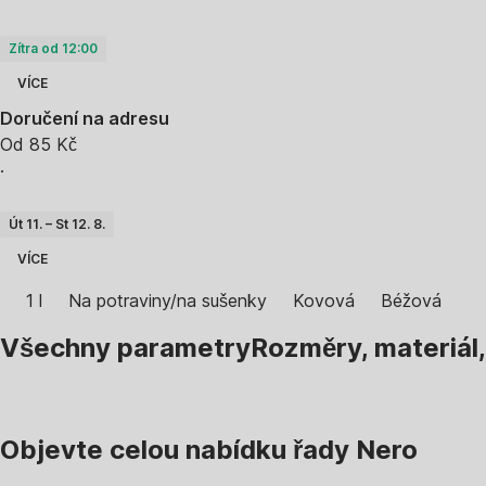
Zítra od 12:00
VÍCE
Doručení na adresu
Od 85 Kč
·
Út 11. – St 12. 8.
VÍCE
1 l
Na potraviny/na sušenky
Kovová
Béžová
Všechny parametry
Rozměry, materiál
Objevte celou nabídku řady Nero