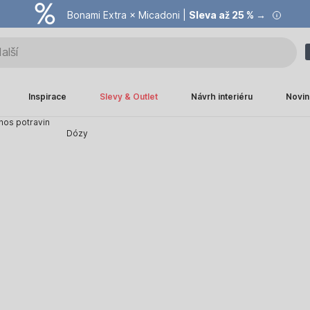
Bonami Extra × Micadoni |
Summer Sale |
Ušetřete až 40 % →
Sleva až 25 % →
Inspirace
Slevy & Outlet
Návrh interiéru
Novin
nos potravin
Dózy