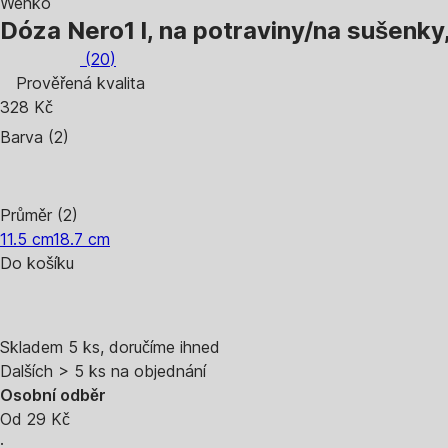
Wenko
Dóza Nero
1 l, na potraviny/na sušenk
(
20
)
Prověřená kvalita
328 Kč
Barva (2)
Průměr (2)
11.5 cm
18.7 cm
Do košíku
Skladem 5 ks, doručíme ihned
Dalších > 5 ks na objednání
Osobní odběr
Od 29 Kč
·