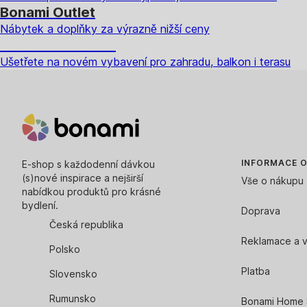
Bonami Outlet
Nábytek a doplňky za výrazně nižší ceny
Zahrada ve slevě
Ušetřete na novém vybavení pro zahradu, balkon i terasu
INFORMACE 
E-shop s každodenní dávkou
(s)nové inspirace a nejširší
Vše o nákupu
nabídkou produktů pro krásné
bydlení.
Doprava
Česká republika
Reklamace a v
Polsko
Platba
Slovensko
Rumunsko
Bonami Home 