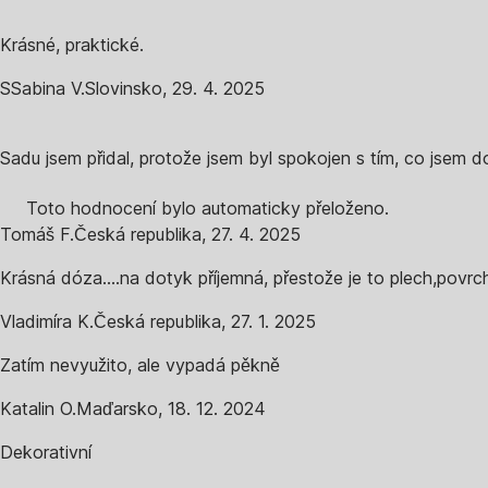
Krásné, praktické.
S
Sabina V.
Slovinsko
,
29. 4. 2025
Sadu jsem přidal, protože jsem byl spokojen s tím, co jsem d
Toto hodnocení bylo automaticky přeloženo.
Tomáš F.
Česká republika
,
27. 4. 2025
Krásná dóza....na dotyk příjemná, přestože je to plech,povr
Vladimíra K.
Česká republika
,
27. 1. 2025
Zatím nevyužito, ale vypadá pěkně
Katalin O.
Maďarsko
,
18. 12. 2024
Dekorativní