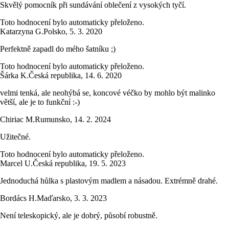
Skvělý pomocník při sundávání oblečení z vysokých tyčí.
Toto hodnocení bylo automaticky přeloženo.
Katarzyna G.
Polsko
,
5. 3. 2020
Perfektně zapadl do mého šatníku ;)
Toto hodnocení bylo automaticky přeloženo.
Šárka K.
Česká republika
,
14. 6. 2020
velmi tenká, ale neohýbá se, koncové véčko by mohlo být malinko
větší, ale je to funkční :-)
Chiriac M.
Rumunsko
,
14. 2. 2024
Užitečné.
Toto hodnocení bylo automaticky přeloženo.
Marcel U.
Česká republika
,
19. 5. 2023
Jednoduchá hůlka s plastovým madlem a násadou. Extrémně drahé.
Bordács H.
Maďarsko
,
3. 3. 2023
Není teleskopický, ale je dobrý, působí robustně.