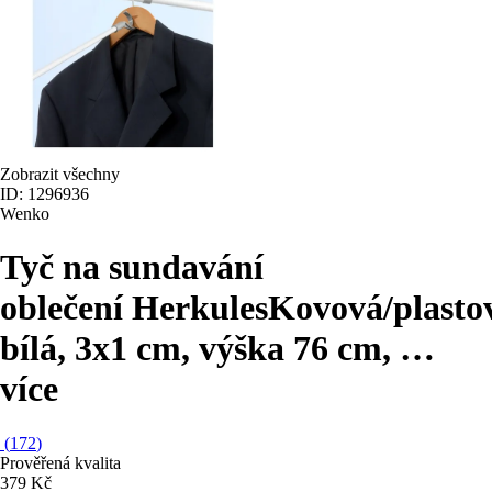
Zobrazit všechny
ID: 1296936
Wenko
Tyč na sundavání
oblečení Herkules
Kovová/plasto
bílá, 3x1 cm, výška 76 cm
, …
více
(
172
)
Prověřená kvalita
379 Kč