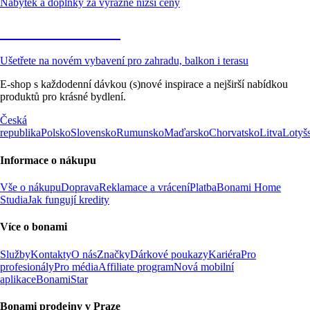
Nábytek a doplňky za výrazně nižší ceny
Zahrada ve slevě
Ušetřete na novém vybavení pro zahradu, balkon i terasu
E-shop s každodenní dávkou (s)nové inspirace a nejširší nabídkou
produktů pro krásné bydlení.
Česká
republika
Polsko
Slovensko
Rumunsko
Maďarsko
Chorvatsko
Litva
Lotyš
Informace o nákupu
Vše o nákupu
Doprava
Reklamace a vrácení
Platba
Bonami Home
Studia
Jak fungují kredity
Více o bonami
Služby
Kontakty
O nás
Značky
Dárkové poukazy
Kariéra
Pro
profesionály
Pro média
Affiliate program
Nová mobilní
aplikace
BonamiStar
Bonami prodejny v Praze