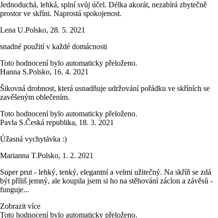
Jednoduchá, lehká, splní svůj účel. Délka akorát, nezabírá zbytečně
prostor ve skříni. Naprostá spokojenost.
Lena U.
Polsko
,
28. 5. 2021
snadné použití v každé domácnosti
Toto hodnocení bylo automaticky přeloženo.
Hanna S.
Polsko
,
16. 4. 2021
Šikovná drobnost, která usnadňuje udržování pořádku ve skříních se
zavěšeným oblečením.
Toto hodnocení bylo automaticky přeloženo.
Pavla S.
Česká republika
,
18. 3. 2021
Úžasná vychytávka :)
Marianna T.
Polsko
,
1. 2. 2021
Super prut - lehký, tenký, elegantní a velmi užitečný. Na skříň se zdá
být příliš jemný, ale koupila jsem si ho na stěhování záclon a závěsů -
funguje...
Zobrazit více
Toto hodnocení bylo automaticky přeloženo.