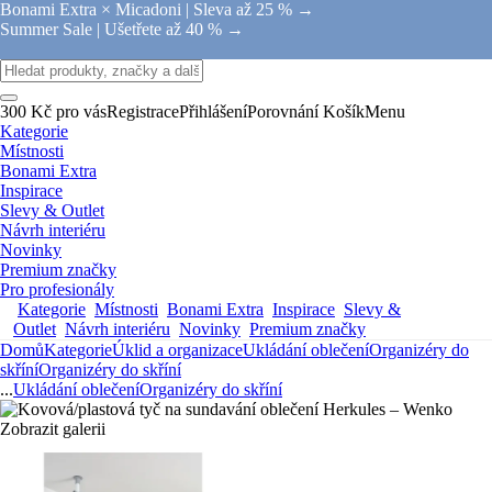
Bonami Extra × Micadoni |
Sleva až 25 % →
Summer Sale |
Ušetřete až 40 % →
300 Kč pro vás
Registrace
Přihlášení
Porovnání
Košík
Menu
Kategorie
Místnosti
Bonami Extra
Inspirace
Slevy & Outlet
Návrh interiéru
Novinky
Premium značky
Pro profesionály
Kategorie
Místnosti
Bonami Extra
Inspirace
Slevy &
Outlet
Návrh interiéru
Novinky
Premium značky
Domů
Kategorie
Úklid a organizace
Ukládání oblečení
Organizéry do
skříní
Organizéry do skříní
...
Ukládání oblečení
Organizéry do skříní
Zobrazit galerii