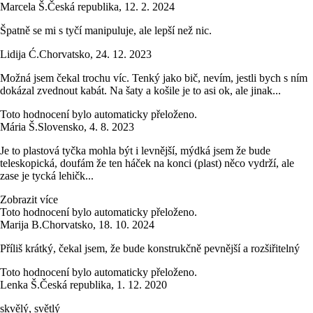
Marcela Š.
Česká republika
,
12. 2. 2024
Špatně se mi s tyčí manipuluje, ale lepší než nic.
Lidija Ć.
Chorvatsko
,
24. 12. 2023
Možná jsem čekal trochu víc. Tenký jako bič, nevím, jestli bych s ním
dokázal zvednout kabát. Na šaty a košile je to asi ok, ale jinak...
Toto hodnocení bylo automaticky přeloženo.
Mária Š.
Slovensko
,
4. 8. 2023
Je to plastová tyčka mohla být i levnější, mýdká jsem že bude
teleskopická, doufám že ten háček na konci (plast) něco vydrží, ale
zase je tycká lehičk...
Zobrazit více
Toto hodnocení bylo automaticky přeloženo.
Marija B.
Chorvatsko
,
18. 10. 2024
Příliš krátký, čekal jsem, že bude konstrukčně pevnější a rozšiřitelný
Toto hodnocení bylo automaticky přeloženo.
Lenka Š.
Česká republika
,
1. 12. 2020
skvělý, světlý