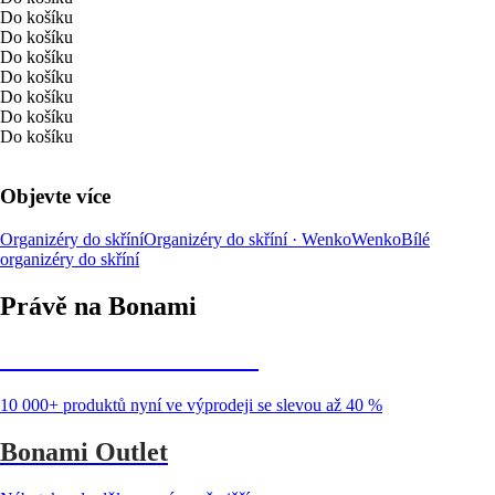
Do košíku
Do košíku
Do košíku
Do košíku
Do košíku
Do košíku
Do košíku
Objevte více
Organizéry do skříní
Organizéry do skříní · Wenko
Wenko
Bílé
organizéry do skříní
Právě na Bonami
Summer Sale až -40 %
10 000+ produktů nyní ve výprodeji se slevou až 40 %
Bonami Outlet