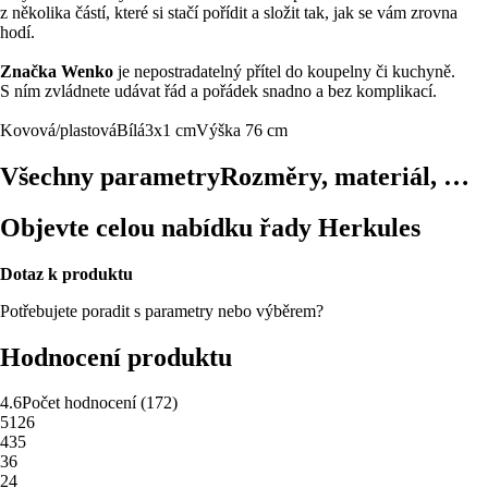
z několika částí, které si stačí pořídit a složit tak, jak se vám zrovna
hodí.
Značka Wenko
je nepostradatelný přítel do koupelny či kuchyně.
S ním zvládnete udávat řád a pořádek snadno a bez komplikací.
Kovová/plastová
Bílá
3x1 cm
Výška 76 cm
Všechny parametry
Rozměry, materiál, …
Objevte celou nabídku řady Herkules
Dotaz k produktu
Potřebujete poradit s parametry nebo výběrem?
Hodnocení produktu
4.6
Počet hodnocení
(
172
)
5
126
4
35
3
6
2
4