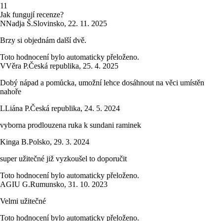
1
1
Jak fungují recenze?
N
Nadja Š.
Slovinsko
,
22. 11. 2025
Brzy si objednám další dvě.
Toto hodnocení bylo automaticky přeloženo.
V
Věra P.
Česká republika
,
25. 4. 2025
Dobý nápad a pomůcka, umožní lehce dosáhnout na věci umístěn
nahoře
L
Liána P.
Česká republika
,
24. 5. 2024
vyborna prodlouzena ruka k sundani raminek
Kinga B.
Polsko
,
29. 3. 2024
super užitečné již vyzkoušel to doporučit
Toto hodnocení bylo automaticky přeloženo.
AGIU G.
Rumunsko
,
31. 10. 2023
Velmi užitečné
Toto hodnocení bylo automaticky přeloženo.