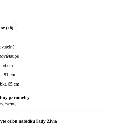
hny
(+8)
ovatelná
ová/taupe
a 54 cm
a 81 cm
bka 65 cm
hny parametry
y, materiál, …
vte celou nabídku řady Zivia