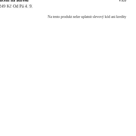
učení na adresu
Více
249 Kč
·
Od Pá 4. 9.
Na tento produkt nelze uplatnit slevový kód ani kredity