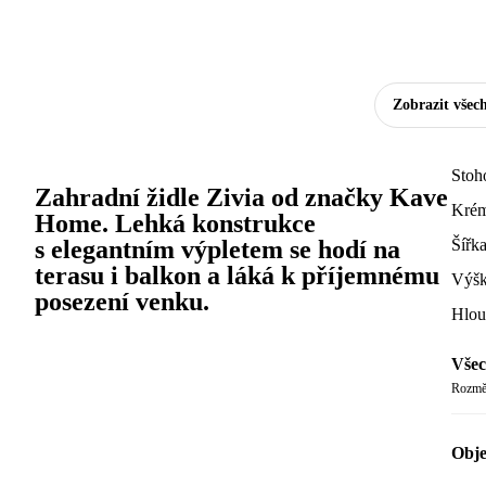
Zobrazit všec
Stoh
Zahradní židle Zivia od značky Kave
Krém
Home. Lehká konstrukce
s elegantním výpletem se hodí na
Šířk
terasu i balkon a láká k příjemnému
Výšk
posezení venku.
Hlou
Všec
Rozměr
Obje