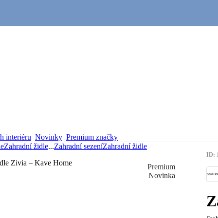
 interiéru
Novinky
Premium značky
le
Zahradní židle
...
Zahradní sezení
Zahradní židle
ID: 
Premium
Novinka
Z