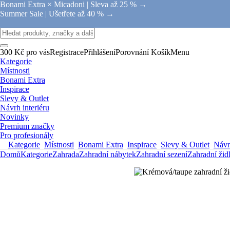
Bonami Extra × Micadoni |
Sleva až 25 % →
Summer Sale |
Ušetřete až 40 % →
300 Kč pro vás
Registrace
Přihlášení
Porovnání
Košík
Menu
Kategorie
Místnosti
Bonami Extra
Inspirace
Slevy & Outlet
Návrh interiéru
Novinky
Premium značky
Pro profesionály
Kategorie
Místnosti
Bonami Extra
Inspirace
Slevy & Outlet
Návrh
Domů
Kategorie
Zahrada
Zahradní nábytek
Zahradní sezení
Zahradní žid