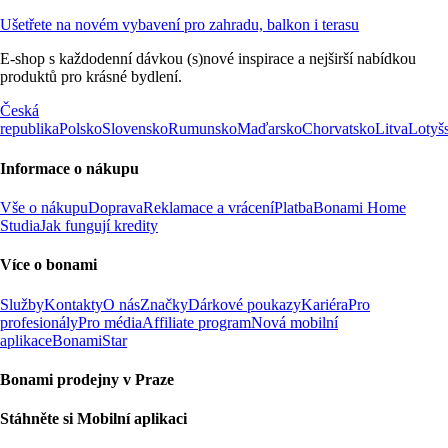
Ušetřete na novém vybavení pro zahradu, balkon i terasu
E-shop s každodenní dávkou (s)nové inspirace a nejširší nabídkou
produktů pro krásné bydlení.
Česká
republika
Polsko
Slovensko
Rumunsko
Maďarsko
Chorvatsko
Litva
Lotyš
Informace o nákupu
Vše o nákupu
Doprava
Reklamace a vrácení
Platba
Bonami Home
Studia
Jak fungují kredity
Více o bonami
Služby
Kontakty
O nás
Značky
Dárkové poukazy
Kariéra
Pro
profesionály
Pro média
Affiliate program
Nová mobilní
aplikace
BonamiStar
Bonami prodejny v Praze
Stáhněte si Mobilní aplikaci