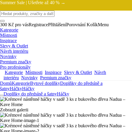
Summer Sale |
Ušetřete až 40 % →
300 Kč pro vás
Registrace
Přihlášení
Porovnání
Košík
Menu
Kategorie
Místnosti
Inspirace
Slevy & Outlet
Návrh interiéru
Novinky
Premium značky
Pro profesionály
Kategorie
Místnosti
Inspirace
Slevy & Outlet
Návrh
interiéru
Novinky
Premium značky
Domů
Kategorie
Bytové doplňky
Doplňky do předsíně a
šatny
Háčky
Háčky
...
Doplňky do předsíně a šatny
Háčky
Zobrazit galerii