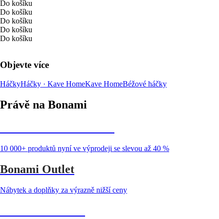
Do košíku
Do košíku
Do košíku
Do košíku
Do košíku
Objevte více
Háčky
Háčky · Kave Home
Kave Home
Béžové háčky
Právě na Bonami
Summer Sale až -40 %
10 000+ produktů nyní ve výprodeji se slevou až 40 %
Bonami Outlet
Nábytek a doplňky za výrazně nižší ceny
Zahrada ve slevě