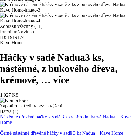
Zobrazit všechny
(+1)
Premium
Novinka
ID: 1919174
Kave Home
Háčky v sadě Nadua
3 ks,
nástěnné, z bukového dřeva,
krémové
, …
více
1 027 Kč
Zaplatím na třetiny bez navýšení
Barva (4)
Nástěnné dřevěné háčky v sadě 3 ks v přírodní barvě Nadua – Kave
Home
Černé nástěnné dřevěné háčky v sadě 3 ks Nadua – Kave Home