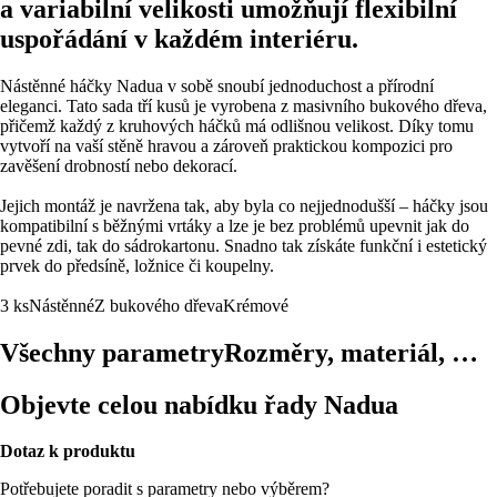
a variabilní velikosti umožňují flexibilní
uspořádání v každém interiéru.
Nástěnné háčky Nadua v sobě snoubí jednoduchost a přírodní
eleganci. Tato sada tří kusů je vyrobena z masivního bukového dřeva,
přičemž každý z kruhových háčků má odlišnou velikost. Díky tomu
vytvoří na vaší stěně hravou a zároveň praktickou kompozici pro
zavěšení drobností nebo dekorací.
Jejich montáž je navržena tak, aby byla co nejjednodušší – háčky jsou
kompatibilní s běžnými vrtáky a lze je bez problémů upevnit jak do
pevné zdi, tak do sádrokartonu. Snadno tak získáte funkční i estetický
prvek do předsíně, ložnice či koupelny.
3 ks
Nástěnné
Z bukového dřeva
Krémové
Všechny parametry
Rozměry, materiál, …
Objevte celou nabídku řady Nadua
Dotaz k produktu
Potřebujete poradit s parametry nebo výběrem?