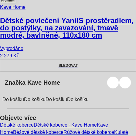
Premium
Kave Home
Dětské povlečení Yanil
S prostěradlem,
do postýlky, na zavazování, tmavě
modré, bavlněné, 110x180 cm
Vyprodáno
2 279 Kč
SLEDOVAT
Značka Kave Home
Do košíku
Do košíku
Do košíku
Do košíku
Objevte více
Dětské koberce
Dětské koberce · Kave Home
Kave
Home
Béžové dětské koberce
Růžové dětské koberce
Kulaté