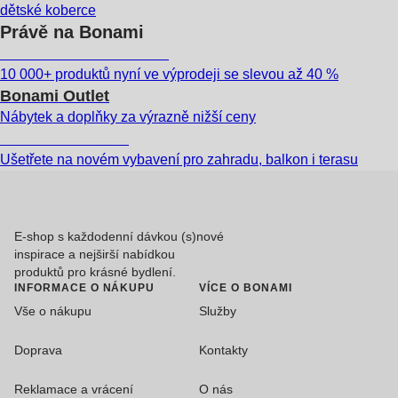
dětské koberce
Právě na Bonami
Summer Sale až -40 %
10 000+ produktů nyní ve výprodeji se slevou až 40 %
Bonami Outlet
Nábytek a doplňky za výrazně nižší ceny
Zahrada ve slevě
Ušetřete na novém vybavení pro zahradu, balkon i terasu
E-shop s každodenní dávkou (s)nové
inspirace a nejširší nabídkou
produktů pro krásné bydlení.
INFORMACE O NÁKUPU
VÍCE O BONAMI
Vše o nákupu
Služby
Doprava
Kontakty
Reklamace a vrácení
O nás