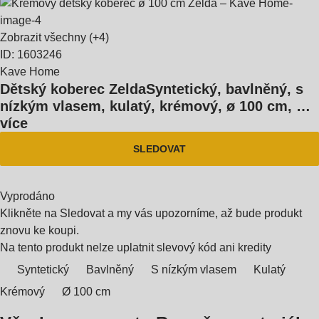
Zobrazit všechny
(+4)
ID: 1603246
Kave Home
Dětský koberec Zelda
Syntetický, bavlněný, s
nízkým vlasem, kulatý, krémový, ø 100 cm
, …
více
SLEDOVAT
Vyprodáno
Klikněte na Sledovat a my vás upozorníme, až bude produkt
znovu ke koupi.
Na tento produkt nelze uplatnit slevový kód ani kredity
Syntetický
Bavlněný
S nízkým vlasem
Kulatý
Krémový
Ø 100 cm