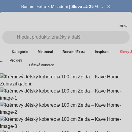
Bonami Extra × Micadoni |
Summer Sale |
Ušetřete až 40 % →
Sleva až 25 % →
Menu
Kategorie
Místnosti
Bonami Extra
Inspirace
Slevy &
...
Pro děti
Dětské koberce
Zobrazit galerii