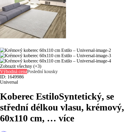
Zobrazit všechny
(+3)
Výhodná cena
Poslední kousky
ID: 1649986
Universal
Koberec Estilo
Syntetický, se
střední délkou vlasu, krémový,
60x110 cm
, …
více