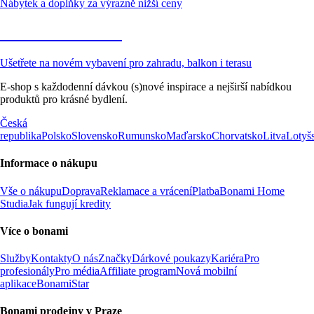
Nábytek a doplňky za výrazně nižší ceny
Zahrada ve slevě
Ušetřete na novém vybavení pro zahradu, balkon i terasu
E-shop s každodenní dávkou (s)nové inspirace a nejširší nabídkou
produktů pro krásné bydlení.
Česká
republika
Polsko
Slovensko
Rumunsko
Maďarsko
Chorvatsko
Litva
Lotyš
Informace o nákupu
Vše o nákupu
Doprava
Reklamace a vrácení
Platba
Bonami Home
Studia
Jak fungují kredity
Více o bonami
Služby
Kontakty
O nás
Značky
Dárkové poukazy
Kariéra
Pro
profesionály
Pro média
Affiliate program
Nová mobilní
aplikace
BonamiStar
Bonami prodejny v Praze