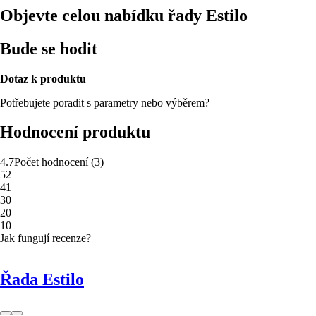
Objevte celou nabídku řady Estilo
Bude se hodit
Dotaz k produktu
Potřebujete poradit s parametry nebo výběrem?
Hodnocení produktu
4.7
Počet hodnocení
(
3
)
5
2
4
1
3
0
2
0
1
0
Jak fungují recenze?
Řada Estilo