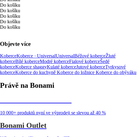
Do košíku
Do košíku
Do košíku
Do košíku
Do košíku
Objevte více
Koberce
Koberce · Universal
Universal
Béžové koberce
Žluté
koberce
Bílé koberce
Modré koberce
Fialové koberce
Šedé
koberce
Koberce shaggy
Kulaté koberce
Jutové koberce
Tyrkysové
koberce
Koberce do kuchyně
Koberce do ložnice
Koberce do obýváku
Právě na Bonami
Summer Sale až -40 %
10 000+ produktů nyní ve výprodeji se slevou až 40 %
Bonami Outlet