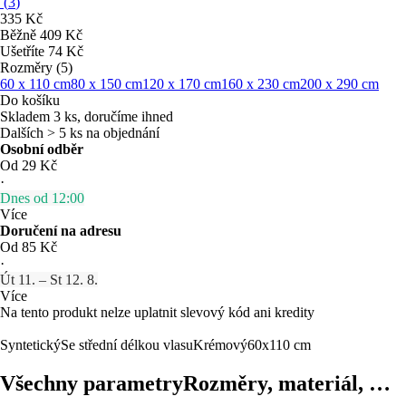
(
3
)
335 Kč
Běžně 409 Kč
Ušetříte 74 Kč
Rozměry (5)
60 x 110 cm
80 x 150 cm
120 x 170 cm
160 x 230 cm
200 x 290 cm
Do košíku
Skladem 3 ks, doručíme ihned
Dalších > 5 ks na objednání
Osobní odběr
Od 29 Kč
·
Dnes od 12:00
Více
Doručení na adresu
Od 85 Kč
·
Út 11. – St 12. 8.
Více
Na tento produkt nelze uplatnit slevový kód ani kredity
Syntetický
Se střední délkou vlasu
Krémový
60x110 cm
Všechny parametry
Rozměry, materiál, …