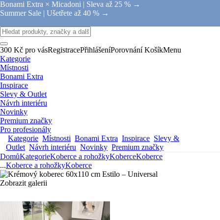
Bonami Extra × Micadoni |
Sleva až 25 % →
Summer Sale |
Ušetřete až 40 % →
300 Kč pro vás
Registrace
Přihlášení
Porovnání
Košík
Menu
Kategorie
Místnosti
Bonami Extra
Inspirace
Slevy & Outlet
Návrh interiéru
Novinky
Premium značky
Pro profesionály
Kategorie
Místnosti
Bonami Extra
Inspirace
Slevy &
Outlet
Návrh interiéru
Novinky
Premium značky
Domů
Kategorie
Koberce a rohožky
Koberce
Koberce
...
Koberce a rohožky
Koberce
Zobrazit galerii