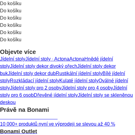
Do košíku
Do košíku
Do košíku
Do košíku
Do košíku
Do košíku
Objevte více
Jídelní stoly
Jídelní stoly · Actona
Actona
Hnědé jídelní
stoly
Jídelní stoly dekor divoký ořech
Jídelní stoly dekor
buk
Jídelní stoly dekor dub
Rustikální jídelní stoly
Bílé jídelní
stoly
Rozkládací jídelní stoly
Kulaté jídelní stoly
Oválné jídelní
stoly
Jídelní stoly pro 2 osoby
Jídelní stoly pro 4 osoby
Jídelní
stoly pro 6 osob
Dřevěné jídelní stoly
Jídelní stoly se skleněnou
deskou
Právě na Bonami
Summer Sale až -40 %
10 000+ produktů nyní ve výprodeji se slevou až 40 %
Bonami Outlet