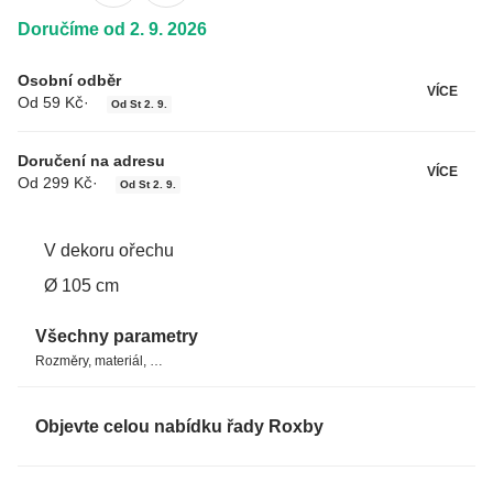
Doručíme od 2. 9. 2026
Osobní odběr
VÍCE
Od 59 Kč
·
Od St 2. 9.
Doručení na adresu
VÍCE
Od 299 Kč
·
Od St 2. 9.
V dekoru ořechu
Ø 105 cm
Všechny parametry
Rozměry, materiál, …
Objevte celou nabídku řady Roxby