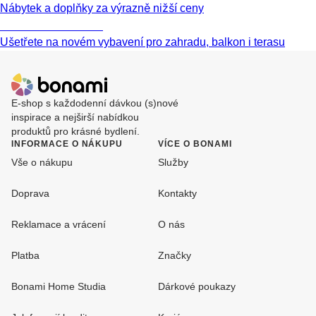
Nábytek a doplňky za výrazně nižší ceny
Zahrada ve slevě
Ušetřete na novém vybavení pro zahradu, balkon i terasu
E-shop s každodenní dávkou (s)nové
inspirace a nejširší nabídkou
produktů pro krásné bydlení.
INFORMACE O NÁKUPU
VÍCE O BONAMI
Vše o nákupu
Služby
Doprava
Kontakty
Reklamace a vrácení
O nás
Platba
Značky
Bonami Home Studia
Dárkové poukazy