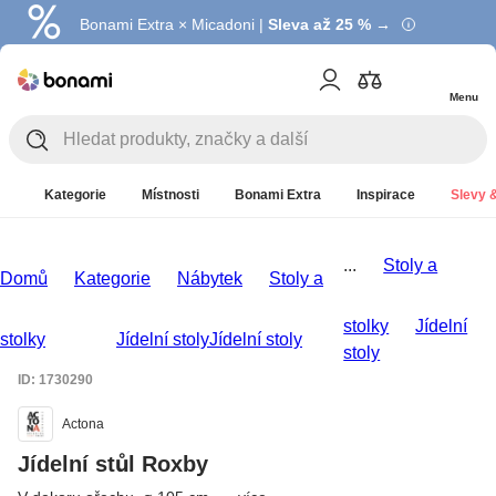
Bonami Extra × Micadoni |
Summer Sale |
Ušetřete až 40 % →
Sleva až 25 % →
Menu
Kategorie
Místnosti
Bonami Extra
Inspirace
Slevy &
...
Stoly a
Domů
Kategorie
Nábytek
Stoly a
stolky
Jídelní
stolky
Jídelní stoly
Jídelní stoly
stoly
ID: 1730290
Actona
Jídelní stůl Roxby