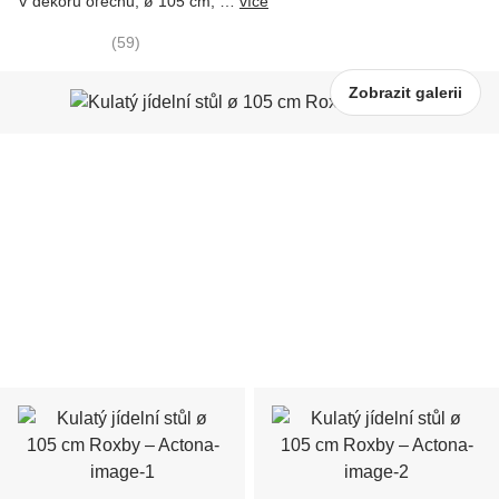
V dekoru ořechu, ø 105 cm
, …
více
(
59
)
Zobrazit galerii