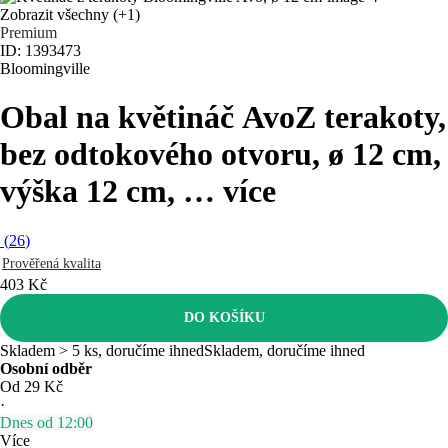
Zobrazit všechny
(+1)
Premium
ID: 1393473
Bloomingville
Obal na květináč Avo
Z terakoty,
bez odtokového otvoru, ø 12 cm,
výška 12 cm
, …
více
(
26
)
Prověřená kvalita
403 Kč
DO KOŠÍKU
Skladem > 5 ks, doručíme ihned
Skladem, doručíme ihned
Osobní odběr
Od 29 Kč
·
Dnes od 12:00
Více