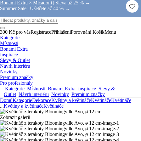
Bonami Extra × Micadoni |
Sleva až 25 % →
Summer Sale |
Ušetřete až 40 % →
300 Kč pro vás
Registrace
Přihlášení
Porovnání
Košík
Menu
Kategorie
Místnosti
Bonami Extra
Inspirace
Slevy & Outlet
Návrh interiéru
Novinky
Premium značky
Pro profesionály
Kategorie
Místnosti
Bonami Extra
Inspirace
Slevy &
Outlet
Návrh interiéru
Novinky
Premium značky
Domů
Kategorie
Dekorace
Květiny a květináče
Květináče
Květináče
...
Květiny a květináče
Květináče
Zobrazit galerii