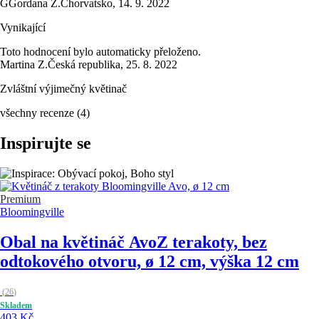
G
Gordana Z.
Chorvatsko
,
14. 9. 2022
Vynikající
Toto hodnocení bylo automaticky přeloženo.
Martina Z.
Česká republika
,
25. 8. 2022
Zvláštní výjimečný květinač
všechny recenze
(
4
)
Inspirujte se
Premium
Bloomingville
Obal na květináč Avo
Z terakoty, bez
odtokového otvoru, ø 12 cm, výška 12 cm
(
26
)
Skladem
403 Kč