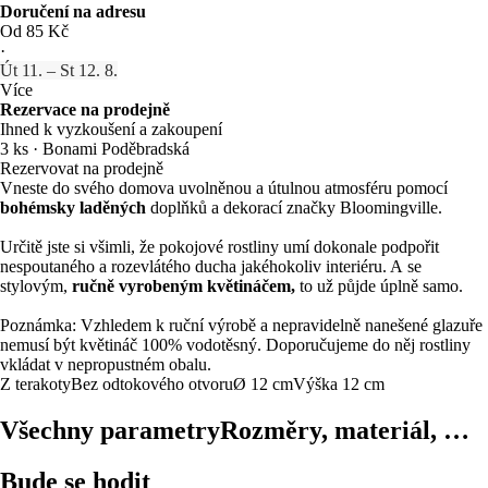
Doručení na adresu
Od 85 Kč
·
Út 11. – St 12. 8.
Více
Rezervace na prodejně
Ihned k vyzkoušení a zakoupení
3 ks
·
Bonami Poděbradská
Rezervovat na prodejně
Vneste do svého domova uvolněnou a útulnou atmosféru pomocí
bohémsky laděných
doplňků a dekorací značky Bloomingville.
Určitě jste si všimli, že pokojové rostliny umí dokonale podpořit
nespoutaného a rozevlátého ducha jakéhokoliv interiéru. A se
stylovým,
ručně vyrobeným květináčem,
to už půjde úplně samo.
Poznámka: Vzhledem k ruční výrobě a nepravidelně nanešené glazuře
nemusí být květináč 100% vodotěsný. Doporučujeme do něj rostliny
vkládat v nepropustném obalu.
Z terakoty
Bez odtokového otvoru
Ø 12 cm
Výška 12 cm
Všechny parametry
Rozměry, materiál, …
Bude se hodit