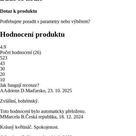
Dotaz k produktu
Potřebujete poradit s parametry nebo výběrem?
Hodnocení produktu
4.9
Počet hodnocení
(
26
)
5
23
4
3
3
0
2
0
1
0
Jak fungují recenze?
A
Adrienn D.
Maďarsko
,
23. 10. 2025
Zvláštní, bohémský.
Toto hodnocení bylo automaticky přeloženo.
M
Marcela B.
Česká republika
,
18. 12. 2024
Krásný květináč. Spokojenost.