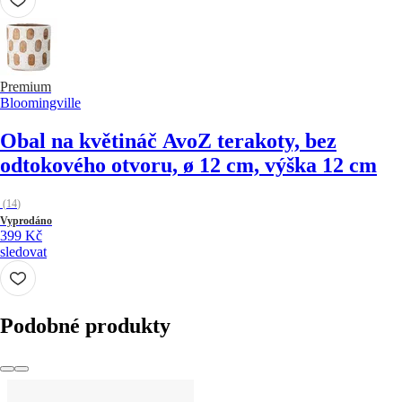
Premium
Bloomingville
Obal na květináč Avo
Z terakoty, bez
odtokového otvoru, ø 12 cm, výška 12 cm
(
14
)
Vyprodáno
399 Kč
sledovat
Podobné produkty