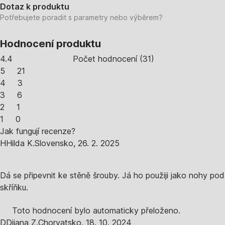
Dotaz k produktu
Potřebujete poradit s parametry nebo výběrem?
Hodnocení produktu
4.4
Počet hodnocení
(
31
)
5
21
4
3
3
6
2
1
1
0
Jak fungují recenze?
H
Hilda K.
Slovensko
,
26. 2. 2025
Dá se připevnit ke stěně šrouby. Já ho použiji jako nohy pod
skříňku.
Toto hodnocení bylo automaticky přeloženo.
D
Dijana Z.
Chorvatsko
,
18. 10. 2024