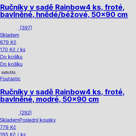
Ručníky v sadě Rainbow
4 ks, froté,
bavlněné, hnědé/béžové, 50x90 cm
(
397
)
Skladem
679 Kč
170 Kč / ks
Do košíku
Do košíku
sada 4 ks
Foutastic
Ručníky v sadě Rainbow
4 ks, froté,
bavlněné, modré, 50x90 cm
(
292
)
Skladem
Poslední kousky
779 Kč
195 Kč / ks