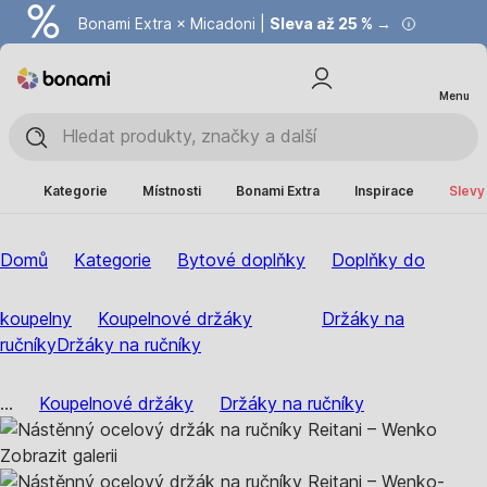
Bonami Extra × Micadoni |
Summer Sale |
Ušetřete až 40 % →
Sleva až 25 % →
Menu
Kategorie
Místnosti
Bonami Extra
Inspirace
Slevy
Domů
Kategorie
Bytové doplňky
Doplňky do
koupelny
Koupelnové držáky
Držáky na
ručníky
Držáky na ručníky
...
Koupelnové držáky
Držáky na ručníky
Zobrazit galerii