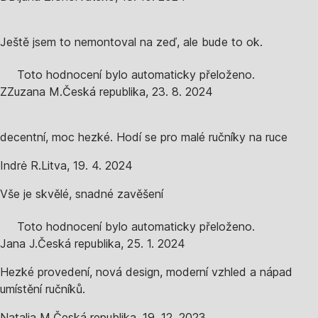
Ještě jsem to nemontoval na zeď, ale bude to ok.
Toto hodnocení bylo automaticky přeloženo.
Z
Zuzana M.
Česká republika
,
23. 8. 2024
decentní, moc hezké. Hodí se pro malé ručníky na ruce
Indrė R.
Litva
,
19. 4. 2024
Vše je skvělé, snadné zavěšení
Toto hodnocení bylo automaticky přeloženo.
Jana J.
Česká republika
,
25. 1. 2024
Hezké provedení, nová design, moderní vzhled a nápad
umístění ručníků.
Natalia M.
Česká republika
,
19. 12. 2023