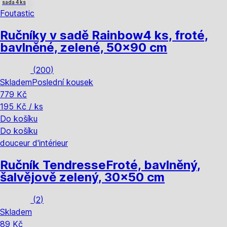
sada 4 ks
Foutastic
Ručníky v sadě Rainbow
4 ks, froté,
bavlněné, zelené, 50x90 cm
(
200
)
Skladem
Poslední kousek
779 Kč
195 Kč / ks
Do košíku
Do košíku
douceur d'intérieur
Ručník Tendresse
Froté, bavlněný,
šalvějově zelený, 30x50 cm
(
2
)
Skladem
89 Kč