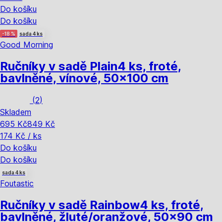
Do košíku
Do košíku
-18 %
sada 4 ks
Good Morning
Ručníky v sadě Plain
4 ks, froté,
bavlněné, vínové, 50x100 cm
(
2
)
Skladem
695 Kč
849 Kč
174 Kč / ks
Do košíku
Do košíku
sada 4 ks
Foutastic
Ručníky v sadě Rainbow
4 ks, froté,
bavlněné, žluté/oranžové, 50x90 cm