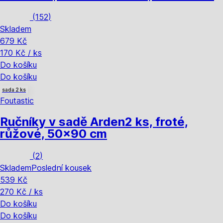
(
152
)
Skladem
679 Kč
170 Kč / ks
Do košíku
Do košíku
sada 2 ks
Foutastic
Ručníky v sadě Arden
2 ks, froté,
růžové, 50x90 cm
(
2
)
Skladem
Poslední kousek
539 Kč
270 Kč / ks
Do košíku
Do košíku