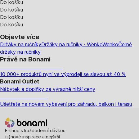
Do košíku
Do košíku
Do košíku
Do košíku
Objevte více
Držáky na ručníky
Držáky na ručníky · Wenko
Wenko
Černé
držáky na ručníky
Právě na Bonami
Summer Sale až -40 %
10 000+ produktů nyní ve výprodeji se slevou až 40 %
Bonami Outlet
Nábytek a doplňky za výrazně nižší ceny
Zahrada ve slevě
Ušetřete na novém vybavení pro zahradu, balkon i terasu
E-shop s každodenní dávkou
(s)nové inspirace a nejširší