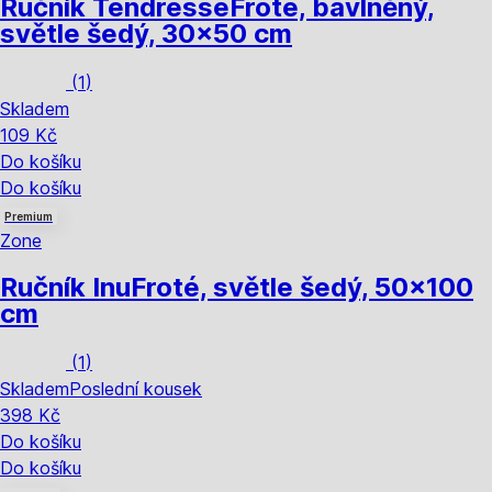
Ručník Tendresse
Froté, bavlněný,
světle šedý, 30x50 cm
(
1
)
Skladem
109 Kč
Do košíku
Do košíku
Premium
Zone
Ručník Inu
Froté, světle šedý, 50x100
cm
(
1
)
Skladem
Poslední kousek
398 Kč
Do košíku
Do košíku