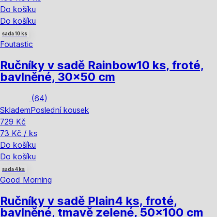
Do košíku
Do košíku
sada 10 ks
Foutastic
Ručníky v sadě Rainbow
10 ks, froté,
bavlněné, 30x50 cm
(
64
)
Skladem
Poslední kousek
729 Kč
73 Kč / ks
Do košíku
Do košíku
sada 4 ks
Good Morning
Ručníky v sadě Plain
4 ks, froté,
bavlněné, tmavě zelené, 50x100 cm