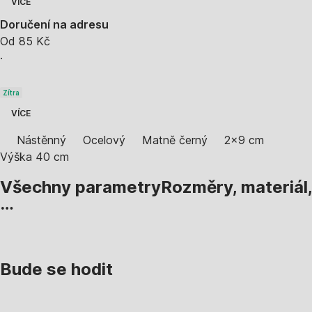
VÍCE
Doručení na adresu
Od 85 Kč
·
Zítra
VÍCE
Nástěnný
Ocelový
Matně černý
2x9 cm
Výška 40 cm
Všechny parametry
Rozměry, materiál,
…
Bude se hodit