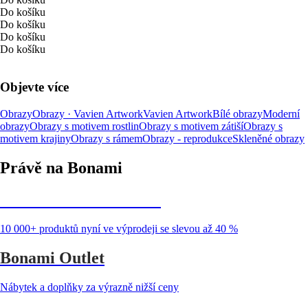
Do košíku
Do košíku
Do košíku
Do košíku
Objevte více
Obrazy
Obrazy · Vavien Artwork
Vavien Artwork
Bílé obrazy
Moderní
obrazy
Obrazy s motivem rostlin
Obrazy s motivem zátiší
Obrazy s
motivem krajiny
Obrazy s rámem
Obrazy - reprodukce
Skleněné obrazy
Právě na Bonami
Summer Sale až -40 %
10 000+ produktů nyní ve výprodeji se slevou až 40 %
Bonami Outlet
Nábytek a doplňky za výrazně nižší ceny