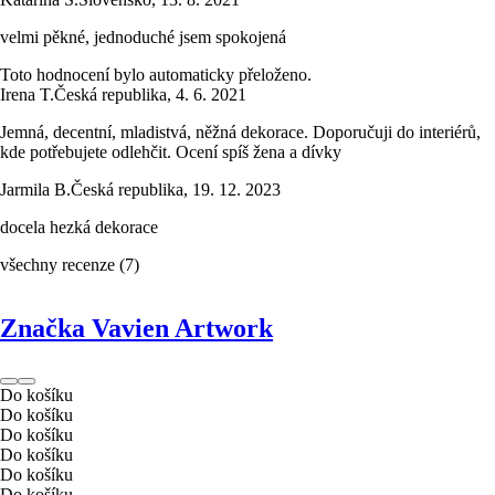
velmi pěkné, jednoduché jsem spokojená
Toto hodnocení bylo automaticky přeloženo.
Irena T.
Česká republika
,
4. 6. 2021
Jemná, decentní, mladistvá, něžná dekorace. Doporučuji do interiérů,
kde potřebujete odlehčit. Ocení spíš žena a dívky
Jarmila B.
Česká republika
,
19. 12. 2023
docela hezká dekorace
všechny recenze
(
7
)
Značka Vavien Artwork
Do košíku
Do košíku
Do košíku
Do košíku
Do košíku
Do košíku