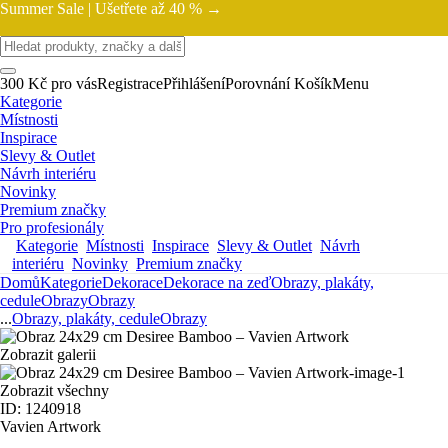
Summer Sale |
Ušetřete až 40 % →
300 Kč pro vás
Registrace
Přihlášení
Porovnání
Košík
Menu
Kategorie
Místnosti
Inspirace
Slevy & Outlet
Návrh interiéru
Novinky
Premium značky
Pro profesionály
Kategorie
Místnosti
Inspirace
Slevy & Outlet
Návrh
interiéru
Novinky
Premium značky
Domů
Kategorie
Dekorace
Dekorace na zeď
Obrazy, plakáty,
cedule
Obrazy
Obrazy
...
Obrazy, plakáty, cedule
Obrazy
Zobrazit galerii
Zobrazit všechny
ID: 1240918
Vavien Artwork