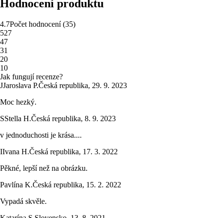
Hodnocení produktu
4.7
Počet hodnocení
(
35
)
5
27
4
7
3
1
2
0
1
0
Jak fungují recenze?
J
Jaroslava P.
Česká republika
,
29. 9. 2023
Moc hezký.
S
Stella H.
Česká republika
,
8. 9. 2023
v jednoduchosti je krása....
I
Ivana H.
Česká republika
,
17. 3. 2022
Pěkné, lepší než na obrázku.
Pavlína K.
Česká republika
,
15. 2. 2022
Vypadá skvěle.
Katarína S.
Slovensko
,
13. 8. 2021