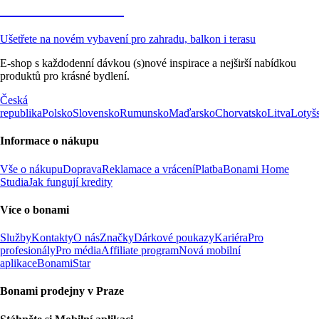
Zahrada ve slevě
Ušetřete na novém vybavení pro zahradu, balkon i terasu
E-shop s každodenní dávkou (s)nové inspirace a nejširší nabídkou
produktů pro krásné bydlení.
Česká
republika
Polsko
Slovensko
Rumunsko
Maďarsko
Chorvatsko
Litva
Lotyš
Informace o nákupu
Vše o nákupu
Doprava
Reklamace a vrácení
Platba
Bonami Home
Studia
Jak fungují kredity
Více o bonami
Služby
Kontakty
O nás
Značky
Dárkové poukazy
Kariéra
Pro
profesionály
Pro média
Affiliate program
Nová mobilní
aplikace
BonamiStar
Bonami prodejny v Praze