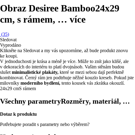
Obraz Desiree Bamboo
24x29
cm, s rámem
, …
více
(
35
)
Sledovat
Vyprodáno
Klikněte na Sledovat a my vás upozorníme, až bude produkt znovu
ke koupi.
V jednoduchosti je krása a méně je více. Může to znít jako klišé, ale
v dekoracích do interiéru to platí dvojnásob. Vašim stěnám budou
slušet
minimalistické plakáty,
které se mezi sebou dají perfektně
kombinovat. Černý rám jen podtrhuje něžné kouzlo kreseb. Pokud jste
milovníky
moderního bydlení,
tento kousek vás zkrátka okouzlí.
24x29 cm
S rámem
Všechny parametry
Rozměry, materiál, …
Dotaz k produktu
Potřebujete poradit s parametry nebo výběrem?