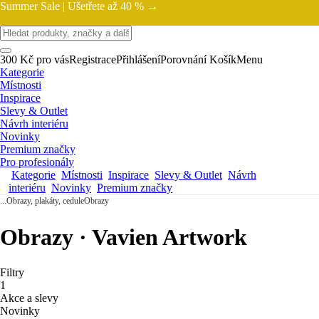
Summer Sale |
Ušetřete až 40 % →
300 Kč pro vás
Registrace
Přihlášení
Porovnání
Košík
Menu
Kategorie
Místnosti
Inspirace
Slevy & Outlet
Návrh interiéru
Novinky
Premium značky
Pro profesionály
Kategorie
Místnosti
Inspirace
Slevy & Outlet
Návrh
interiéru
Novinky
Premium značky
...
Obrazy, plakáty, cedule
Obrazy
Obrazy · Vavien Artwork
Filtry
1
Akce a slevy
Novinky