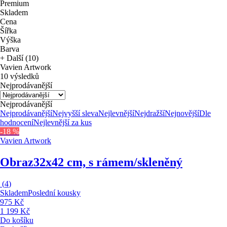
Premium
Skladem
Cena
Šířka
Výška
Barva
+ Další (10)
Vavien Artwork
10 výsledků
Nejprodávanější
Nejprodávanější
Nejprodávanější
Nejvyšší sleva
Nejlevnější
Nejdražší
Nejnovější
Dle
hodnocení
Nejlevnější za kus
-18 %
Vavien Artwork
Obraz
32x42 cm, s rámem/skleněný
(
4
)
Skladem
Poslední kousky
975 Kč
1 199 Kč
Do košíku