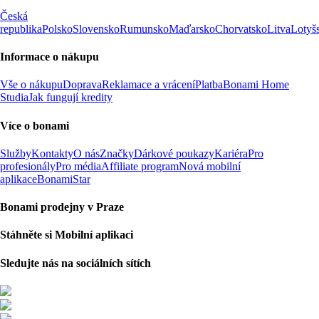
Česká
republika
Polsko
Slovensko
Rumunsko
Maďarsko
Chorvatsko
Litva
Lotyš
Informace o nákupu
Vše o nákupu
Doprava
Reklamace a vrácení
Platba
Bonami Home
Studia
Jak fungují kredity
Více o bonami
Služby
Kontakty
O nás
Značky
Dárkové poukazy
Kariéra
Pro
profesionály
Pro média
Affiliate program
Nová mobilní
aplikace
BonamiStar
Bonami prodejny v Praze
Stáhněte si Mobilní aplikaci
Sledujte nás na sociálních sítích