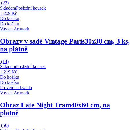
(
22
)
Skladem
Poslední kousek
1 209 Kč
Do košíku
Do košíku
Vavien Artwork
Obrazy v sadě Vintage Paris
30x30 cm, 3 ks,
na plátně
(
14
)
Skladem
Poslední kousek
1 219 Kč
Do košíku
Do košíku
Prověřená kvalita
Vavien Artwork
Obraz Late Night Tram
40x60 cm, na
plátně
(
56
)