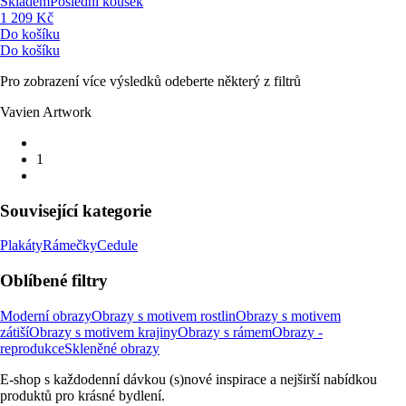
Skladem
Poslední kousek
1 209 Kč
Do košíku
Do košíku
Pro zobrazení více výsledků odeberte některý z filtrů
Vavien Artwork
1
Související kategorie
Plakáty
Rámečky
Cedule
Oblíbené filtry
Moderní obrazy
Obrazy s motivem rostlin
Obrazy s motivem
zátiší
Obrazy s motivem krajiny
Obrazy s rámem
Obrazy -
reprodukce
Skleněné obrazy
E-shop s každodenní dávkou (s)nové inspirace a nejširší nabídkou
produktů pro krásné bydlení.