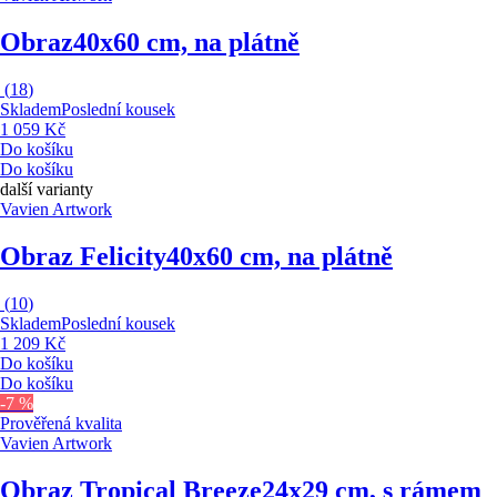
Obraz
40x60 cm, na plátně
(
18
)
Skladem
Poslední kousek
1 059 Kč
Do košíku
Do košíku
další varianty
Vavien Artwork
Obraz Felicity
40x60 cm, na plátně
(
10
)
Skladem
Poslední kousek
1 209 Kč
Do košíku
Do košíku
-7 %
Prověřená kvalita
Vavien Artwork
Obraz Tropical Breeze
24x29 cm, s rámem